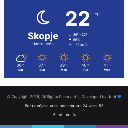
22
℃
Skopje
36º - 22º
56%
Чисто небо
1.58 км/ч
36
37
39
40
41
℃
℃
℃
℃
℃
Sat
Sun
Mon
Tue
Wed
© Copyright 2026, All Rights Reserved | Developed by
Unet
Вести објавени во последните 24 часа: 53
Facebook
Twitter
YouTube
RSS