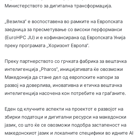
Министерството за дигитална трансформација.
„Везилка“ е воспоставена во рамките на Европската
заедница за пресметување со високи перформанси
(EuroHPC JU) и е кофинансирана од Европската Унија
преку програмата „Хоризонт Европа“.
Преку партнерството со грчката фабрика за вештачка
интелигенција „Pharos“, иницијативата ќе овозможи
Македонија да стане дел од европските напори за
развој на доверлива, иновативна и етичка вештачка
интелигенција насочена кон потребите на граѓаните.
Еден од клучните аспекти на проектот е развојот на
збирки податоци и дигитални ресурси на македонски
јазик, со што ќе се овозможи подобра застапеност на
македонскиот јазик и локалните специфики во идните AI