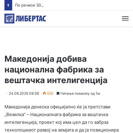
По речиси 30 години почнува судењето за убиството на Тупак Шакур
М
Македонија добива
национална фабрика за
вештачка интелигенција
24.06.2026 09:38
559
Читање помалку од 1м
Македонија денеска официјално ќе ја претстави
„Везилка“ – Националната фабрика за вештачка
интелигенција, проект кој има цел да го забрза
технолошкиот развој на земјата и да ја позиционира