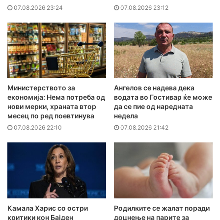
07.08.2026 23:24
07.08.2026 23:12
Министерството за
Ангелов се надева дека
економија: Нема потреба од
водата во Гостивар ќе може
нови мерки, храната втор
да се пие од наредната
месец по ред поевтинува
недела
07.08.2026 22:10
07.08.2026 21:42
Камала Харис со остри
Родилките се жалат поради
критики кон Бајден
доцнење на парите за