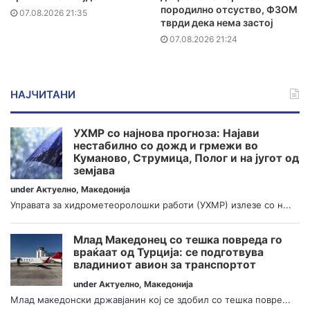
породилно отсуство, ФЗОМ
07.08.2026 21:35
тврди дека нема застој
07.08.2026 21:24
НАЈЧИТАНИ
УХМР со најнова прогноза: Најави
нестабилно со дожд и грмежи во
Куманово, Струмица, Полог и на југот од
земјава
under
Актуелно
,
Македонија
Управата за хидрометеоролошки работи (УХМР) излезе со н...
Млад Македонец со тешка повреда го
враќаат од Турција: се подготвува
владиниот авион за транспортот
under
Актуелно
,
Македонија
Млад македонски државјанин кој се здобил со тешка повре...