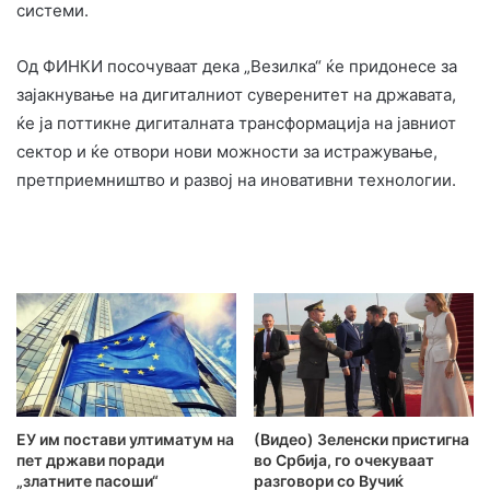
системи.
Од ФИНКИ посочуваат дека „Везилка“ ќе придонесе за
зајакнување на дигиталниот суверенитет на државата,
ќе ја поттикне дигиталната трансформација на јавниот
сектор и ќе отвори нови можности за истражување,
претприемништво и развој на иновативни технологии.
ЕУ им постави ултиматум на
(Видео) Зеленски пристигна
пет држави поради
во Србија, го очекуваат
„златните пасоши“
разговори со Вучиќ