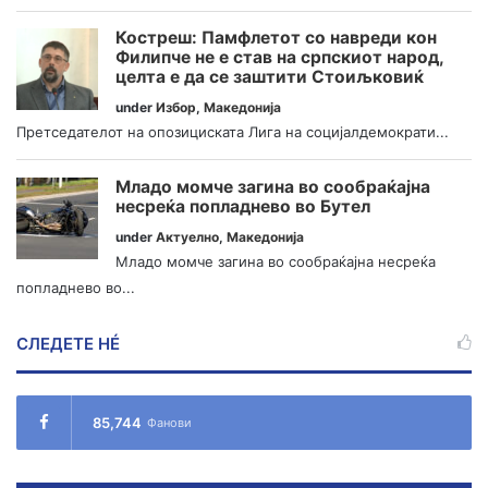
Костреш: Памфлетот со навреди кон
Филипче не е став на српскиот народ,
целта е да се заштити Стоиљковиќ
under
Избор
,
Македонија
Претседателот на опозициската Лига на социјалдемократи...
Младо момче загина во сообраќајна
несреќа попладнево во Бутел
under
Актуелно
,
Македонија
Младо момче загина во сообраќајна несреќа
попладнево во...
СЛЕДЕТЕ НÉ
85,744
Фанови