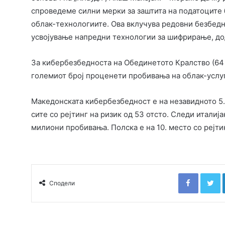
спроведеме силни мерки за заштита на податоците 
облак-технологиите. Ова вклучува редовни безбедн
усвојување напредни технологии за шифрирање, дод
За кибербезбедноста на Обединетото Кралство (64 
големиот број проценети пробивања на облак-услуг
Македонската кибербезбедност е на незавидното 5. 
сите со рејтинг на ризик од 53 отсто. Следи италиј
милиони пробивања. Полска е на 10. место со рејтин
Faceboo
T
Сподели