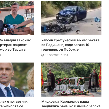
о владин авион во
Уапсен трет учесник во несреќата
ортиран пациент
во Радишани, каде загина 19-
мор во Турција
годишник од Побожје
6
08.08.2026 18:14
лак е потсетник
Мицкоски: Карпалак е наша
табилноста се
заедничка рана, но и наша обврска