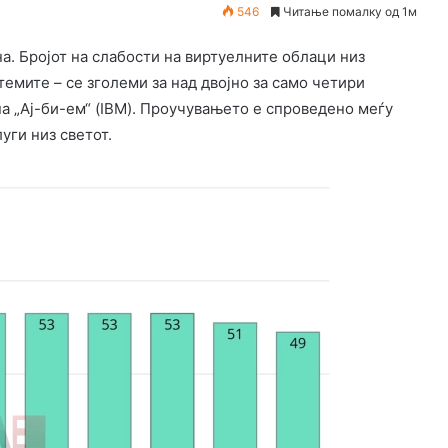
546
Читање помалку од 1м
а. Бројот на слабости на виртуелните облаци низ
темите – се зголеми за над двојно за само четири
на „Ај-би-ем“ (IBM). Проучувањето е спроведено меѓу
уги низ светот.