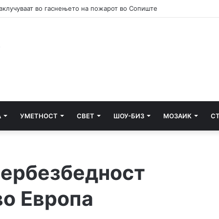
А
УМЕТНОСТ
СВЕТ
ШОУ-БИЗ
МОЗАИК
С
бербезбедност
во Европа