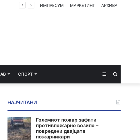
Мерџановски: Со владин авион во Скопје транспортиран пациент повреден на одмор во Турција
ИМПРЕСУМ
МАРКЕТИНГ
АРХИВА
Sidebar
Пребарај
ТАВ
СПОРТ
за
НАЈЧИТАНИ
Големиот пожар зафати
противпожарно возило –
повредени двајцата
пожарникари