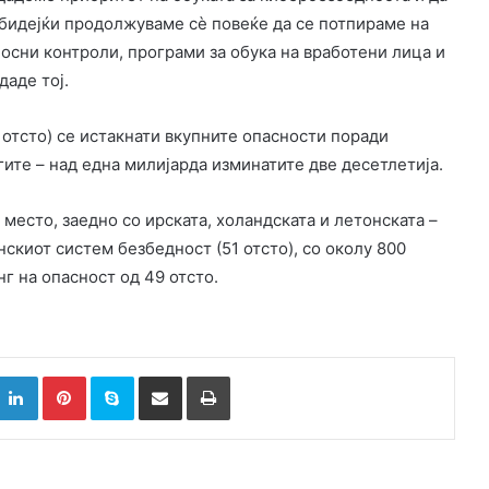
бидејќи продолжуваме сè повеќе да се потпираме на
осни контроли, програми за обука на вработени лица и
аде тој.
отсто) се истакнати вкупните опасности поради
ите – над една милијарда изминатите две десетлетија.
место, заедно со ирската, холандската и летонската –
анскиот систем безбедност (51 отсто), со околу 800
г на опасност од 49 отсто.
k
witter
LinkedIn
Pinterest
Skype
Сподели преку Е-маил
Испринтај