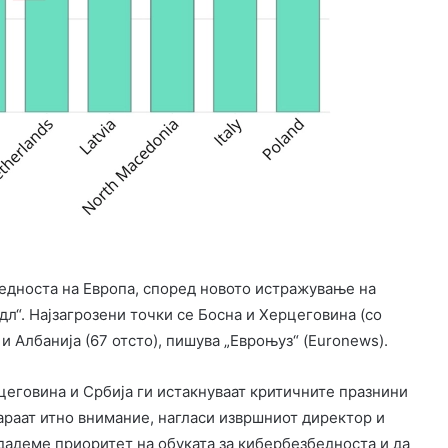
бедноста на Европа, според новото истражување на
дл“. Најзагрозени точки се Босна и Херцеговина (со
) и Албанија (67 отсто), пишува „Евроњуз“ (Euronews).
цеговина и Србија ги истакнуваат критичните празнини
араат итно внимание, нагласи извршниот директор и
 дадеме приоритет на обуката за кибербезбедноста и да