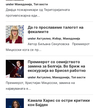
under
Македонија
,
Топ вести
Двајца пожарникари од Територијалната
противпожарна еди...
Да го прославиме талогот на
фекалиите
under
Актуелно
,
Избор
,
Македонија
Автор Биљана Секуловска Премиерот
Мицкоски кога се пр...
Премиерот со семејството
замина за Белгија. Во Бриж на
екскурзија во Брисел работно
under
Актуелно
,
Македонија
,
Топ вести
Премиерот, Христијан Мицкоски, замина на
најавуваната е...
Камала Харис со остри критики
кон Бајден