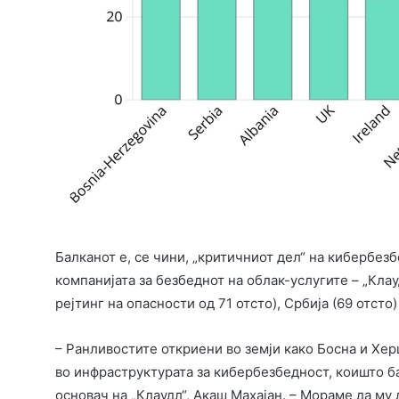
Балканот е, се чини, „критичниот дел“ на кибербез
компанијата за безбеднот на облак-услугите – „Клау
рејтинг на опасности од 71 отсто), Србија (69 отсто
– Ранливостите откриени во земји како Босна и Хер
во инфраструктурата за кибербезбедност, коишто б
основач на „Клаудл“, Акаш Махајан. – Мораме да му