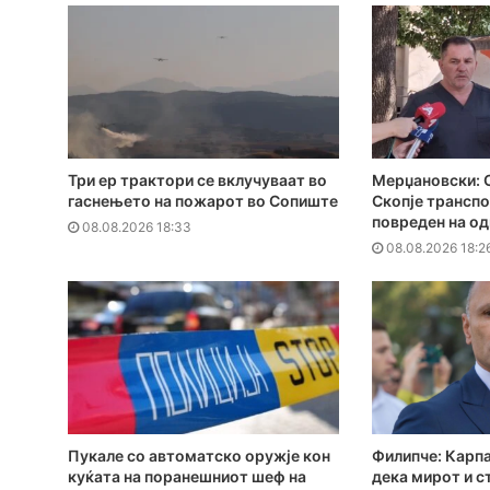
Три ер трактори се вклучуваат во
Мерџановски: С
гаснењето на пожарот во Сопиште
Скопје трансп
повреден на од
08.08.2026 18:33
08.08.2026 18:2
Пукале со автоматско оружје кон
Филипче: Карпа
куќата на поранешниот шеф на
дека мирот и с