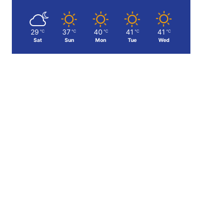
29
37
40
41
41
℃
℃
℃
℃
℃
Sat
Sun
Mon
Tue
Wed