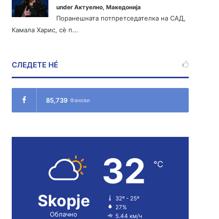
under
Актуелно
,
Македонија
Поранешната потпретседателка на САД,
Камала Харис, сè п...
СЛЕДЕТЕ НÉ
85,739
Фанови
32
℃
Skopje
32º - 25º
27%
Облачно
5.44 км/ч