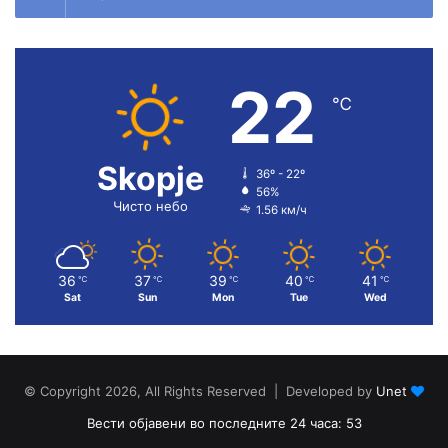
22
℃
Skopje
36º - 22º
56%
Чисто небо
1.56 км/ч
36
37
39
40
41
℃
℃
℃
℃
℃
Sat
Sun
Mon
Tue
Wed
© Copyright 2026, All Rights Reserved | Developed by
Unet
Вести објавени во последните 24 часа: 53