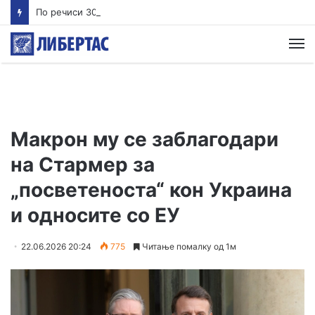
По речиси 30 години почнува судењето за убиството на Тупак Шакур
М
Макрон му се заблагодари
на Стармер за
„посветеноста“ кон Украина
и односите со ЕУ
22.06.2026 20:24
775
Читање помалку од 1м