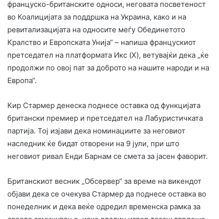
француско-британските односи, неговата посветеност
во Коалицијата за поддршка на Украина, како и на
ревитализацијата на односите меѓу Обединетото
Кралство и Европската Унија“ – напиша францускиот
претседател на платформата Икс (X), ветувајќи дека „ќе
продолжи по овој пат за доброто на нашите народи и на
Европа“.
Кир Стармер денеска поднесе оставка од функцијата
британски премиер и претседател на Лабуристичката
партија. Тој изјави дека номинациите за неговиот
наследник ќе бидат отворени на 9 јули, при што
неговиот ривал Енди Барнам се смета за јасен фаворит.
Британскиот весник „Обсервер“ за време на викендот
објави дека се очекува Стармер да поднесе оставка во
понеделник и дека веќе одредил временска рамка за