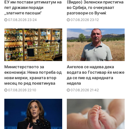
ЕУ им постави ултиматум на
(Видео) Зеленски пристигна
пет држави поради
во Србија, го очекуваат
„златните пасоши“
разговори со Вучиќ
07.08.2026 23:24
07.08.2026 23:12
Министерството за
Ангелов се надева дека
економија: Нема потреба од
водата во Гостивар ќе може
нови мерки, храната втор
да се пие од наредната
месец по ред поевтинува
недела
07.08.2026 22:10
07.08.2026 21:42