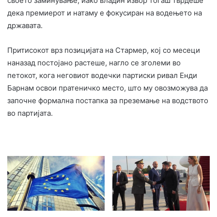
своето заминување, иако владин извор тогаш тврдеше
дека премиерот и натаму е фокусиран на водењето на
државата.
Притисокот врз позицијата на Стармер, кој со месеци
наназад постојано растеше, нагло се зголеми во
петокот, кога неговиот водечки партиски ривал Енди
Барнам освои пратеничко место, што му овозможува да
започне формална постапка за преземање на водството
во партијата.