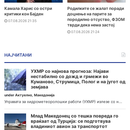
Камала Харис со остри
Родилките се жалат поради
критики кон Бајден
доцнење на парите за
породилно отсуство, ФЗОМ
07.08.2026 21:35
тврди дека нема застој
07.08.2026 21:24
НАЈЧИТАНИ
УХМР со најнова прогноза: Најави
нестабилно со дожд и грмежи во
Куманово, Струмица, Полог и на југот од
земјава
under
Актуелно
,
Македонија
Управата за хидрометеоролошки работи (УХМР) излезе со н...
Млад Македонец со тешка повреда го
враќаат од Турција: се подготвува
владиниот авион за транспортот