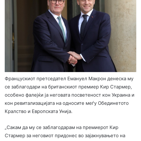
Францускиот претседател Емануел Макрон денеска му
се заблагодари на британскиот премиер Кир Стармер,
особено фалејќи ја неговата посветеност кон Украина и
кон ревитализацијата на односите меѓу Обединетото
Кралство и Европската Унија.
„Сакам да му се заблагодарам на премиерот Кир
Стармер за неговиот придонес во зајакнувањето на