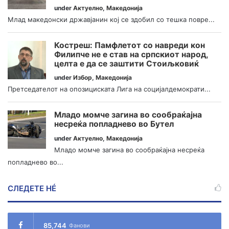
under
Актуелно
,
Македонија
Млад македонски државјанин кој се здобил со тешка повре...
Костреш: Памфлетот со навреди кон
Филипче не е став на српскиот народ,
целта е да се заштити Стоиљковиќ
under
Избор
,
Македонија
Претседателот на опозициската Лига на социјалдемократи...
Младо момче загина во сообраќајна
несреќа попладнево во Бутел
under
Актуелно
,
Македонија
Младо момче загина во сообраќајна несреќа
попладнево во...
СЛЕДЕТЕ НÉ
85,744
Фанови