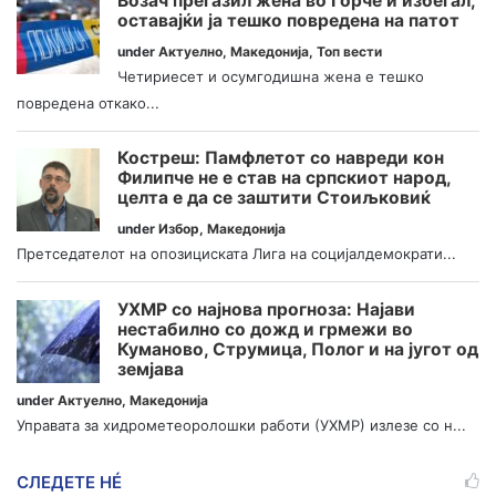
Возач прегазил жена во Ѓорче и избегал,
оставајќи ја тешко повредена на патот
under
Актуелно
,
Македонија
,
Топ вести
Четириесет и осумгодишна жена е тешко
повредена откако...
Костреш: Памфлетот со навреди кон
Филипче не е став на српскиот народ,
целта е да се заштити Стоиљковиќ
under
Избор
,
Македонија
Претседателот на опозициската Лига на социјалдемократи...
УХМР со најнова прогноза: Најави
нестабилно со дожд и грмежи во
Куманово, Струмица, Полог и на југот од
земјава
under
Актуелно
,
Македонија
Управата за хидрометеоролошки работи (УХМР) излезе со н...
СЛЕДЕТЕ НÉ