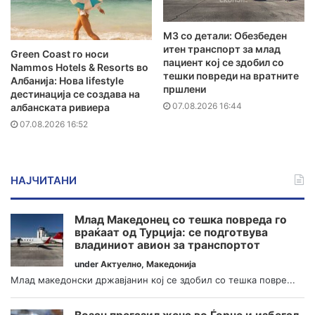
MЗ со детали: Обезбеден
итен транспорт за млад
Green Coast го носи
пациент кој се здобил со
Nammos Hotels & Resorts во
тешки повреди на вратните
Албанија: Нова lifestyle
пршлени
дестинација се создава на
07.08.2026 16:44
албанската ривиера
07.08.2026 16:52
НАЈЧИТАНИ
Млад Македонец со тешка повреда го
враќаат од Турција: се подготвува
владиниот авион за транспортот
under
Актуелно
,
Македонија
Млад македонски државјанин кој се здобил со тешка повре...