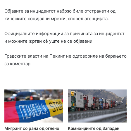
Објавите за инцидентот набрзо биле отстранети од
кинеските социјални мрежи, според агенцијата.
Официјалните информации за причината за инцидентот
и можните жртви сè уште не се објавени.
Градските власти на Пекинг не одговориле на барањето
за коментар
Мигрант со рана од огнено
Камионџиите од Западен