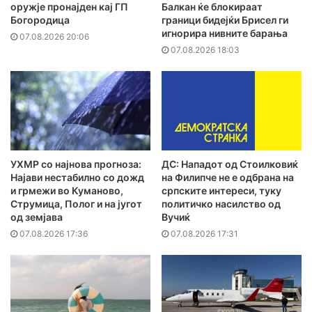
оружје пронајден кај ГП
Балкан ќе блокираат
Богородица
граници бидејќи Брисел ги
игнорира нивните барања
07.08.2026 20:06
07.08.2026 18:03
УХМР со најнова прогноза:
ДС: Нападот од Стоилковиќ
Најави нестабилно со дожд
на Филипче не е одбрана на
и грмежи во Куманово,
српските интереси, туку
Струмица, Полог и на југот
политичко насилство од
од земјава
Вучиќ
07.08.2026 17:36
07.08.2026 17:31