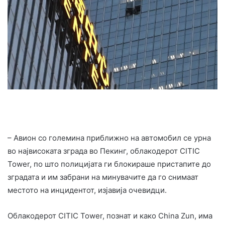
– Авион со големина приближно на автомобил се урна
во највисоката зграда во Пекинг, облакодерот CITIC
Tower, по што полицијата ги блокираше пристапите до
зградата и им забрани на минувачите да го снимаат
местото на инцидентот, изјавија очевидци.
Облакодерот CITIC Tower, познат и како China Zun, има