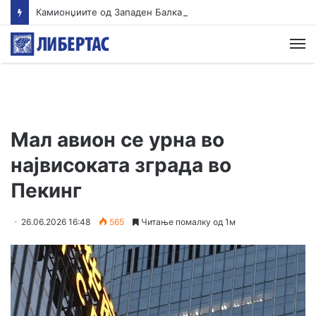
Камионџиите од Западен Балкан ќе блокираат граници бидејќи Брисел ги игнорира нивните барања
М
Мал авион се урна во
највисоката зграда во
Пекинг
26.06.2026 16:48
565
Читање помалку од 1м