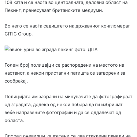
108 ката и се наоѓа во централната, деловна област на
Пекинг, пренесуваат британските медиуми.
Во него се наоѓа седиштето на државниот конгломерат
CITIC Group.
Голем број полицајци се распоредени на местото на
настанот, а некои пристапни патишта се затворени за
сообраќај.
Полицијата им забрани на минувачите да фотографираат
од зградата, додека од некои побара да ги избришат
веќе направените фотографии и да се оддалечат од
областа.
Според очевидци, оштетени се два стаклени панели на