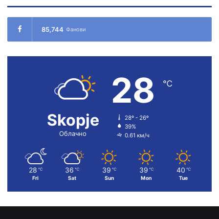
85,744
Фанови
28
℃
Skopje
28º - 26º
39%
Облачно
0.61 км/ч
28
36
39
39
40
℃
℃
℃
℃
℃
Fri
Sat
Sun
Mon
Tue