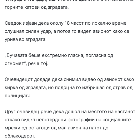
горните катови од зградата.
Сведок изјави дека околу 18 часот по локално време
слушнал силен удар, а потоа го видел авионот како се
урива во зградата.
„Бучавата беше екстремно гласна, погласна од
огномет“, рече тој.
Очевидецот додаде дека снимил видео од авионот како
ѕирка од зградата, но подоцна го избришал од страв од
полицијата.
Друг очевидец рече дека дошол на местото на настанот
откако видел непотврдени фотографии на социјалните
мрежи од остатоци од мал авион на патот до
облакодерот.