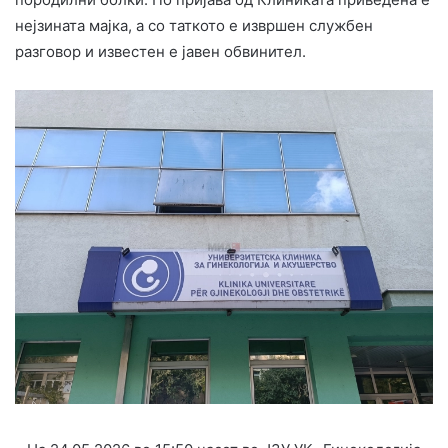
нејзината мајка, а со таткото е извршен службен
разговор и известен е јавен обвинител.