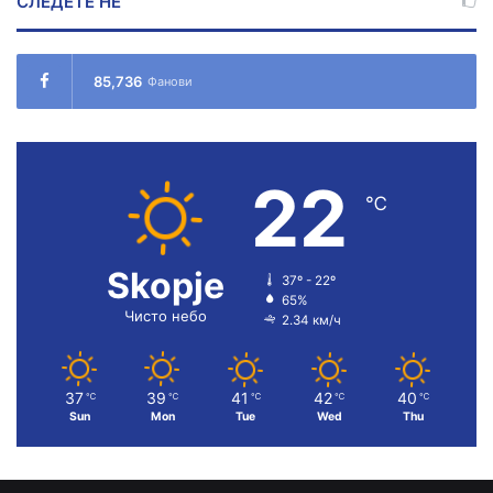
СЛЕДЕТЕ НÉ
85,736
Фанови
22
℃
Skopje
37º - 22º
65%
Чисто небо
2.34 км/ч
37
39
41
42
40
℃
℃
℃
℃
℃
Sun
Mon
Tue
Wed
Thu