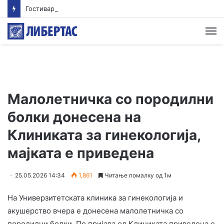
Гостиварци и натаму без пивка вода
М
Малолетничка со породилни
болки донесена на
Клиниката за гинекологија,
мајката е приведена
25.05.2026 14:34
1,861
Читање помалку од 1м
На Универзитетската клиника за гинекологија и
акушерство вчера е донесена малолетничка со
породилни болки. По пријава од Клиниката приведена е