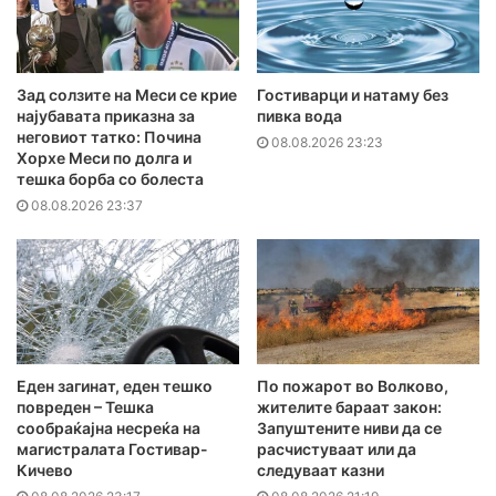
Зад солзите на Меси се крие
Гостиварци и натаму без
најубавата приказна за
пивка вода
неговиот татко: Почина
08.08.2026 23:23
Хорхе Меси по долга и
тешка борба со болеста
08.08.2026 23:37
Еден загинат, еден тешко
По пожарот во Волково,
повреден – Тешка
жителите бараат закон:
сообраќајна несреќа на
Запуштените ниви да се
магистралата Гостивар-
расчистуваат или да
Кичево
следуваат казни