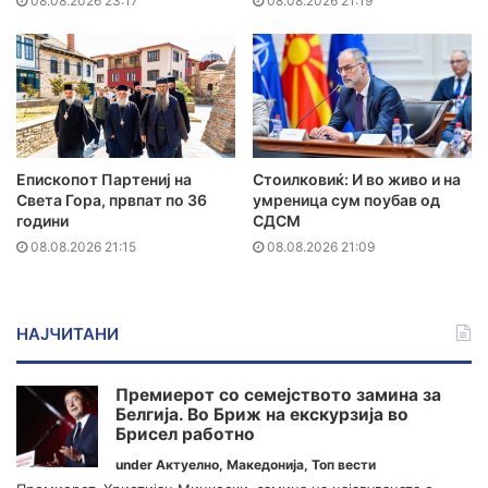
08.08.2026 23:17
08.08.2026 21:19
Епископот Партениј на
Стоилковиќ: И во живо и на
Света Гора, првпат по 36
умреница сум поубав од
години
СДСМ
08.08.2026 21:15
08.08.2026 21:09
НАЈЧИТАНИ
Премиерот со семејството замина за
Белгија. Во Бриж на екскурзија во
Брисел работно
under
Актуелно
,
Македонија
,
Топ вести