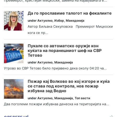
Премиерот, Христијан Мицкоски, замина на најавуваната е...
Да го прославиме талогот на фекалиите
under
Актуелно
,
Избор
,
Македонија
Автор Биљана Секуловска Премиерот Мицкоски
кога се пр...
Пукале со автоматско оружје кон
куќата на поранешниот шеф на СВР
Тетово
under
Актуелно
,
Македонија
Утрово во СВР Тетово било пријавено дека околу 04:20 ча...
Пожар кај Волково во кој изгоре и куќа
се става под контрола, нов пожар
избувна зад Водно
under
Актуелно
,
Македонија
,
Топ вести
Два поголеми пожари избувнаа денеска на територијата на...