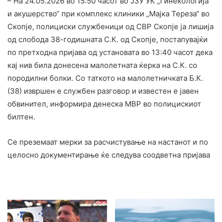
– На 24.05.2026 во 15:50 часот во ЈЗУ УК „Гинекологија
и акушерство“ при комплекс клиники „Мајка Тереза“ во
Скопје, полициски службеници од СВР Скопје ја лишија
од слобода 38-годишната С.К. од Скопје, постапувајќи
по претходна пријава од установата во 13:40 часот дека
кај нив била донесена малолетната ќерка на С.К. со
породилни болки. Со таткото на малолетничката Б.К.
(38) извршен е службен разговор и известен е јавен
обвинител, информира денеска МВР во полицискиот
билтен.
Се преземаат мерки за расчистување на настанот и по
целосно документирање ќе следува соодветна пријава