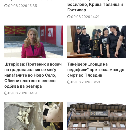
Босилово, Крива Паланка и
09.08.2026 15:35
Гостивар
09.08.2026 14:21
Штерјова: Пратеник и возач
Тинејџери „ловци на
на градоначалник се меѓу
педофили“ претепаа маж до
напаѓачите во Ново Село,
смрт во Пловдив
Обвинителството свесно
09.08.2026 13:58
одбива да реагира
09.08.2026 14:19