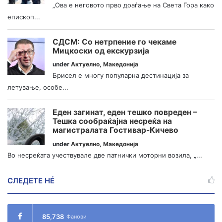
„Ова е неговото прво доаѓање на Света Гора како
епископ...
СДСМ: Со нетрпение го чекаме
Мицкоски од екскурзија
under
Актуелно
,
Македонија
Брисел е многу популарна дестинација за
летување, особе...
Еден загинат, еден тешко повреден –
Тешка сообраќајна несреќа на
магистралата Гостивар-Кичево
under
Актуелно
,
Македонија
Во несреќата учествувале две патнички моторни возила, „...
СЛЕДЕТЕ НÉ
85,738
Фанови