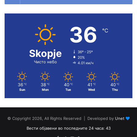
36
℃
Skopje
36º - 25º
20%
Чисто небо
4.01 км/ч
36
38
40
41
40
℃
℃
℃
℃
℃
Sun
Mon
Tue
Wed
Thu
© Copyright 2026, All Rights Reserved | Developed by
Unet
Вести објавени во последните 24 часа: 43