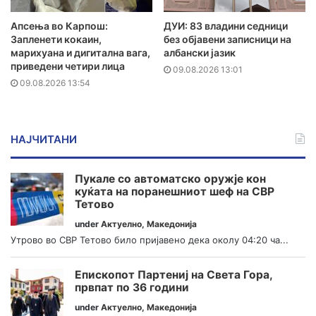
Апсења во Карпош:
ДУИ: 83 владини седници
Запленети кокаин,
без објавени записници на
марихуана и дигитална вага,
албански јазик
приведени четири лица
09.08.2026 13:01
09.08.2026 13:54
НАЈЧИТАНИ
Пукале со автоматско оружје кон
куќата на поранешниот шеф на СВР
Тетово
under
Актуелно
,
Македонија
Утрово во СВР Тетово било пријавено дека околу 04:20 ча...
Епископот Партениј на Света Гора,
првпат по 36 години
under
Актуелно
,
Македонија