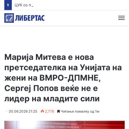
ЦУК со пресек до 13 часот: Активни пожари во Аеродром, Илинден, Босилово, Крива Паланка и Гостивар
М
Марија Митева е нова
претседателка на Унијата на
жени на ВМРО-ДПМНЕ,
Сергеј Попов веќе не е
лидер на младите сили
30.06.2026 21:25
2,778
Читање помалку од 1м