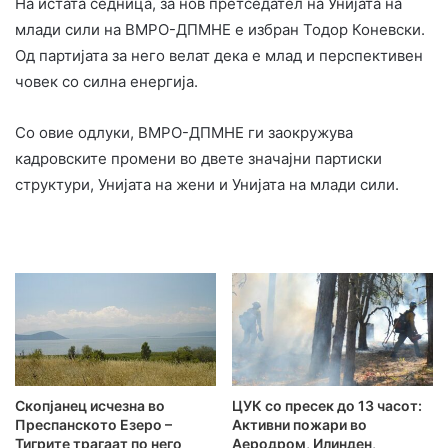
На истата седница, за нов претседател на Унијата на
млади сили на ВМРО-ДПМНЕ е избран Тодор Коневски.
Од партијата за него велат дека е млад и перспективен
човек со силна енергија.
Со овие одлуки, ВМРО-ДПМНЕ ги заокружува
кадровските промени во двете значајни партиски
структури, Унијата на жени и Унијата на млади сили.
Скопјанец исчезна во
ЦУК со пресек до 13 часот:
Преспанското Езеро –
Активни пожари во
Тигрите трагаат по него
Аеродром, Илинден,