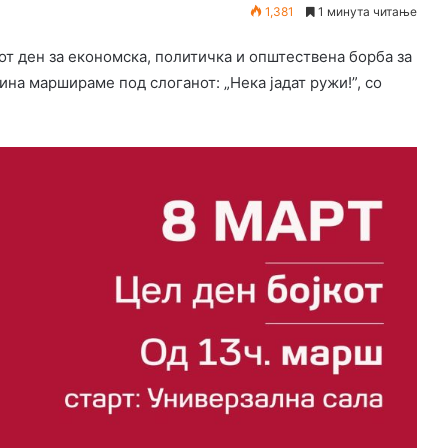
1,381
1 минута читање
т ден за економска, политичка и општествена борба за
ина маршираме под слоганот: „Нека јадат ружи!”, со