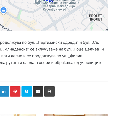
родолжува по бул. „Партизански одреди” и бул. „Св.
. „Илинденска” се вклучуваме на бул. „Гоце Делчев” и
 врти десно и се продолжува по ул. „Филип
а рутата и следат говори и обраќања од учесниците.
k
witter
LinkedIn
Pinterest
Skype
Сподели преку Е-маил
Испринтај