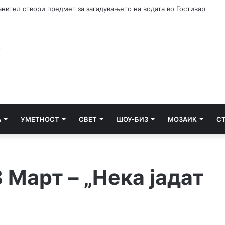
оворност, држава без иднина
А
УМЕТНОСТ
СВЕТ
ШОУ-БИЗ
МОЗАИК
С
 Март – „Нека јадат