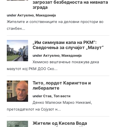
загрозат безбедноста на нивната
зграда
under
Актуелно
,
Македонија
Жителите и сопствениците на деловни простори во
станбен...
„Им симнувам капа на РКМ“:
Сведочења за случајот „Мазут“
under
Актуелно
,
Македонија
Хемиско вештачење покажува дека
мазутот кој РКМ ДОО Ско...
Тито, лордот Карингтон и
либералите
under
Став
,
Топ вести
Денко Малески Марко Никезиќ,
претседателот на Сојузот н...
Жители од Кисела Вода