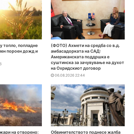
у топло, попладне
(ФОТО) Ахмети на средба со в.д.
лен пороен дожд и
амбасадорката на САД:
Американската поддршка е
суштинска за зачувување на духот
6
на Охридскиот договор
06.08.2026 22:44
жари на отворено:
Обвинителството поднесе жалба