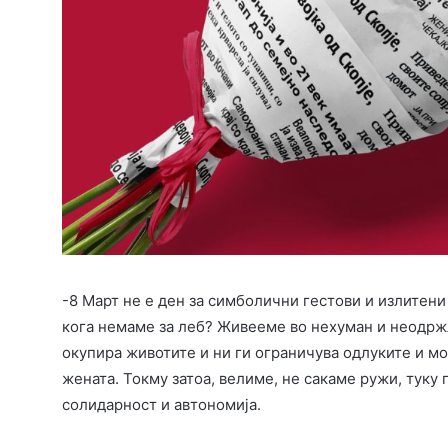
-8 Март не е ден за симболични гестови и излитени
кога немаме за леб? Живееме во нехуман и неодрж
окупира животите и ни ги ограничува одлуките и мо
жената. Токму затоа, велиме, не сакаме ружи, туку
солидарност и автономија.