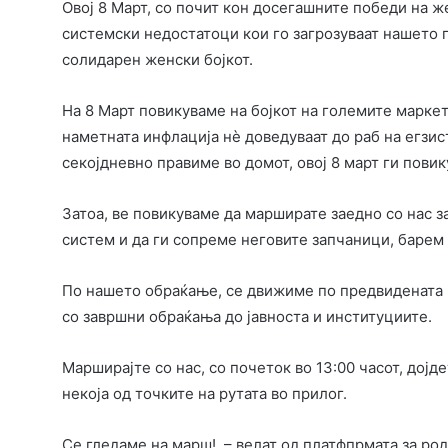
Овој 8 Март, со почит кон досегашните победи на ж
системски недостатоци кои го загрозуваат нашето 
солидарен женски бојкот.
На 8 Март повикуваме на бојкот на големите маркет
наметната инфлација нѐ доведуваат до раб на егзист
секојдневно правиме во домот, овој 8 март ги пови
Затоа, ве повикуваме да марширате заедно со нас з
систем и да ги сопреме неговите запчаници, барем 
По нашето обраќање, се движиме по предвидената р
со завршни обраќања до јавноста и институциите.
Марширајте со нас, со почеток во 13:00 часот, дојд
некоја од точките на рутата во прилог.
Се гледаме на марш! – велат од платфпрмата за род