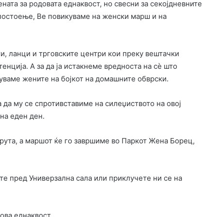
ената за родовата еднаквост, но свесни за секојдневните
постоење, Ве повикуваме на женски марш и на
и, ланци и трговските центри кои преку вештачки
енција. А за да ја истакнеме вредноста на сè што
куваме жените на бојкот на домашните обврски.
а да му се спротивставиме на силеџиството на овој
на еден ден.
ута, а маршот ќе го завршиме во Паркот Жена Борец,
ете пред Универзална сала или приклучете ни се на
ова еднаквост.