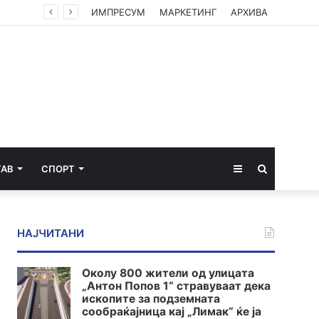
ИМПРЕСУМ
МАРКЕТИНГ
АРХИВА
Sidebar
Пребарај
ТАВ
СПОРТ
за
НАЈЧИТАНИ
Околу 800 жители од улицата
„Антон Попов 1“ стравуваат дека
ископите за подземната
сообраќајница кај „Лимак“ ќе ја