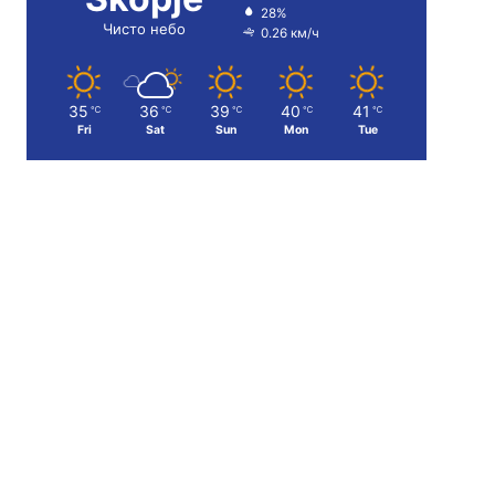
28%
Чисто небо
0.26 км/ч
35
36
39
40
41
℃
℃
℃
℃
℃
Fri
Sat
Sun
Mon
Tue