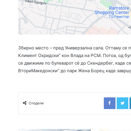
Збирно место – пред Универзална сала. Оттаму се п
Климент Охридски” кон Влада на РСМ. Потоа, од бул
се движиме по булеварот сѐ до Скендербег, каде се
ВториМакедонски” до парк Жена Борец каде завршув
Faceboo
T
Сподели