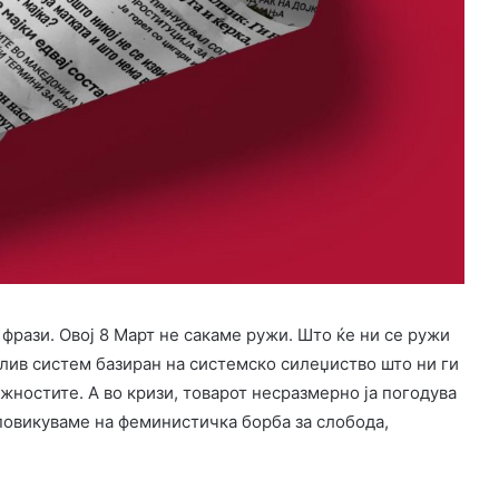
 фрази. Овој 8 Март не сакаме ружи. Што ќе ни се ружи
лив систем базиран на системско силеџиство што ни ги
жностите. А во кризи, товарот несразмерно ја погодува
 повикуваме на феминистичка борба за слобода,