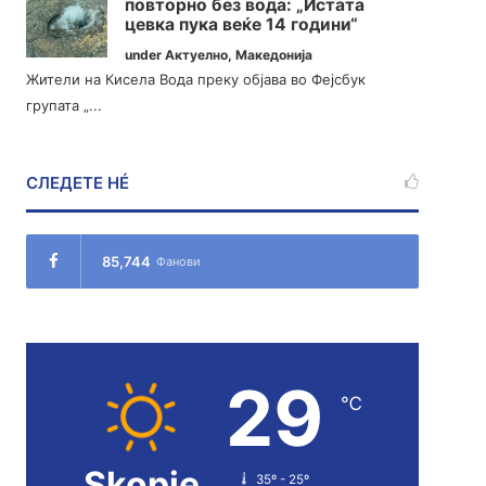
повторно без вода: „Истата
цевка пука веќе 14 години“
under
Актуелно
,
Македонија
Жители на Кисела Вода преку објава во Фејсбук
групата „...
СЛЕДЕТЕ НÉ
85,744
Фанови
29
℃
Skopje
35º - 25º