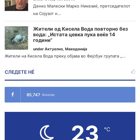
Денко Малески Марко Никезиќ, претседателот
на Сојузот н...
Жители од Кисела Вода повторно без
вода: „Истата цевка пука веќе 14
години“
under
Актуелно
,
Македонија
Жители на Кисела Вода преку објава во Фејсбук групата „...
СЛЕДЕТЕ НÉ
85,747
Фанови
23
℃