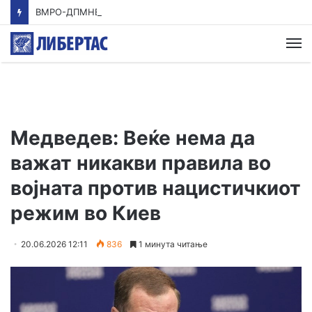
ВМРО-ДПМНЕ: Приказната на СДСМ за францускиот предлог ќе заврши како таа за мигранти за пари
М
Медведев: Веќе нема да
важат никакви правила во
војната против нацистичкиот
режим во Киев
20.06.2026 12:11
836
1 минута читање