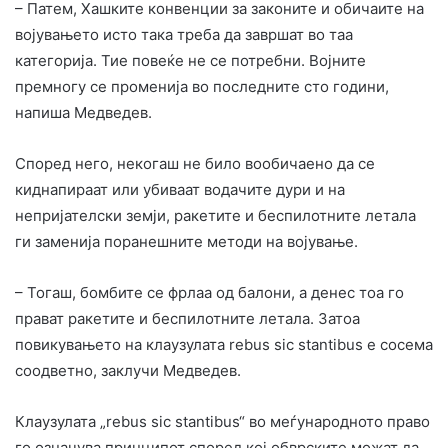
– Патем, Хашките конвенции за законите и обичаите на
војувањето исто така треба да завршат во таа
категорија. Тие повеќе не се потребни. Војните
премногу се променија во последните сто години,
напиша Медведев.
Според него, некогаш не било вообичаено да се
киднапираат или убиваат водачите дури и на
непријателски земји, ракетите и беспилотните летала
ги заменија поранешните методи на војување.
– Тогаш, бомбите се фрлаа од балони, а денес тоа го
прават ракетите и беспилотните летала. Затоа
повикувањето на клаузулата rebus sic stantibus е сосема
соодветно, заклучи Медведев.
Клаузулата „rebus sic stantibus“ во меѓународното право
го означува принципот според кој обврските можат да