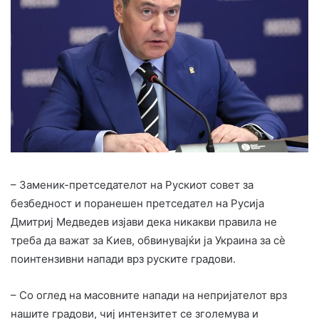
– Заменик-претседателот на Рускиот совет за
безбедност и поранешен претседател на Русија
Дмитриј Медведев изјави дека никакви правила не
треба да важат за Киев, обвинувајќи ја Украина за сè
поинтензивни напади врз руските градови.
– Со оглед на масовните напади на непријателот врз
нашите градови, чиј интензитет се зголемува и