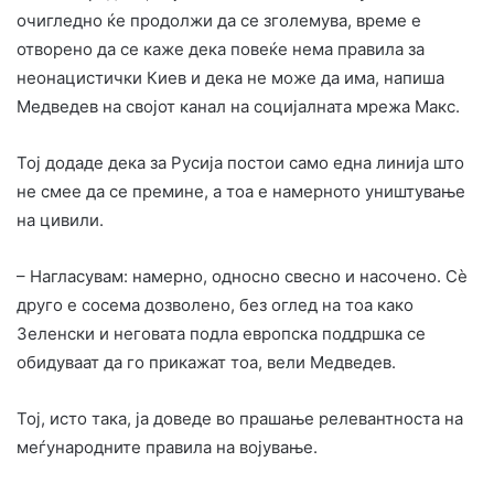
очигледно ќе продолжи да се зголемува, време е
отворено да се каже дека повеќе нема правила за
неонацистички Киев и дека не може да има, напиша
Медведев на својот канал на социјалната мрежа Maкс.
Тој додаде дека за Русија постои само една линија што
не смее да се премине, а тоа е намерното уништување
на цивили.
– Нагласувам: намерно, односно свесно и насочено. Сè
друго е сосема дозволено, без оглед на тоа како
Зеленски и неговата подла европска поддршка се
обидуваат да го прикажат тоа, вели Медведев.
Тој, исто така, ја доведе во прашање релевантноста на
меѓународните правила на војување.