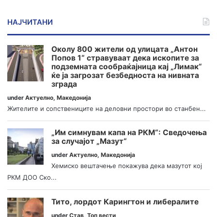
НАЈЧИТАНИ
Околу 800 жители од улицата „Антон
Попов 1“ стравуваат дека ископите за
подземната сообраќајница кај „Лимак“
ќе ја загрозат безбедноста на нивната
зграда
under
Актуелно
,
Македонија
Жителите и сопствениците на деловни простори во станбен...
„Им симнувам капа на РКМ“: Сведочења
за случајот „Мазут“
under
Актуелно
,
Македонија
Хемиско вештачење покажува дека мазутот кој
РКМ ДОО Ско...
Тито, лордот Карингтон и либералите
under
Став
,
Топ вести