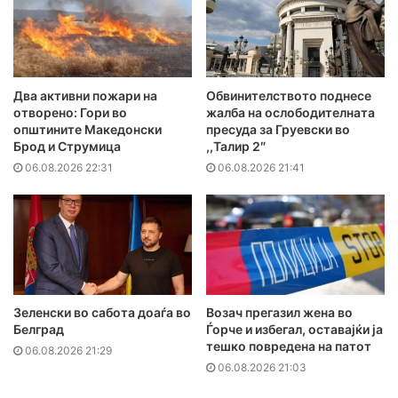
Два активни пожари на
Обвинителството поднесе
отворено: Гори во
жалба на ослободителната
општините Македонски
пресуда за Груевски во
Брод и Струмица
,,Талир 2″
06.08.2026 22:31
06.08.2026 21:41
Зеленски во сабота доаѓа во
Возач прегазил жена во
Белград
Ѓорче и избегал, оставајќи ја
тешко повредена на патот
06.08.2026 21:29
06.08.2026 21:03