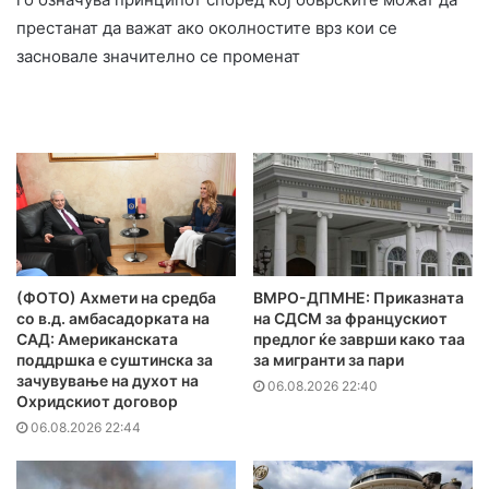
престанат да важат ако околностите врз кои се
засновале значително се променат
(ФОТО) Ахмети на средба
ВМРО-ДПМНЕ: Приказната
со в.д. амбасадорката на
на СДСМ за францускиот
САД: Американската
предлог ќе заврши како таа
поддршка е суштинска за
за мигранти за пари
зачувување на духот на
06.08.2026 22:40
Охридскиот договор
06.08.2026 22:44