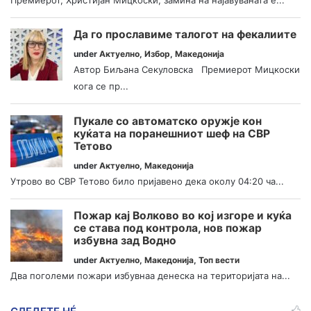
Да го прославиме талогот на фекалиите
under
Актуелно
,
Избор
,
Македонија
Автор Биљана Секуловска Премиерот Мицкоски
кога се пр...
Пукале со автоматско оружје кон
куќата на поранешниот шеф на СВР
Тетово
under
Актуелно
,
Македонија
Утрово во СВР Тетово било пријавено дека околу 04:20 ча...
Пожар кај Волково во кој изгоре и куќа
се става под контрола, нов пожар
избувна зад Водно
under
Актуелно
,
Македонија
,
Топ вести
Два поголеми пожари избувнаа денеска на територијата на...