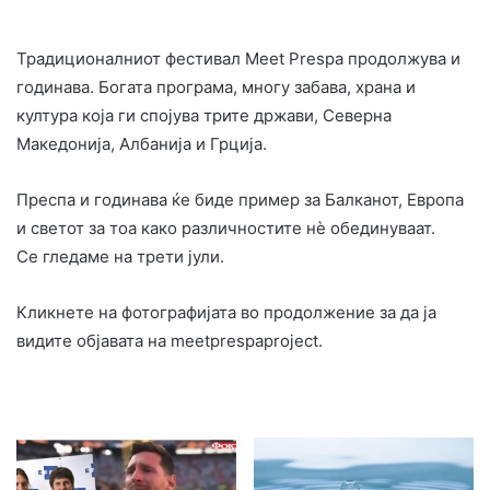
Традиционалниот фестивал Meet Prespa продолжува и
годинава. Богата програма, многу забава, храна и
култура која ги спојува трите држави, Северна
Македонија, Албанија и Грција.
Преспа и годинава ќе биде пример за Балканот, Европа
и светот за тоа како различностите нѐ обединуваат.
Се гледаме на трети јули.
Кликнете на фотографијата во продолжение за да ја
видите објавата на meetprespaproject.