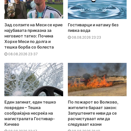
Зад солзите на Меси се крие
Гостиварци и натаму без
најубавата приказна за
пивка вода
неговиот татко: Почина
08.08.2026 23:23
Хорхе Меси по долга и
тешка борба со болеста
08.08.2026 23:37
Еден загинат, еден тешко
По пожарот во Волково,
повреден – Тешка
жителите бараат закон:
сообраќајна несреќа на
Запуштените ниви да се
магистралата Гостивар-
расчистуваат или да
Кичево
следуваат казни