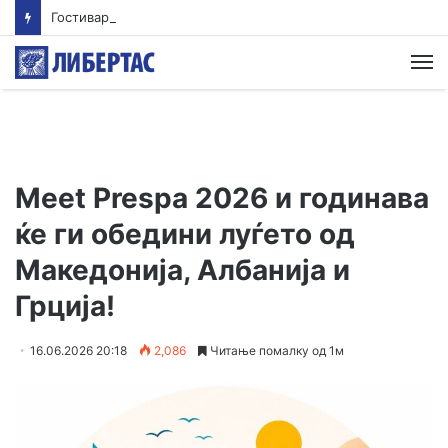
Гостиварци и натаму без пивка вода
М
Meet Prespa 2026 и годинава
ќе ги обедини луѓето од
Македонија, Албанија и
Грција!
16.06.2026 20:18
2,086
Читање помалку од 1м