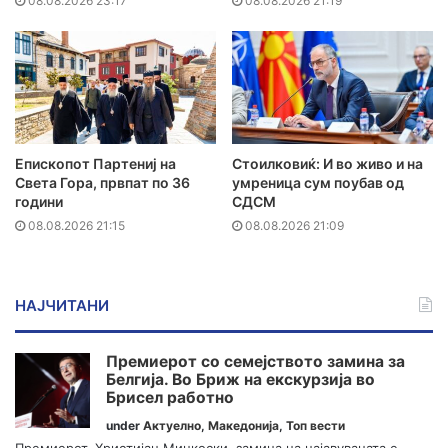
08.08.2026 23:17
08.08.2026 21:19
Епископот Партениј на
Стоилковиќ: И во живо и на
Света Гора, првпат по 36
умреница сум поубав од
години
СДСМ
08.08.2026 21:15
08.08.2026 21:09
НАЈЧИТАНИ
Премиерот со семејството замина за
Белгија. Во Бриж на екскурзија во
Брисел работно
under
Актуелно
,
Македонија
,
Топ вести
Премиерот, Христијан Мицкоски, замина на најавуваната е...