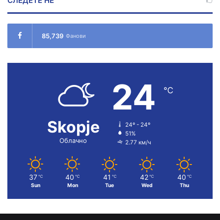
СЛЕДЕТЕ НÉ
85,739
Фанови
24
℃
Skopje
24º - 24º
51%
Облачно
2.77 км/ч
37
40
41
42
40
℃
℃
℃
℃
℃
Sun
Mon
Tue
Wed
Thu