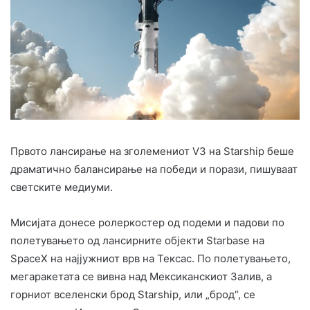
Првото лансирање на зголемениот V3 на Starship беше
драматично балансирање на победи и порази, пишуваат
светските медиуми.
Мисијата донесе ролеркостер од подеми и падови по
полетувањето од лансирните објекти Starbase на
SpaceX на најјужниот врв на Тексас. По полетувањето,
мегаракетата се вивна над Мексиканскиот Залив, а
горниот вселенски брод Starship, или „брод“, се