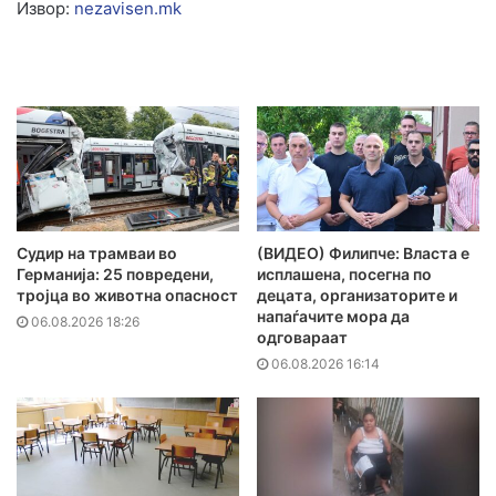
Извор:
nezavisen.mk
Судир на трамваи во
(ВИДЕО) Филипче: Власта е
Германија: 25 повредени,
исплашена, посегна по
тројца во животна опасност
децата, организаторите и
напаѓачите мора да
06.08.2026 18:26
одговараат
06.08.2026 16:14