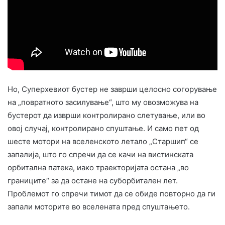
Но, Суперхевиот бустер не заврши целосно согорување
на „повратното засилување“, што му овозможува на
бустерот да изврши контролирано слетување, или во
овој случај, контролирано спуштање. И само пет од
шесте мотори на вселенското летало „Старшип“ се
запалија, што го спречи да се качи на вистинската
орбитална патека, иако траекторијата остана „во
границите“ за да остане на суборбитален лет.
Проблемот го спречи тимот да се обиде повторно да ги
запали моторите во вселената пред спуштањето.