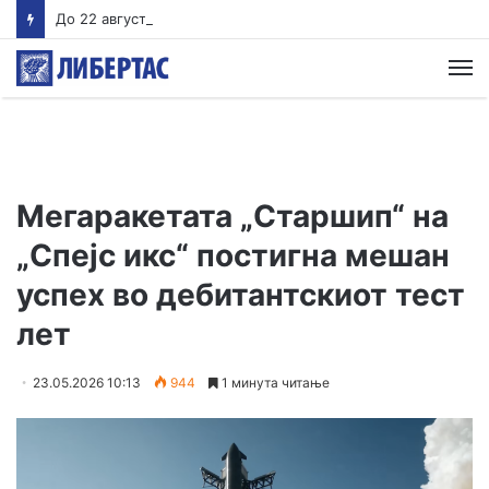
До 22 август Обвинителството треба да одлучи дали ќе подигне обвинение против Груби, во спротивно му се укинува куќниот притвор
М
Мегаракетата „Старшип“ на
„Спејс икс“ постигна мешан
успех во дебитантскиот тест
лет
23.05.2026 10:13
944
1 минута читање