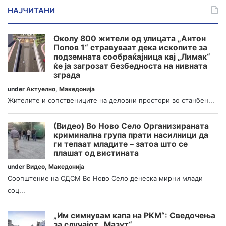
НАЈЧИТАНИ
Околу 800 жители од улицата „Антон
Попов 1“ стравуваат дека ископите за
подземната сообраќајница кај „Лимак“
ќе ја загрозат безбедноста на нивната
зграда
under
Актуелно
,
Македонија
Жителите и сопствениците на деловни простори во станбен...
(Видео) Во Ново Село Организираната
криминална група прати насилници да
ги тепаат младите – затоа што се
плашат од вистината
under
Видео
,
Македонија
Соопштение на СДСМ Во Ново Село денеска мирни млади
соц...
„Им симнувам капа на РКМ“: Сведочења
за случајот „Мазут“