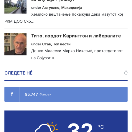
under
Актуелно
,
Македонија
Хемиско вештачење покажува дека мазутот кој
РКМ ДОО Ско...
Тито, лордот Карингтон и либералите
under
Став
,
Топ вести
Денко Малески Марко Никезиќ, претседателот
на Сојузот н...
СЛЕДЕТЕ НÉ
85,747
Фанови
32
℃