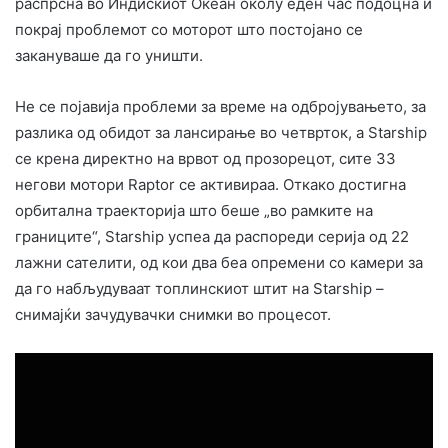
распрсна во Индискиот Океан околу еден час подоцна и
покрај проблемот со моторот што постојано се
закануваше да го уништи.
Не се појавија проблеми за време на одбројувањето, за
разлика од обидот за лансирање во четврток, а Starship
се крена директно на врвот од прозорецот, сите 33
негови мотори Raptor се активираа. Откако достигна
орбитална траекторија што беше „во рамките на
границите“, Starship успеа да распореди серија од 22
лажни сателити, од кои два беа опремени со камери за
да го набљудуваат топлинскиот штит на Starship –
снимајќи зачудувачки снимки во процесот.