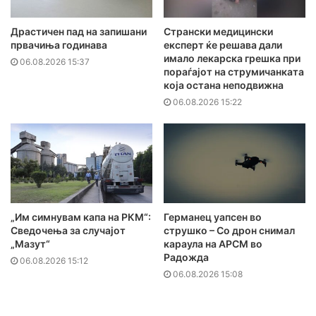
Драстичен пад на запишани
Странски медицински
првачиња годинава
експерт ќе решава дали
имало лекарска грешка при
06.08.2026 15:37
пораѓајот на струмичанката
која остана неподвижна
06.08.2026 15:22
„Им симнувам капа на РКМ“:
Германец уапсен во
Сведочења за случајот
струшко – Со дрон снимал
„Мазут“
караула на АРСМ во
Радожда
06.08.2026 15:12
06.08.2026 15:08