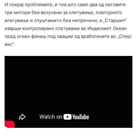
И покрај проблемите, и тоа што само два од неговите
три мотори беа вклучени за слетување, повторното
влегување и спуштањето беа непречени, а „Старшип“
изврши контролирано слетување во Индискиот Океан
пред огнен финиш под овации од вработените во „Спејс
икс“.