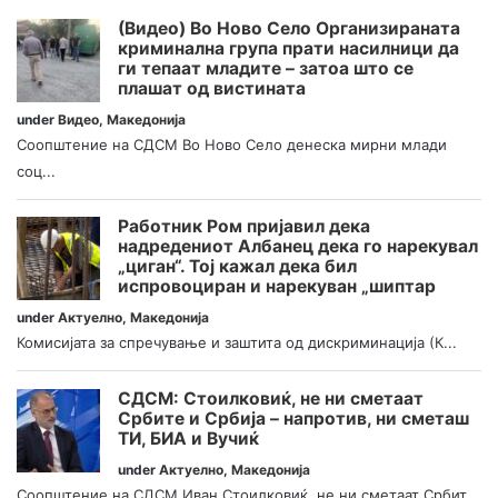
(Видео) Во Ново Село Организираната
криминална група прати насилници да
ги тепаат младите – затоа што се
плашат од вистината
under
Видео
,
Македонија
Соопштение на СДСМ Во Ново Село денеска мирни млади
соц...
Работник Ром пријавил дека
надредениот Албанец дека го нарекувал
„циган“. Тој кажал дека бил
испровоциран и нарекуван „шиптар
under
Актуелно
,
Македонија
Комисијата за спречување и заштита од дискриминација (К...
СДСМ: Стоилковиќ, не ни сметаат
Србите и Србија – напротив, ни сметаш
ТИ, БИА и Вучиќ
under
Актуелно
,
Македонија
Соопштение на СДСМ Иван Стоилковиќ, не ни сметаат Србит...