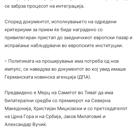
се забрза процесот на интеграција.
Според документот, исполнувањето на одредени
критериуми за прием ќе биде наградено со
привилегиран пристап до заедничкиот европски пазар и
испраќање набљудувачи во европските институции.
– Политиката на проширување има потреба од нов
импулс, се наведува во документот во кој увид имаше
Германската новинска агенција (ДПА).
Предвидено е Мерц на Самитот во Тиват да има
билатерални средби со премиерот на Северна
Македонија, Христијан Мицковски и со претседателот
на Црна Гора и на Србија, Јаков Милатовиќ и
Александар Вучиќ.