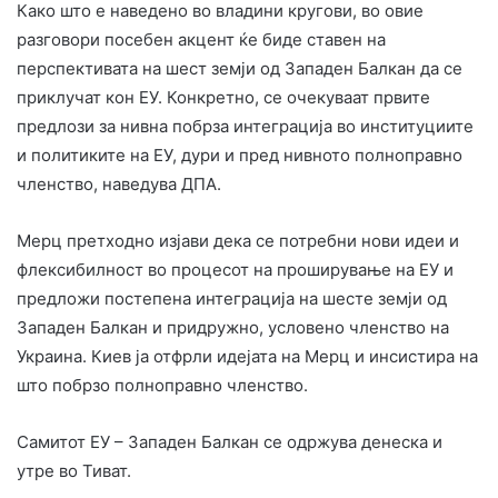
Како што е наведено во владини кругови, во овие
разговори посебен акцент ќе биде ставен на
перспективата на шест земји од Западен Балкан да се
приклучат кон ЕУ. Конкретно, се очекуваат првите
предлози за нивна побрза интеграција во институциите
и политиките на ЕУ, дури и пред нивното полноправно
членство, наведува ДПА.
Мерц претходно изјави дека се потребни нови идеи и
флексибилност во процесот на проширување на ЕУ и
предложи постепена интеграција на шесте земји од
Западен Балкан и придружно, условено членство на
Украина. Киев ја отфрли идејата на Мерц и инсистира на
што побрзо полноправно членство.
Самитот ЕУ – Западен Балкан се одржува денеска и
утре во Тиват.