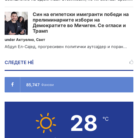
Син на египетски имигранти победи на
прелиминарните избори на
Демократите во Мичиген. Се огласи и
Трамп
under
Актуелно
,
Свет
Абдул Ел-Сајед, прогресивен политички аутсајдер и поран...
СЛЕДЕТЕ НÉ
85,747
Фанови
28
℃