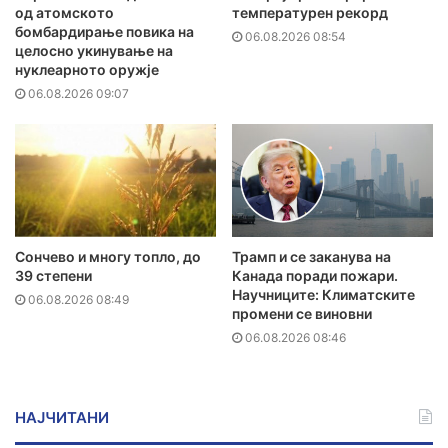
од атомското
температурен рекорд
бомбардирање повика на
06.08.2026 08:54
целосно укинување на
нуклеарното оружје
06.08.2026 09:07
Сончево и многу топло, до
Трамп и се заканува на
39 степени
Канада поради пожари.
Научниците: Климатските
06.08.2026 08:49
промени се виновни
06.08.2026 08:46
НАЈЧИТАНИ