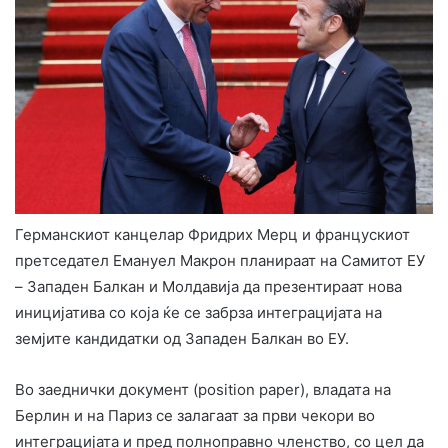
Германскиот канцелар Фридрих Мерц и францускиот
претседател Емануел Макрон планираат на Самитот ЕУ
– Западен Балкан и Молдавија да презентираат нова
иницијатива со која ќе се забрза интеграцијата на
земјите кандидатки од Западен Балкан во ЕУ.
Во заеднички документ (position paper), владата на
Берлин и на Париз се залагаат за први чекори во
интеграцијата и пред полноправно членство, со цел да