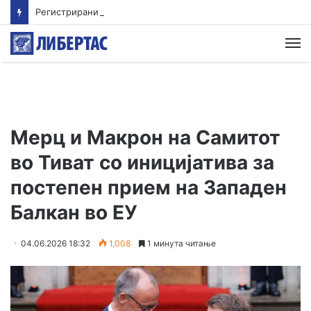
Регистрирани 20 пожари на отворено – 18 се изгаснати, еден е активен, а еден е под контрола
М
Мерц и Макрон на Самитот
во Тиват со иницијатива за
постепен прием на Западен
Балкан во ЕУ
04.06.2026 18:32
1,008
1 минута читање