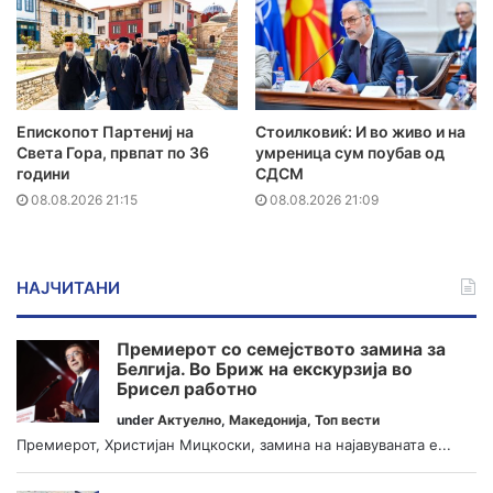
Епископот Партениј на
Стоилковиќ: И во живо и на
Света Гора, првпат по 36
умреница сум поубав од
години
СДСМ
08.08.2026 21:15
08.08.2026 21:09
НАЈЧИТАНИ
Премиерот со семејството замина за
Белгија. Во Бриж на екскурзија во
Брисел работно
under
Актуелно
,
Македонија
,
Топ вести
Премиерот, Христијан Мицкоски, замина на најавуваната е...