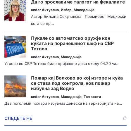
Да го прославиме талогот на фекалиите
under
Актуелно
,
Избор
,
Македонија
Автор Биљана Секуловска Премиерот Мицкоски
кога се пр...
Пукале со автоматско оружје кон
куќата на поранешниот шеф на СВР
Тетово
under
Актуелно
,
Македонија
Утрово во СВР Тетово било пријавено дека околу 04:20 ча...
Пожар кај Волково во кој изгоре и куќа
се става под контрола, нов пожар
избувна зад Водно
under
Актуелно
,
Македонија
,
Топ вести
Два поголеми пожари избувнаа денеска на територијата на...
СЛЕДЕТЕ НÉ