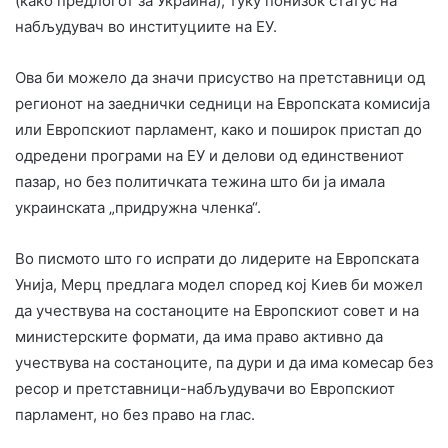
(како предлогот за Украина), туку понизок статус на
набљудувач во институциите на ЕУ.
Ова би можело да значи присуство на претставници од
регионот на заеднички седници на Европската комисија
или Европскиот парламент, како и поширок пристап до
одредени програми на ЕУ и делови од единствениот
пазар, но без политичката тежина што би ја имала
украинската „придружна членка“.
Во писмото што го испрати до лидерите на Европската
Унија, Мерц предлага модел според кој Киев би можел
да учествува на состаноците на Европскиот совет и на
министерските формати, да има право активно да
учествува на состаноците, па дури и да има комесар без
ресор и претставници-набљудувачи во Европскиот
парламент, но без право на глас.