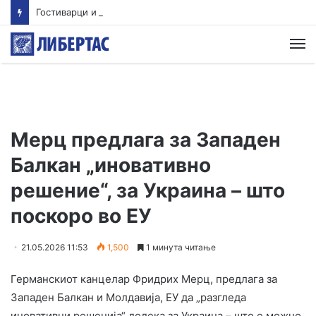
Гостиварци и натаму без пивка вода
М
Мерц предлага за Западен
Балкан „иновативно
решение“, за Украина – што
поскоро во ЕУ
21.05.2026 11:53
1,500
1 минута читање
Германскиот канцелар Фридрих Мерц, предлага за
Западен Балкан и Молдавија, ЕУ да „разгледа
иновативни решенија“ додека за Украина – што е можно