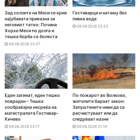
Зад солзите на Меси се крие
Гостиварци и натаму без
најубавата приказна за
пивка вода
неговиот татко: Почина
08.08.2026 23:23
Хорхе Меси по долга и
тешка борба со болеста
08.08.2026 23:37
Еден загинат, еден тешко
По пожарот во Волково,
повреден – Тешка
жителите бараат закон:
сообраќајна несреќа на
Запуштените ниви да се
магистралата Гостивар-
расчистуваат или да
Кичево
следуваат казни
08.08.2026 23:17
08.08.2026 21:19