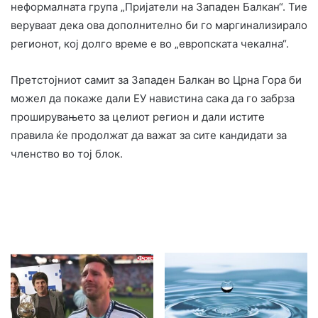
неформалната група „Пријатели на Западен Балкан“. Тие
веруваат дека ова дополнително би го маргинализирало
регионот, кој долго време е во „европската чекална“.
Претстојниот самит за Западен Балкан во Црна Гора би
можел да покаже дали ЕУ навистина сака да го забрза
проширувањето за целиот регион и дали истите
правила ќе продолжат да важат за сите кандидати за
членство во тој блок.