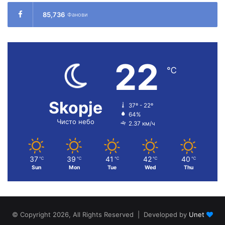
85,736
Фанови
22
℃
Skopje
37º - 22º
64%
Чисто небо
2.37 км/ч
37
39
41
42
40
℃
℃
℃
℃
℃
Sun
Mon
Tue
Wed
Thu
© Copyright 2026, All Rights Reserved | Developed by
Unet