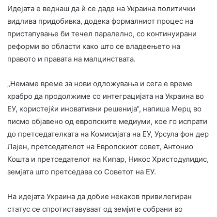
Идејата е веднаш да ѝ се даде на Украина политички
видлива придобивка, додека формалниот процес на
пристапување би течел паралелно, со континуирани
реформи во области како што се владеењето на
правото и правата на малцинствата.
„Немаме време за нови одложувања и сега е време
храбро да продолжиме со интеграцијата на Украина во
ЕУ, користејќи иновативни решенија“, напиша Мерц во
писмо објавено од европските медиуми, кое го испрати
до претседателката на Комисијата на ЕУ, Урсула фон дер
Лајен, претседателот на Европскиот совет, Антонио
Кошта и претседателот на Кипар, Никос Христодулидис,
земјата што претседава со Советот на ЕУ.
На идејата Украина да добие некаков привилегиран
статус се спротиставуваат од земјите собрани во