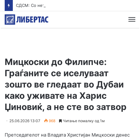
СДСМ: Со нетрпение го чекаме Мицкоски од екскурзија
М
Мицкоски до Филипче:
Граѓаните се иселуваат
зошто ве гледаат во Дубаи
како уживате на Харис
Џиновиќ, а не сте во затвор
25.06.2026 13:07
968
Читање помалку од 1м
Претседателот на Владата Христијан Мицкоски денес