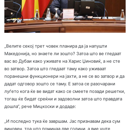
„Велите секој трет човек планира да ја напушти
Македонија, но знаете ли зошто? Затоа што ве гледаат
вас во Дубаи како уживате на Харис Џиновиќ, а не сте
во затвор. Затоа што гледаат таму како уживаат
поранешни функционери на јахти, а не се во затвор и да
дадат одговор зошто се таму. Е затоа се разочарани
луѓето кога ќе ве видат како се смеете позади решетки,
тогаш ќе бидат среќни и задоволни затоа што правдата
дошла“, рече Мицкоски и додаде:
„И последно тука ќе завршам. Јас признавам дека сум
виновен, тоа што поминаа две години, а вие уште