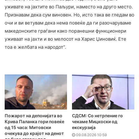
уживате на јахтите во Паљури, наместо на друго место.
Признавам дека сум виновен. Но, исто така ве гледам во
очи и ви ветувам дека нема повеќе да ги разочаруваме
македонските граѓани како поранешни функционери
уживаат на јахти и во мелосот на Харис Џиновиќ. Ете
тоа е желбата на народот“.
Пожарот на депонијата во
СДСМ: Со нетрпение го
Крива Паланка гори повеќе
чекаме Мицкоски од
од 15 часа: Митовски
екскурзија
очекува до крајот на денот
09.08.2026 10:59