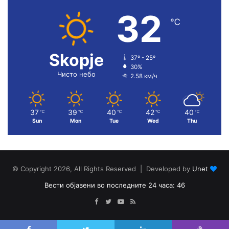
32
℃
Skopje
37º - 25º
30%
Чисто небо
2.58 км/ч
37
39
40
42
40
℃
℃
℃
℃
℃
Sun
Mon
Tue
Wed
Thu
© Copyright 2026, All Rights Reserved | Developed by
Unet
Вести објавени во последните 24 часа: 46
Facebook
Twitter
YouTube
RSS