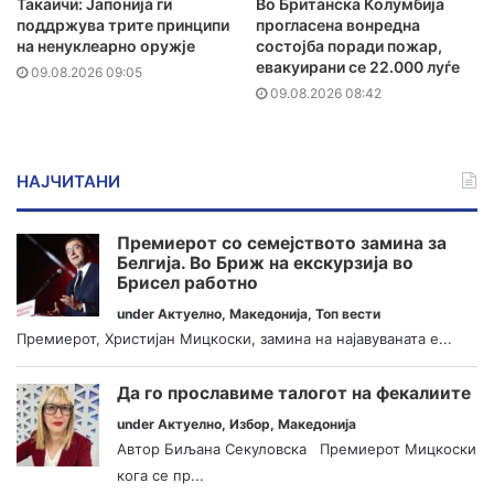
Такаичи: Јапонија ги
Во Британска Колумбија
поддржува трите принципи
прогласена вонредна
на ненуклеарно оружје
состојба поради пожар,
евакуирани се 22.000 луѓе
09.08.2026 09:05
09.08.2026 08:42
НАЈЧИТАНИ
Премиерот со семејството замина за
Белгија. Во Бриж на екскурзија во
Брисел работно
under
Актуелно
,
Македонија
,
Топ вести
Премиерот, Христијан Мицкоски, замина на најавуваната е...
Да го прославиме талогот на фекалиите
under
Актуелно
,
Избор
,
Македонија
Автор Биљана Секуловска Премиерот Мицкоски
кога се пр...