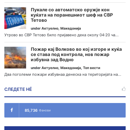
Пукале со автоматско оружје кон
куќата на поранешниот шеф на СВР
Тетово
under
Актуелно
,
Македонија
Утрово во СВР Тетово било пријавено дека околу 04:20 ча...
Пожар кај Волково во кој изгоре и куќа
се става под контрола, нов пожар
избувна зад Водно
under
Актуелно
,
Македонија
,
Топ вести
Два поголеми пожари избувнаа денеска на територијата на...
СЛЕДЕТЕ НÉ
85,736
Фанови