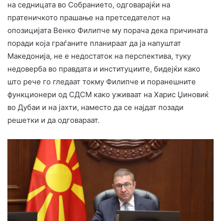
на седницата во Собранието, одговарајќи на
пратеничкото прашање на претседателот на
опозицијата Венко Филипче му порача дека причината
поради која граѓаните планираат да ја напуштат
Македонија, не е недостаток на перспектива, туку
недоверба во правдата и институциите, бидејќи како
што рече го гледаат токму Филипче и поранешните
функционери од СДСМ како уживаат на Харис Џиновиќ
во Дубаи и на јахти, наместо да се најдат позади
решетки и да одговараат.