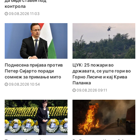
да биде ставен под
контрола
09.08.2026 11:03
Поднесена пријава против
ЦУК: 25 пожари во
Петер Сијарто поради
државата, се уште гори во
сомнеж за примање мито
Горно Лисиче и кај Крива
Паланка
09.08.2026 10:54
09.08.2026 09:11