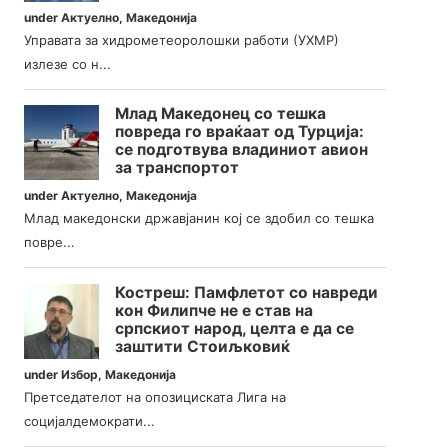
under
Актуелно
,
Македонија
Управата за хидрометеоролошки работи (УХМР)
излезе со н...
Млад Македонец со тешка
повреда го враќаат од Турција:
се подготвува владиниот авион
за транспортот
under
Актуелно
,
Македонија
Млад македонски државјанин кој се здобил со тешка
повре...
Костреш: Памфлетот со навреди
кон Филипче не е став на
српскиот народ, целта е да се
заштити Стоиљковиќ
under
Избор
,
Македонија
Претседателот на опозициската Лига на
социјалдемократи...