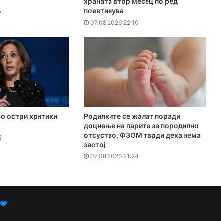
храната втор месец по ред
поевтинува
2
07.08.2026 22:10
о остри критики
Родилките се жалат поради
доцнење на парите за породилно
отсуство, ФЗОМ тврди дека нема
5
застој
07.08.2026 21:24