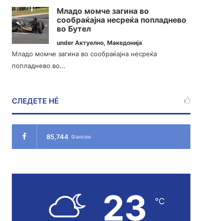
Младо момче загина во
сообраќајна несреќа попладнево
во Бутел
under
Актуелно
,
Македонија
Младо момче загина во сообраќајна несреќа
попладнево во...
СЛЕДЕТЕ НÉ
85,744
Фанови
23
℃