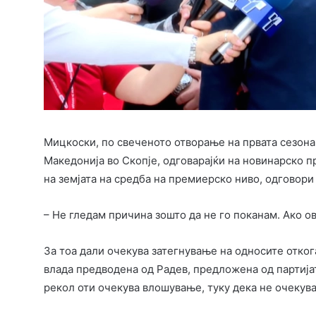
Мицкоски, по свеченото отворање на првата сезона
Македонија во Скопје, одговарајќи на новинарско 
на земјата на средба на премиерско ниво, одговори 
– Не гледам причина зошто да не го поканам. Ако ов
За тоа дали очекува затегнување на односите отког
влада предводена од Радев, предложена од партијат
рекол оти очекува влошување, туку дека не очекув