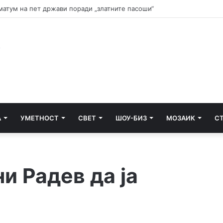
и почнува судењето за убиството на Тупак Шакур
А
УМЕТНОСТ
СВЕТ
ШОУ-БИЗ
МОЗАИК
С
и Радев да ја