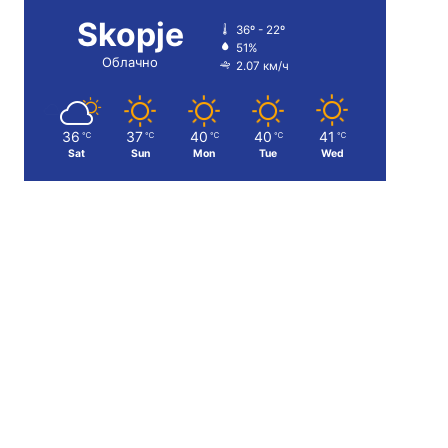
Skopje
36º - 22º
51%
Облачно
2.07 км/ч
36
37
40
40
41
℃
℃
℃
℃
℃
Sat
Sun
Mon
Tue
Wed