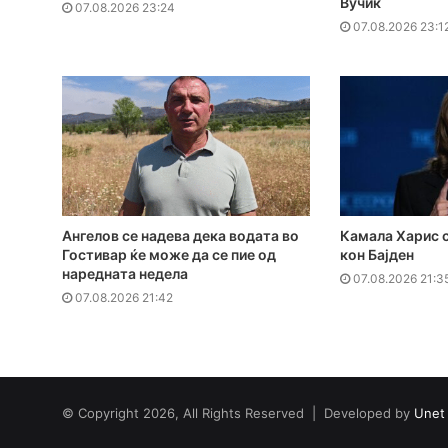
Вучиќ
07.08.2026 23:24
07.08.2026 23:1
Ангелов се надева дека водата во
Камала Харис с
Гостивар ќе може да се пие од
кон Бајден
наредната недела
07.08.2026 21:3
07.08.2026 21:42
© Copyright 2026, All Rights Reserved | Developed by
Unet