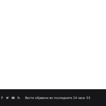
Facebook
Twitter
YouTube
RSS
Вести објавени во последните 24 часа: 53