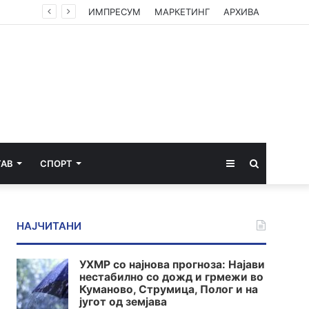
ИМПРЕСУМ
МАРКЕТИНГ
АРХИВА
Sidebar
Пребарај
ТАВ
СПОРТ
за
НАЈЧИТАНИ
УХМР со најнова прогноза: Најави
нестабилно со дожд и грмежи во
Куманово, Струмица, Полог и на
југот од земјава