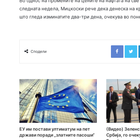
Во однос на промените на цените на нафтата на свет
следната недела, Мицкоски рече дека денеска на к
што гледа изминатите два-три дена, очекува вo по
Faceboo
T
Сподели
ЕУ им постави ултиматум на пет
(Видео) Зеленс
држави поради „златните пасоши“
Србија, го оче