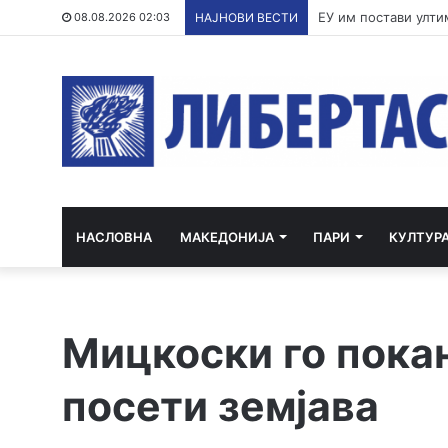
По речиси 30 годин
08.08.2026 02:03
НАЈНОВИ ВЕСТИ
НАСЛОВНА
МАКЕДОНИЈА
ПАРИ
КУЛТУР
Мицкоски го покан
посети земјава