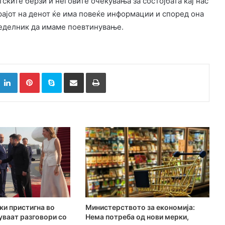
ските берзи и неговите очекувања за состојбата кај нас
рајот на денот ќе има повеќе информации и според она
неделник да имаме поевтинување.
k
witter
LinkedIn
Pinterest
Skype
Сподели преку Е-маил
Испринтај
ки пристигна во
Министерството за економија:
куваат разговори со
Нема потреба од нови мерки,