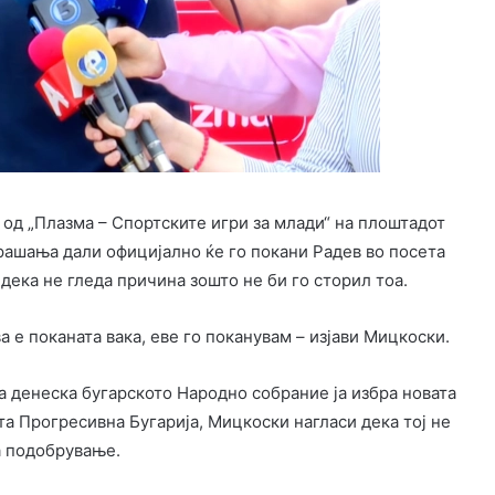
 од „Плазма – Спортските игри за млади“ на плоштадот
прашања дали официјално ќе го покани Радев во посета
дека не гледа причина зошто не би го сторил тоа.
а е поканата вака, еве го поканувам – изјави Мицкоски.
а денеска бугарското Народно собрание ја избра новата
а Прогресивна Бугарија, Мицкоски нагласи дека тој не
а подобрување.