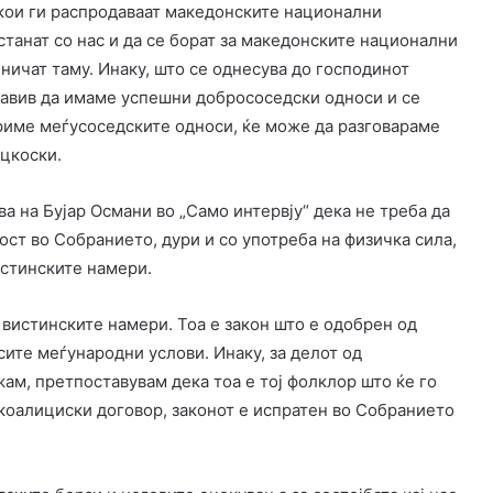
 кои ги распродаваат македонските национални
танат со нас и да се борат за македонските национални
ничат таму. Инаку, што се однесува до господинот
е јавив да имаме успешни добрососедски односи и се
риме меѓусоседските односи, ќе може да разговараме
ицкоски.
а на Бујар Османи во „Само интервју“ дека не треба да
ост во Собранието, дури и со употреба на физичка сила,
истинските намери.
 вистинските намери. Тоа е закон што е одобрен од
сите меѓународни услови. Инаку, за делот од
жам, претпоставувам дека тоа е тој фолклор што ќе го
коалициски договор, законот е испратен во Собранието