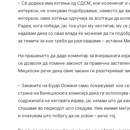
– Сè додека има котиња од СДСМ, кои коленичат и
интереси, не очекувам подобрување, наместо да зас
интереси, овие котиња одлучија за жолтици да коле
Радев, кога победи, јас тоа утро му честитав, му с
надевам дека со оваа влада ќе можеме да ги подоб
за темите за кои треба да разговараме – истакна М
На прашањето да даде коментар за вчерашната изјав
се дозволи да помине законот за правична застапен
Мицкоски рече дека овие закани ги разоткриваат в
– Заканите на Бујар Османи само покажуваат кои се
страна на Венециската комисија дека ги исполнува 
содржината на неговата изјава, јас немам што да ка
слушаме во периодот што следува. Ние имаме меѓу
и очекувам што побргу да се усвои – рече тој.