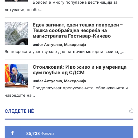
Брисел е многу популарна дестинација за
летување, особе...
Еден загинат, еден тешко повреден –
Тешка сообраќајна несреќа на
магистралата Гостивар-Кичево
under
Актуелно
,
Македонија
Во несреќата учествувале две патнички моторни возила, „...
Стоилковиќ: И во живо и на умреница
сум поубав од СДСМ
under
Актуелно
,
Македонија
Продолжуваат препукувањата, обвинувањата и
навредите на...
СЛЕДЕТЕ НÉ
85,738
Фанови