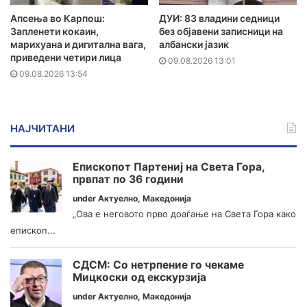
Апсења во Карпош:
ДУИ: 83 владини седници
Запленети кокаин,
без објавени записници на
марихуана и дигитална вага,
албански јазик
приведени четири лица
09.08.2026 13:01
09.08.2026 13:54
НАЈЧИТАНИ
Епископот Партениј на Света Гора,
првпат по 36 години
under
Актуелно
,
Македонија
„Ова е неговото прво доаѓање на Света Гора како
епископ...
СДСМ: Со нетрпение го чекаме
Мицкоски од екскурзија
under
Актуелно
,
Македонија