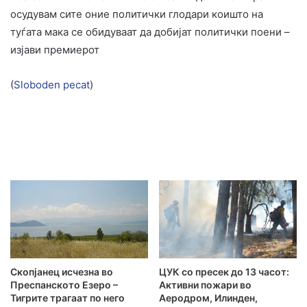
осудувам сите оние политички глодари коишто на
туѓата мака се обидуваат да добијат политички поени –
изјави премиерот
(
Sloboden pecat
)
Скопјанец исчезна во
ЦУК со пресек до 13 часот:
Преспанското Езеро –
Активни пожари во
Тигрите трагаат по него
Аеродром, Илинден,