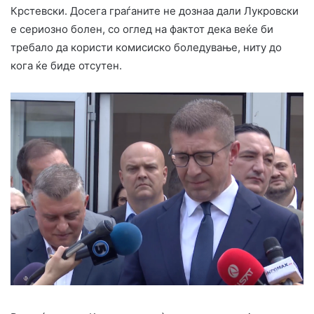
Крстевски. Досега граѓаните не дознаа дали Лукровски
е сериозно болен, со оглед на фактот дека веќе би
требало да користи комисиско боледување, ниту до
кога ќе биде отсутен.