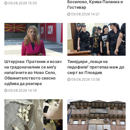
Босилово, Крива Паланка и
09.08.2026 15:35
Гостивар
09.08.2026 14:21
Штерјова: Пратеник и возач
Тинејџери „ловци на
на градоначалник се меѓу
педофили“ претепаа маж до
напаѓачите во Ново Село,
смрт во Пловдив
Обвинителството свесно
09.08.2026 13:58
одбива да реагира
09.08.2026 14:19