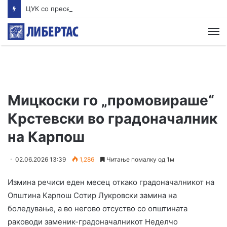
ЦУК со пресек до 13 часот: Активни пожари во Аеродром, Илинден, Босилово, Крива Паланка и Гостивар
М
Мицкоски го „промовираше“
Крстевски во градоначалник
на Карпош
02.06.2026 13:39
1,286
Читање помалку од 1м
Измина речиси еден месец откако градоначалникот на
Општина Карпош Сотир Лукровски замина на
боледување, а во негово отсуство со општината
раководи заменик-градоначалникот Неделчо