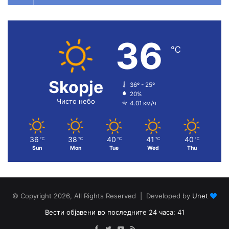
36
℃
Skopje
36º - 25º
20%
Чисто небо
4.01 км/ч
36
38
40
41
40
℃
℃
℃
℃
℃
Sun
Mon
Tue
Wed
Thu
© Copyright 2026, All Rights Reserved | Developed by
Unet
Вести објавени во последните 24 часа: 41
Facebook
Twitter
YouTube
RSS