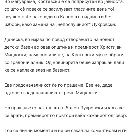
Во меѓувреме, Крстевски е сѐ поприсутен во јавноста,
со што сѐ повеќе се засилуваат гласините дека тој
всушност ќе раководи со Карпош во иднина и без
избори, како замена на „непослушниот“ Лукровски.
Денеска, во изјава по повод отворањето на новиот
детски базен во оваа општина и премиерот Христијан
Мицкоски, намерно или не, на Крстевски му се обрати
со градоначалник. Од новинарите беше запрашан дали
ќе се наплаќа влез на базенот.
Еве градоначалникот ќе го прашаме. Еве не, даде
одговор градоначалникот- рече Мицкоски.
На прашањето пак од што е болен Лукровски и кога ќе
се врати, премиерот го повтори веќе кажаниот одговор.
Тоа се лични моменти и не би сакал да коментирам и ги