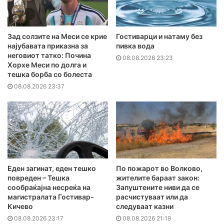
Зад солзите на Меси се крие
Гостиварци и натаму без
најубавата приказна за
пивка вода
неговиот татко: Почина
08.08.2026 23:23
Хорхе Меси по долга и
тешка борба со болеста
08.08.2026 23:37
Еден загинат, еден тешко
По пожарот во Волково,
повреден – Тешка
жителите бараат закон:
сообраќајна несреќа на
Запуштените ниви да се
магистралата Гостивар-
расчистуваат или да
Кичево
следуваат казни
08.08.2026 23:17
08.08.2026 21:19