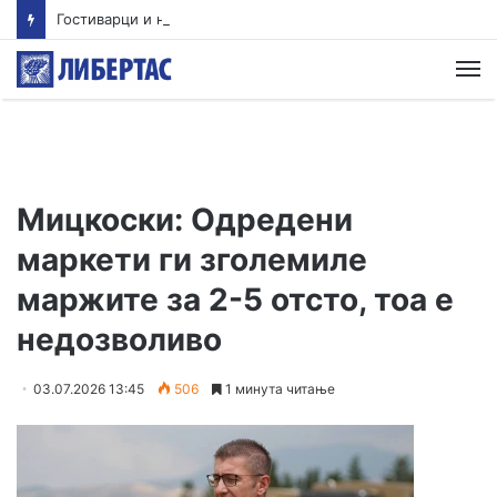
Гостиварци и натаму без пивка вода
М
Мицкоски: Одредени
маркети ги зголемиле
маржите за 2-5 отсто, тоа е
недозволиво
03.07.2026 13:45
506
1 минута читање