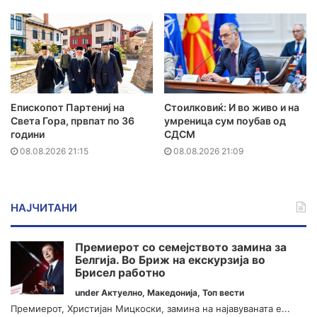
Епископот Партениј на
Стоилковиќ: И во живо и на
Света Гора, првпат по 36
умреница сум поубав од
години
СДСМ
08.08.2026 21:15
08.08.2026 21:09
НАЈЧИТАНИ
Премиерот со семејството замина за
Белгија. Во Бриж на екскурзија во
Брисел работно
under
Актуелно
,
Македонија
,
Топ вести
Премиерот, Христијан Мицкоски, замина на најавуваната е...