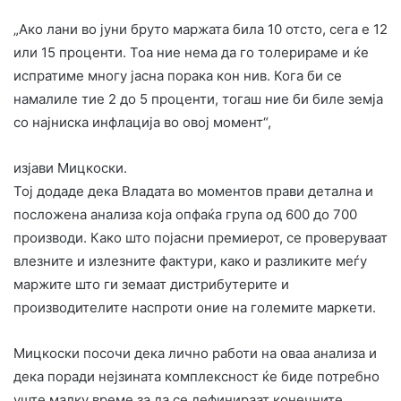
„Ако лани во јуни бруто маржата била 10 отсто, сега е 12
или 15 проценти. Тоа ние нема да го толерираме и ќе
испратиме многу јасна порака кон нив. Кога би се
намалиле тие 2 до 5 проценти, тогаш ние би биле земја
со најниска инфлација во овој момент“,
изјави Мицкоски.
Тој додаде дека Владата во моментов прави детална и
посложена анализа која опфаќа група од 600 до 700
производи. Како што појасни премиерот, се проверуваат
влезните и излезните фактури, како и разликите меѓу
маржите што ги земаат дистрибутерите и
производителите наспроти оние на големите маркети.
Мицкоски посочи дека лично работи на оваа анализа и
дека поради нејзината комплексност ќе биде потребно
уште малку време за да се дефинираат конечните