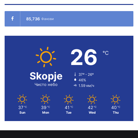
85,736
Фанови
26
℃
Skopje
37º - 26º
46%
Чисто небо
1.59 км/ч
37
39
41
42
40
℃
℃
℃
℃
℃
Sun
Mon
Tue
Wed
Thu