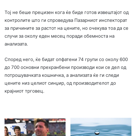
Тој не беше прецизен кога ќе биде готов извештајот од
контролите што ги спроведува Пазарниот инспекторат
за причините за растот на цените, но очекува тоа да се
случи за околу еден месец поради обемноста на
анализата.
Според него, ќе бидат опфатени 74 групи со околу 600
до 700 основни прехранбени производи кои се дел од
потрошувачката кошничка, а анализата ќе ги следи
цените низ целиот синџир, од производителот до
крајниот трговец.