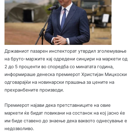
Државниот пазарен инспекторат утврдил зголемување
на бруто-маржите кај одредени синџири на маркети од
2 до 5 проценти во споредба со минатата година,
информираше денеска премиерот Христијан Мицкоски
одговарајќи на новинарски прашања за цените на
прехранбените производи.
Премиерот најави дека претставниците на овие
маркети ќе бидат повикани на состанок на кој јасно ќе
им биде ставено до знаење дека ваквото однесување е
недозволиво.