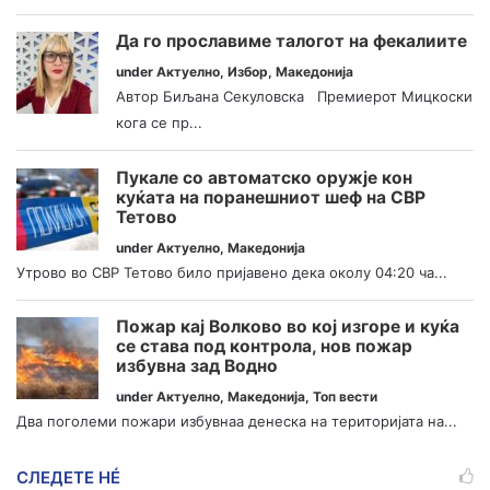
Да го прославиме талогот на фекалиите
under
Актуелно
,
Избор
,
Македонија
Автор Биљана Секуловска Премиерот Мицкоски
кога се пр...
Пукале со автоматско оружје кон
куќата на поранешниот шеф на СВР
Тетово
under
Актуелно
,
Македонија
Утрово во СВР Тетово било пријавено дека околу 04:20 ча...
Пожар кај Волково во кој изгоре и куќа
се става под контрола, нов пожар
избувна зад Водно
under
Актуелно
,
Македонија
,
Топ вести
Два поголеми пожари избувнаа денеска на територијата на...
СЛЕДЕТЕ НÉ