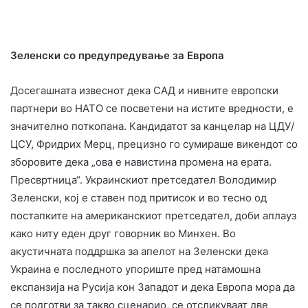
Зеленски со предупредување за Европа
Досегашната извеснот дека САД и нивните европски
партнери во НАТО се посветени на истите вредности, е
значително поткопана. Кандидатот за канцелар на ЦДУ/
ЦСУ, Фридрих Мерц, прецизно го сумираше викендот со
зборовите дека „ова е навистина промена на ерата.
Пресвртница“. Украинскиот претседател Володимир
Зеленски, кој е ставен под притисок и во тесно од
постапките на американскиот претседател, доби аплауз
како ниту еден друг говорник во Минхен. Во
акустичната поддршка за апелот на Зеленски дека
Украина е последното упориште пред натамошна
експанзија на Русија кон Западот и дека Европа мора да
се подготви за такво сценарио, се отсликуваат две