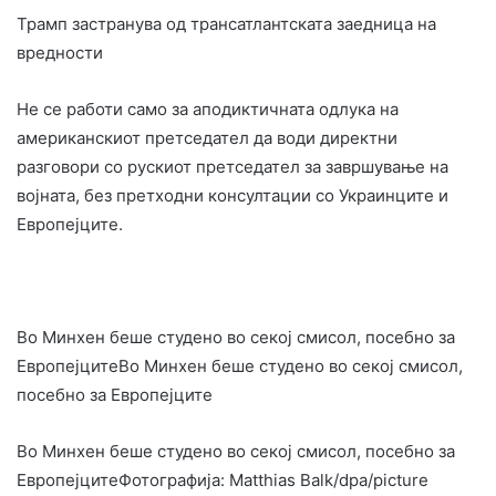
Трамп застранува од трансатлантската заедница на
вредности
Не се работи само за аподиктичната одлука на
американскиот претседател да води директни
разговори со рускиот претседател за завршување на
војната, без претходни консултации со Украинците и
Европејците.
Во Минхен беше студено во секој смисол, посебно за
ЕвропејцитеВо Минхен беше студено во секој смисол,
посебно за Европејците
Во Минхен беше студено во секој смисол, посебно за
ЕвропејцитеФотографија: Matthias Balk/dpa/picture