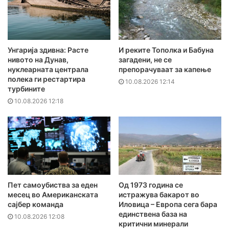
Унгарија здивна: Расте
И реките Тополка и Бабуна
нивото на Дунав,
загадени, не се
нуклеарната централа
препорачуваат за капење
полека ги рестартира
10.08.2026 12:14
турбините
10.08.2026 12:18
Пет самоубиства за еден
Од 1973 година се
месец во Американската
истражува бакарот во
сајбер команда
Иловица – Европа сега бара
единствена база на
10.08.2026 12:08
критични минерали