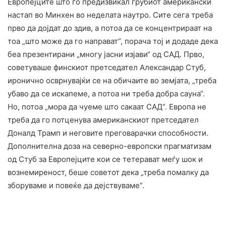
Европејците што го предизвикал грубиот американски
настап во Минхен во неделата наутро. Сите сега треба
прво да дојдат до здив, а потоа да се концентрираат на
тоа „што може да го направат“, порача тој и додаде дека
беа презентирани „многу јасни изјави“ од САД. Прво,
советуваше финскиот претседател Александар Стуб,
иронично осврнувајќи се на обичаите во земјата, „треба
убаво да се искапеме, а потоа ни треба добра сауна“.
Но, потоа „мора да чуеме што сакаат САД“. Европа не
треба да го потценува американскиот претседател
Доналд Трамп и неговите преговарачки способности.
Дополнителна доза на северно-европски прагматизам
од Стуб за Европејците кои се тетерават меѓу шок и
вознемиреност, беше советот дека „треба помалку да
зборуваме и повеќе да дејствуваме“.