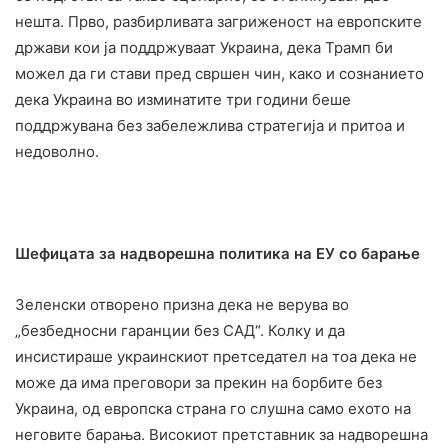
нешта. Прво, разбирливата загриженост на европските
држави кои ја поддржуваат Украина, дека Трамп би
можел да ги стави пред свршен чин, како и сознанието
дека Украина во изминатите три години беше
поддржувана без забележлива стратегија и притоа и
недоволно.
Шефицата за надворешна политика на ЕУ со барање
Зеленски отворено призна дека не верува во
„безбедносни гаранции без САД“. Колку и да
инсистираше украинскиот претседател на тоа дека не
може да има преговори за прекин на борбите без
Украина, од европска страна го слушна само ехото на
неговите барања. Високиот претставник за надворешна