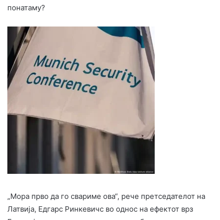
понатаму?
„Мора прво да го свариме ова“, рече претседателот на
Латвија, Едгарс Ринкевичс во однос на ефектот врз