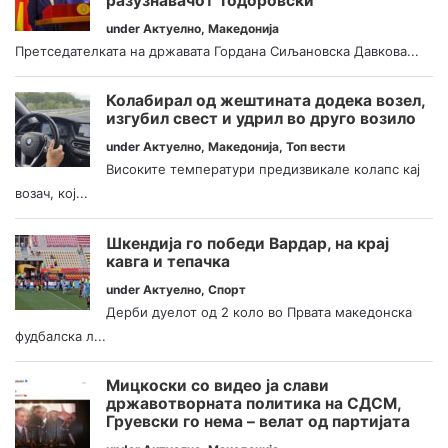
разузнавачот Тодоровски
under
Актуелно
,
Македонија
Претседателката на државата Гордана Сиљановска Давкова...
Колабирал од жештината додека возел,
изгубил свест и удрил во друго возило
under
Актуелно
,
Македонија
,
Топ вести
Високите температури предизвикале колапс кај
возач, кој...
Шкендија го победи Вардар, на крај
кавга и тепачка
under
Актуелно
,
Спорт
Дерби дуелот од 2 коло во Првата македонска
фудбалска л...
Мицкоски со видео ја слави
државотворната политика на СДСМ,
Груевски го нема – велат од партијата