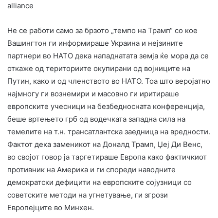
alliance
Не се работи само за брзото „темпо на Трамп“ со кое
Вашингтон ги информираше Украина и нејзините
партнери во НАТО дека нападнатата земја ќе мора да се
откаже од териториите окупирани од војниците на
Путин, како и од членството во НАТО. Тоа што веројатно
најмногу ги вознемири и масовно ги иритираше
европските учесници на безбедносната конференција,
беше вртењето грб од водечката западна сила на
темелите на т.н. трансатлантска заедница на вредности.
Фактот дека заменикот на Доналд Трамп, Џеј Ди Венс,
во својот говор ја таргетираше Европа како фактичкиот
противник на Америка и ги спореди наводните
демократски дефицити на европските сојузници со
советските методи на угнетување, ги згрози
Европејците во Минхен.