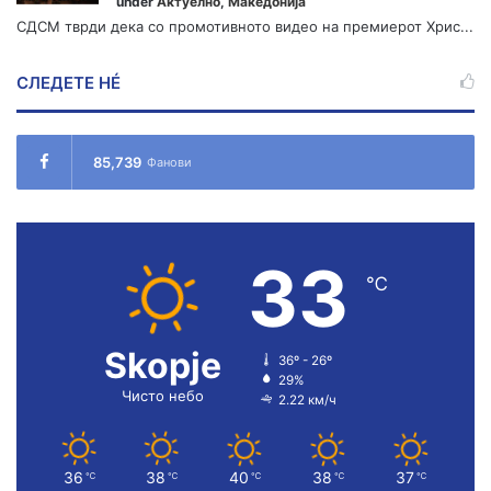
under
Актуелно
,
Македонија
СДСМ тврди дека со промотивното видео на премиерот Хрис...
СЛЕДЕТЕ НÉ
85,739
Фанови
33
℃
Skopje
36º - 26º
29%
Чисто небо
2.22 км/ч
36
38
40
38
37
℃
℃
℃
℃
℃