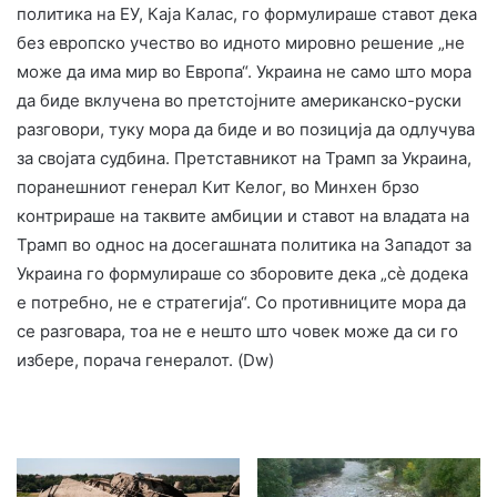
политика на ЕУ, Каја Калас, го формулираше ставот дека
без европско учество во идното мировно решение „не
може да има мир во Европа“. Украина не само што мора
да биде вклучена во претстојните американско-руски
разговори, туку мора да биде и во позиција да одлучува
за својата судбина. Претставникот на Трамп за Украина,
поранешниот генерал Кит Келог, во Минхен брзо
контрираше на таквите амбиции и ставот на владата на
Трамп во однос на досегашната политика на Западот за
Украина го формулираше со зборовите дека „сѐ додека
е потребно, не е стратегија“. Со противниците мора да
се разговара, тоа не е нешто што човек може да си го
избере, порача генералот. (Dw)