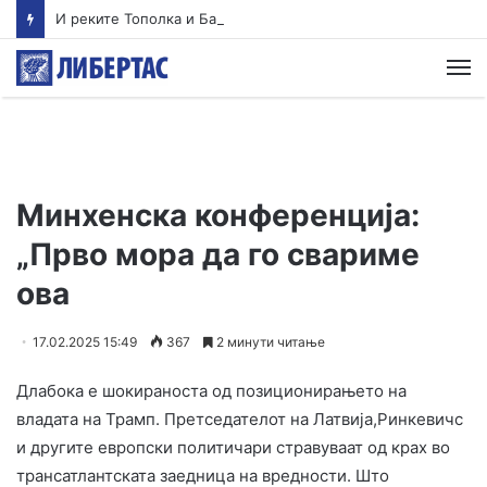
И реките Тополка и Бабуна загадени, не се препорачуваат за капење
М
Минхенска конференција:
„Прво мора да го свариме
ова
17.02.2025 15:49
367
2 минути читање
Длабока е шокираноста од позиционирањето на
владата на Трамп. Претседателот на Латвија,Ринкевичс
и другите европски политичари стравуваат од крах во
трансатлантската заедница на вредности. Што