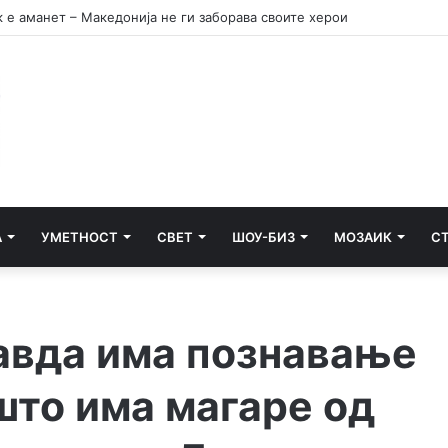
уби ја „купува“ слободата со тајните на ДУИ?
А
УМЕТНОСТ
СВЕТ
ШОУ-БИЗ
МОЗАИК
С
авда има познавање
што има магаре од