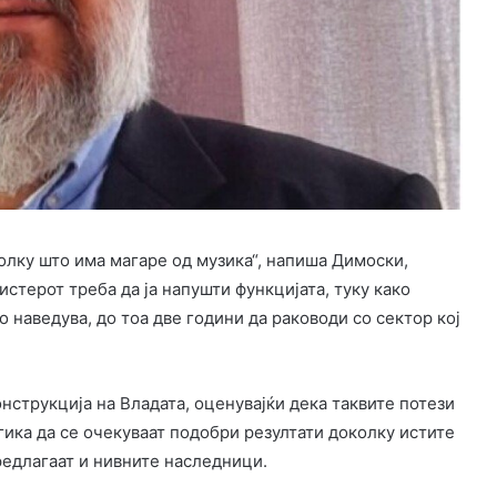
олку што има магаре од музика“, напиша Димоски,
стерот треба да ја напушти функцијата, туку како
 наведува, до тоа две години да раководи со сектор кој
онструкција на Владата, оценувајќи дека таквите потези
гика да се очекуваат подобри резултати доколку истите
едлагаат и нивните наследници.