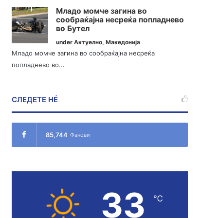
Младо момче загина во
сообраќајна несреќа попладнево
во Бутел
under
Актуелно
,
Македонија
Младо момче загина во сообраќајна несреќа
попладнево во...
СЛЕДЕТЕ НÉ
85,744
Фанови
33
℃