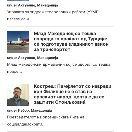
under
Актуелно
,
Македонија
Управата за хидрометеоролошки работи (УХМР)
излезе со н...
Млад Македонец со тешка
повреда го враќаат од Турција:
се подготвува владиниот авион
за транспортот
under
Актуелно
,
Македонија
Млад македонски државјанин кој се здобил со тешка
повре...
Костреш: Памфлетот со навреди
кон Филипче не е став на
српскиот народ, целта е да се
заштити Стоиљковиќ
under
Избор
,
Македонија
Претседателот на опозициската Лига на
социјалдемократи...