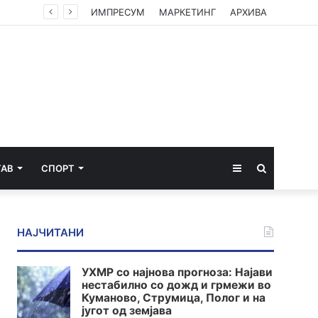
ИМПРЕСУМ
МАРКЕТИНГ
АРХИВА
Sidebar
Пребарај
ТАВ
СПОРТ
за
НАЈЧИТАНИ
УХМР со најнова прогноза: Најави
нестабилно со дожд и грмежи во
Куманово, Струмица, Полог и на
југот од земјава