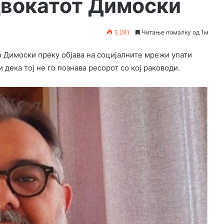
двокатот Димоски
3,281
Читање помалку од 1м
о Димоски преку објава на социјалните мрежи упати
 дека тој не го познава ресорот со кој раководи.