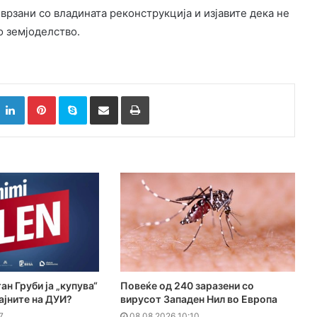
рзани со владината реконструкција и изјавите дека не
о земјоделство.
k
witter
LinkedIn
Pinterest
Skype
Сподели преку Е-маил
Испринтај
ан Груби ја „купува“
Повеќе од 240 заразени со
ајните на ДУИ?
вирусот Западен Нил во Европа
7
08.08.2026 10:10