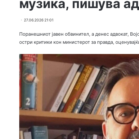
музика, пишува а
27.06.2026 21:01
Поранешниот јавен обвинител, а денес адвокат, Вој
остри критики кон министерот за правда, оценувајќи