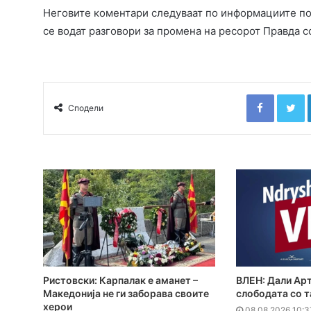
Неговите коментари следуваат по информациите пов
се водат разговори за промена на ресорот Правда с
Faceboo
T
Сподели
Ристовски: Карпалак е аманет –
ВЛЕН: Дали Арт
Македонија не ги заборава своите
слободата со т
херои
08.08.2026 10:3