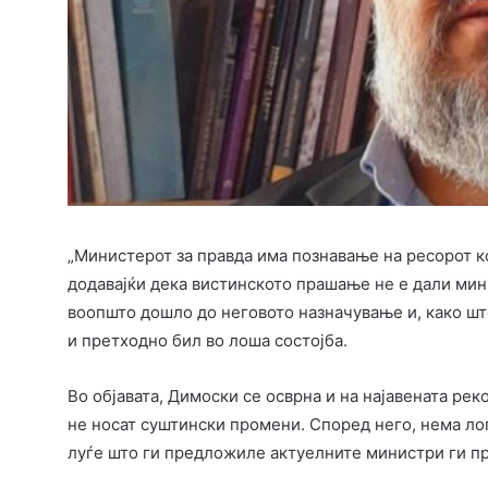
„Министерот за правда има познавање на ресорот к
додавајќи дека вистинското прашање не е дали мини
воопшто дошло до неговото назначување и, како што
и претходно бил во лоша состојба.
Во објавата, Димоски се осврна и на најавената рек
не носат суштински промени. Според него, нема ло
луѓе што ги предложиле актуелните министри ги пр