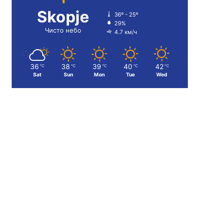
Skopje
36º - 25º
29%
Чисто небо
4.7 км/ч
36
38
39
40
42
℃
℃
℃
℃
℃
Sat
Sun
Mon
Tue
Wed