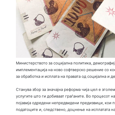
Министерството за социјална политика, демографија
имплементација на ново софтверско решение со ко
за обработка и исплата на правата од социјална и д
Станува збор за значајна реформа чија цел е зголе
услугите што ги добиваат граѓаните. Во процесот н
појавија одредени непредвидени предизвици, кои 
податоците и, следствено, доцнење на исплатата на