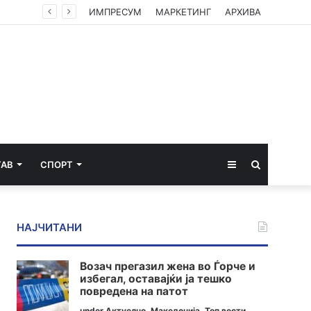
ИМПРЕСУМ
МАРКЕТИНГ
АРХИВА
Sidebar
Пребарај
ТАВ
СПОРТ
за
НАЈЧИТАНИ
Возач прегазил жена во Ѓорче и
избегал, оставајќи ја тешко
повредена на патот
under
Актуелно
,
Македонија
,
Топ вести