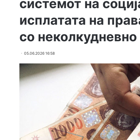
системот на социј
исплатата на прав
со неколкудневно
05.06.2026 16:58