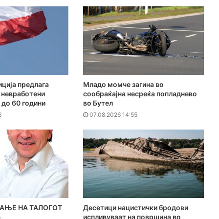
ција предлага
Младо момче загина во
 невработени
сообраќајна несреќа попладнево
 до 60 години
во Бутел
6
07.08.2026 14:55
АЊЕ НА ТАЛОГОТ
Десетици нацистички бродови
испливуваат на површина во