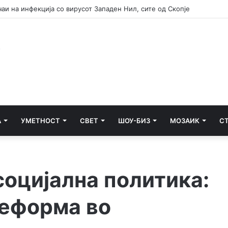
предлага депортација на невработени Украинци од 25 до 60 години
А
УМЕТНОСТ
СВЕТ
ШОУ-БИЗ
МОЗАИК
С
социјална политика:
реформа во