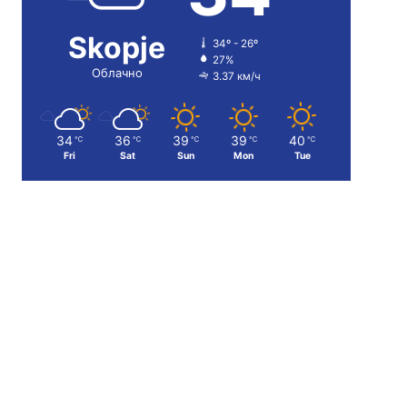
Skopje
34º - 26º
27%
Облачно
3.37 км/ч
34
36
39
39
40
℃
℃
℃
℃
℃
Fri
Sat
Sun
Mon
Tue