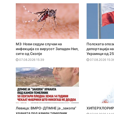
МЗ: Нови седум случаи на
Полската опози
инфекција со вирусот Западен Нил,
депортација на
сите од Скопје
Украинци од 25
07.08.2026 15:39
07.08.2026 15:3
Левица: ВМРО-ДПМНЕ ја „закопа“
ХИПЕРХЛОРИР
храната под камен темелник