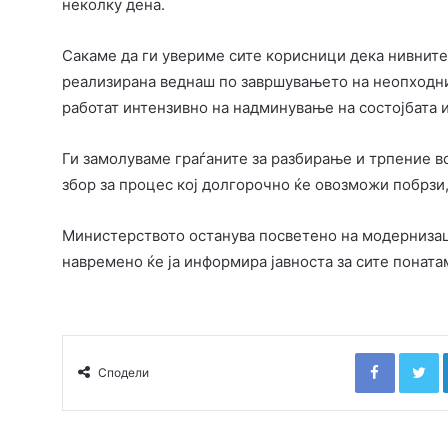
неколку дена.
Сакаме да ги увериме сите корисници дека нивните
реализирана веднаш по завршувањето на неопходн
работат интензивно на надминување на состојбата и
Ги замолуваме граѓаните за разбирање и трпение во
збор за процес кој долгорочно ќе овозможи побрзи
Министерството останува посветено на модернизаци
навремено ќе ја информира јавноста за сите понат
Faceboo
T
Сподели