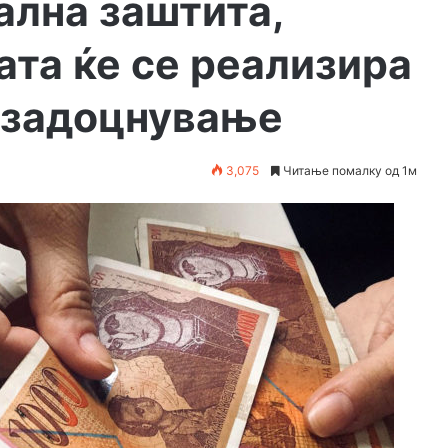
ална заштита,
ата ќе се реализира
 задоцнување
3,075
Читање помалку од 1м