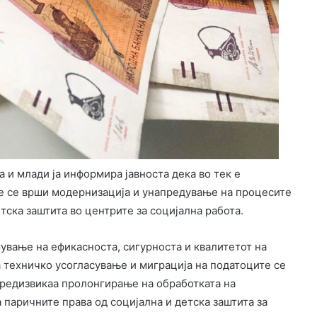
 и млади ја информира јавноста дека во тек е
е се врши модернизација и унапредување на процесите
етска заштита во центрите за социјална работа.
мување на ефикасноста, сигурноста и квалитетот на
а техничко усогласување и миграција на податоците се
предизвикаа пролонгирање на обработката на
 паричните права од социјална и детска заштита за