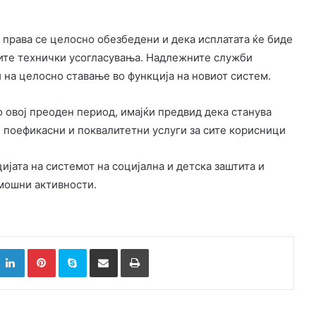
 права се целосно обезбедени и дека исплатата ќе биде
ите технички усогласувања. Надлежните служби
 на целосно ставање во функција на новиот систем.
 овој преоден период, имајќи предвид дека станува
, поефикасни и поквалитетни услуги за сите корисници
јата на системот на социјална и детска заштита и
амошни активности.
k
witter
LinkedIn
Pinterest
Skype
Сподели преку Е-маил
Испринтај