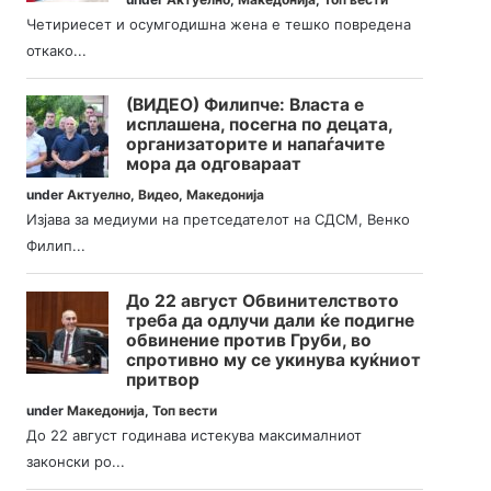
Четириесет и осумгодишна жена е тешко повредена
откако...
(ВИДЕО) Филипче: Власта е
исплашена, посегна по децата,
организаторите и напаѓачите
мора да одговараат
under
Актуелно
,
Видео
,
Македонија
Изјава за медиуми на претседателот на СДСМ, Венко
Филип...
До 22 август Обвинителството
треба да одлучи дали ќе подигне
обвинение против Груби, во
спротивно му се укинува куќниот
притвор
under
Македонија
,
Топ вести
До 22 август годинава истекува максималниот
законски ро...