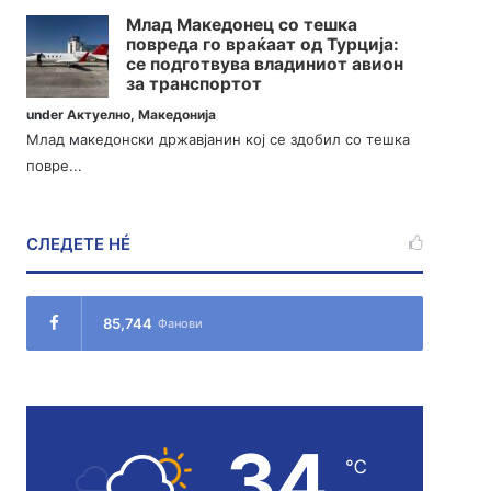
Млад Македонец со тешка
повреда го враќаат од Турција:
се подготвува владиниот авион
за транспортот
under
Актуелно
,
Македонија
Млад македонски државјанин кој се здобил со тешка
повре...
СЛЕДЕТЕ НÉ
85,744
Фанови
34
℃