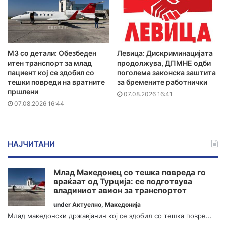
MЗ со детали: Обезбеден
Левица: Дискриминацијата
итен транспорт за млад
продолжува, ДПМНЕ одби
пациент кој се здобил со
поголема законска заштита
тешки повреди на вратните
за бремените работнички
пршлени
07.08.2026 16:41
07.08.2026 16:44
НАЈЧИТАНИ
Млад Македонец со тешка повреда го
враќаат од Турција: се подготвува
владиниот авион за транспортот
under
Актуелно
,
Македонија
Млад македонски државјанин кој се здобил со тешка повре...