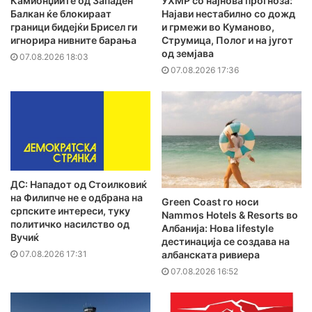
Камионџиите од Западен
УХМР со најнова прогноза:
Балкан ќе блокираат
Најави нестабилно со дожд
граници бидејќи Брисел ги
и грмежи во Куманово,
игнорира нивните барања
Струмица, Полог и на југот
од земјава
07.08.2026 18:03
07.08.2026 17:36
ДС: Нападот од Стоилковиќ
на Филипче не е одбрана на
Green Coast го носи
српските интереси, туку
Nammos Hotels & Resorts во
политичко насилство од
Албанија: Нова lifestyle
Вучиќ
дестинација се создава на
07.08.2026 17:31
албанската ривиера
07.08.2026 16:52