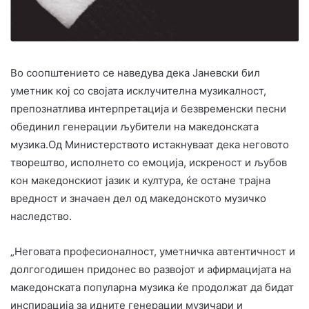
Во соопштението се наведува дека Јаневски бил
уметник кој со својата исклучителна музикалност,
препознатлива интерпретација и безвременски песни
обединил генерации љубители на македонската
музика.Од Министерството истакнуваат дека неговото
творештво, исполнето со емоција, искреност и љубов
кон македонскиот јазик и култура, ќе остане трајна
вредност и значаен дел од македонското музичко
наследство.
„Неговата професионалност, уметничка автентичност и
долгогодишен придонес во развојот и афирмацијата на
македонската популарна музика ќе продолжат да бидат
инспирација за идните генерации музичари и