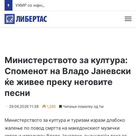
УХМР со најнова прогноза: Најави нестабилно со дожд и грмежи во Куманово, Струмица, Полог и на југот од земјава
М
Министерството за култура:
Споменот на Владо Јаневски
ќе живее преку неговите
песни
29.06.2026 11:38
1,266
Читање помалку од 1м
Министерството за култура и туризам изрази длабоко
жалење по повод смртта на македонскиот музички
автор и изведувач Владо Јаневски, оценувајќи дека со