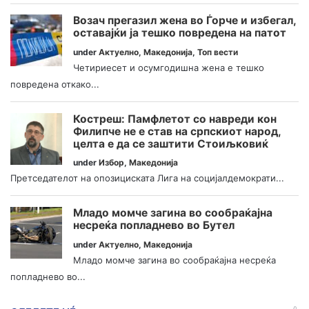
Возач прегазил жена во Ѓорче и избегал,
оставајќи ја тешко повредена на патот
under
Актуелно
,
Македонија
,
Топ вести
Четириесет и осумгодишна жена е тешко
повредена откако...
Костреш: Памфлетот со навреди кон
Филипче не е став на српскиот народ,
целта е да се заштити Стоиљковиќ
under
Избор
,
Македонија
Претседателот на опозициската Лига на социјалдемократи...
Младо момче загина во сообраќајна
несреќа попладнево во Бутел
under
Актуелно
,
Македонија
Младо момче загина во сообраќајна несреќа
попладнево во...