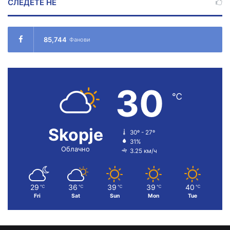
СЛЕДЕТЕ НÉ
85,744
Фанови
30
℃
Skopje
30º - 27º
31%
Облачно
3.25 км/ч
29
36
39
39
40
℃
℃
℃
℃
℃
Fri
Sat
Sun
Mon
Tue