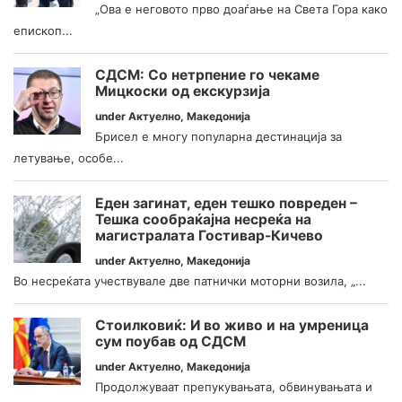
„Ова е неговото прво доаѓање на Света Гора како
епископ...
СДСМ: Со нетрпение го чекаме
Мицкоски од екскурзија
under
Актуелно
,
Македонија
Брисел е многу популарна дестинација за
летување, особе...
Еден загинат, еден тешко повреден –
Тешка сообраќајна несреќа на
магистралата Гостивар-Кичево
under
Актуелно
,
Македонија
Во несреќата учествувале две патнички моторни возила, „...
Стоилковиќ: И во живо и на умреница
сум поубав од СДСМ
under
Актуелно
,
Македонија
Продолжуваат препукувањата, обвинувањата и