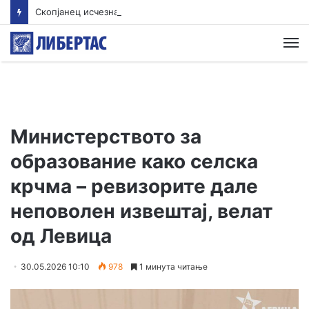
Скопјанец исчезна во Преспанското Езеро – Тигрите трагаат по него
М
Министерството за
образование како селска
крчма – ревизорите дале
неповолен извештај, велат
од Левица
30.05.2026 10:10
978
1 минута читање