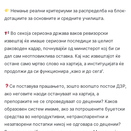
Немање реални критериуми за распределба на блок-
дотациите за основните и средните училишта.
Во секоја сериозна држава ваков ревизорски
извештај ќе имаше сериозни последици за целиот
раководен кадар, почнувајќи од министерот кој би си
дал сам неотповиклива оставка. Кај нас извештајот ќе
остане само мртво слово на хартија, а институцијата ќе
продолжи да си функционира „како и до сега“.
Се поставува прашањето, зошто воопшто постои ДЗР,
ако неговите наоди остануваат на хартија, а
препораките не се спроведуваат со децении? Каков
образовен систем имаме, ако за потрошените буџетски
средства во непродуктивни, нетранспарентни и
незатворени постапки никој не одговара со децении?