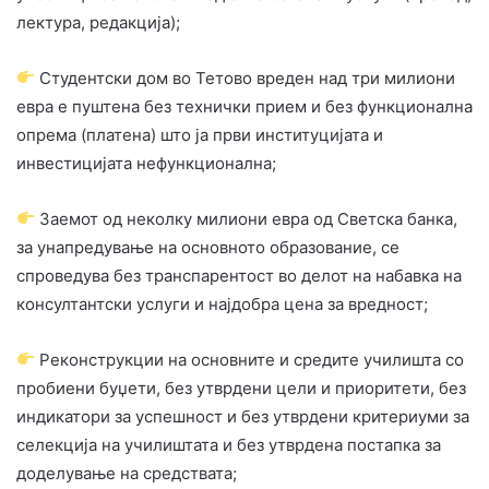
лектура, редакција);
Студентски дом во Тетово вреден над три милиони
евра е пуштена без технички прием и без функционална
опрема (платена) што ја први институцијата и
инвестицијата нефункционална;
Заемот од неколку милиони евра од Светска банка,
за унапредување на основното образование, се
спроведува без транспарентост во делот на набавка на
консултантски услуги и најдобра цена за вредност;
Реконструкции на основните и средите училишта со
пробиени буџети, без утврдени цели и приоритети, без
индикатори за успешност и без утврдени критериуми за
селекција на училиштата и без утврдена постапка за
доделување на средствата;