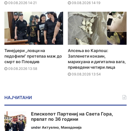
09.08.2026 14:21
09.08.2026 14:19
Тинејџери „ловци на
Апсења во Карпош:
педофили“ претепаа маж до
Запленети кокаин,
смрт во Пловдив
марихуана и дигитална вага,
приведени четири лица
09.08.2026 13:58
09.08.2026 13:54
НАЈЧИТАНИ
Епископот Партениј на Света Гора,
првпат по 36 години
under
Актуелно
,
Македонија