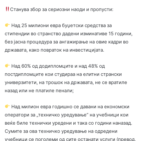
Станува збор за сериозни наоди и пропусти:
Над 25 милиони евра буџетски средства за
стипендии во странство дадени изминативе 15 години,
без јасна процедура за ангажирање на овие кадри во
државата, како повраток на инвестицијата.
Над 60% од додипломците и над 48% од
постдипломците кои студираа на елитни странски
универзитети, на трошок на државата, не се вратиле
назад или не платиле пенали;
Над милион евра годишно се давани на економски
оператори за „техничко уредување“ на учебници кои
веќе биле технички уредени и така со години наназад.
Сумите за ова техничко уредување на одредени
учебници се поголеми од сите останати услуги (превод,