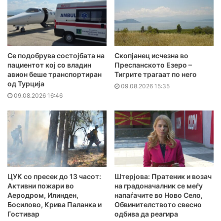
Се подобрува состојбата на
Скопјанец исчезна во
пациентот кој со владин
Преспанското Езеро –
авион беше транспортиран
Тигрите трагаат по него
од Турција
09.08.2026 15:35
09.08.2026 16:46
ЦУК со пресек до 13 часот:
Штерјова: Пратеник и возач
Активни пожари во
на градоначалник се меѓу
Аеродром, Илинден,
напаѓачите во Ново Село,
Босилово, Крива Паланка и
Обвинителството свесно
Гостивар
одбива да реагира