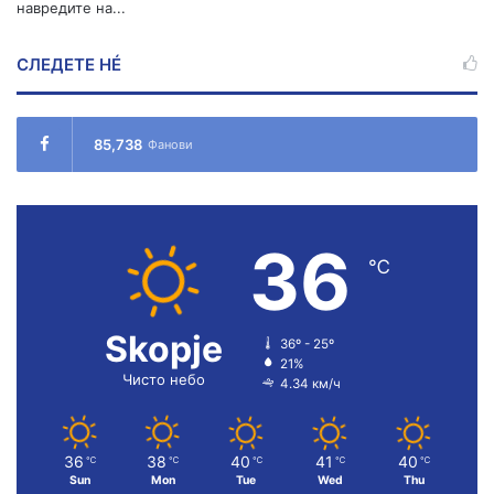
навредите на...
СЛЕДЕТЕ НÉ
85,738
Фанови
36
℃
Skopje
36º - 25º
21%
Чисто небо
4.34 км/ч
36
38
40
41
40
℃
℃
℃
℃
℃
Sun
Mon
Tue
Wed
Thu