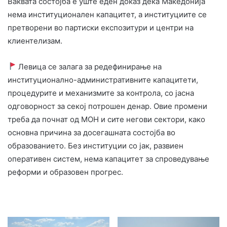
Ваквата состојба е уште еден доказ дека Македонија
нема институционален капацитет, а институциите се
претворени во партиски експозитури и центри на
клиентелизам.
Левица се залага за редефинирање на
институционално-административните капацитети,
процедурите и механизмите за контрола, со јасна
одговорност за секој потрошен денар. Овие промени
треба да почнат од МОН и сите негови сектори, како
основна причина за досегашната состојба во
образованието. Без институции со јак, развиен
оперативен систем, нема капацитет за спроведување
реформи и образовен прогрес.