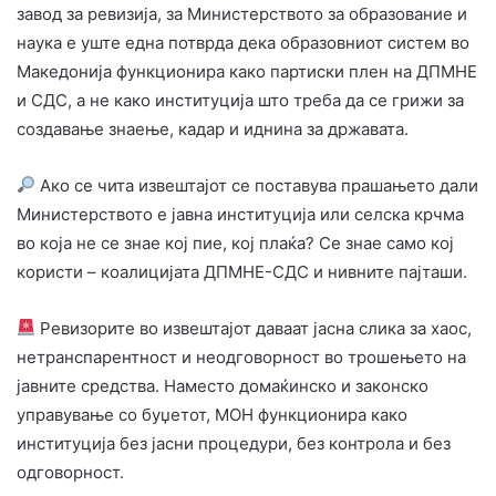
завод за ревизија, за Министерството за образование и
наука е уште еднa потврда дека образовниот систем во
Македонија функционира како партиски плен на ДПМНЕ
и СДС, а не како институција што треба да се грижи за
создавање знаење, кадар и иднина за државата.
Ако се чита извештајот се поставува прашањето дали
Министерството е јавна институција или селска крчма
во која не се знае кој пие, кој плаќа? Се знае само кој
користи – коалицијата ДПМНЕ-СДС и нивните пајташи.
Ревизорите во извештајот даваат јасна слика за хаос,
нетранспарентност и неодговорност во трошењето на
јавните средства. Наместо домаќинско и законско
управување со буџетот, МОН функционира како
институција без јасни процедури, без контрола и без
одговорност.