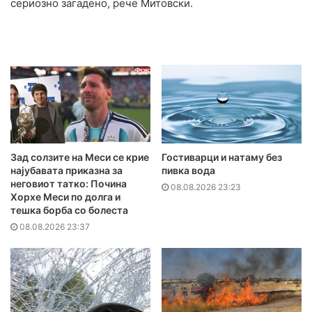
сериозно загадено, рече Митовски.
Зад солзите на Меси се крие
Гостиварци и натаму без
најубавата приказна за
пивка вода
неговиот татко: Почина
08.08.2026 23:23
Хорхе Меси по долга и
тешка борба со болеста
08.08.2026 23:37