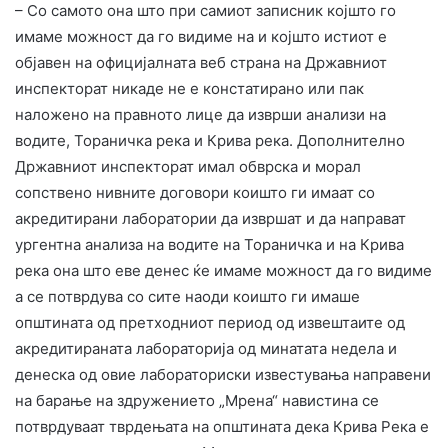
– Со самото она што при самиот записник којшто го
имаме можност да го видиме на и којшто истиот е
објавен на официјалната веб страна на Државниот
инспекторат никаде не е констатирано или пак
наложено на правното лице да изврши анализи на
водите, Тораничка река и Крива река. Дополнително
Државниот инспекторат имал обврска и морал
сопствено нивните договори коишто ги имаат со
акредитирани лаборатории да извршат и да направат
ургентна анализа на водите на Тораничка и на Крива
река она што еве денес ќе имаме можност да го видиме
а се потврдува со сите наоди коишто ги имаше
општината од претходниот период од извештаите од
акредитираната лабораторија од минатата недела и
денеска од овие лабораториски известувања направени
на барање на здружението „Мрена“ навистина се
потврдуваат тврдењата на општината дека Крива Река е