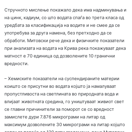
Стручното мислење покажало дека има надминувања и
на цинк, кадиум, со што водата спаѓа во трета класа од
уредбата за класификација на водите и не смее да се
употребува за друга намена, без претходно да се
обработи. Митовски рече дека и физичките показатели
при анализата на водата на Крива река покажуваат дека
матност е 70 единица од дозволените 10 гранични
вредности.
– Хемиските показатели на суспендираните материи
коишто се присутни во водата којшто ја намалуваат
пропустливоста на светлината во природната вода и
влијаат животната средина, го уништуваат живиот свет
се главни причинители за поморот се со вредност
замислете дури 7.876 микрограми на литар од
максимум дозволените 30 микрограми на литар којшто