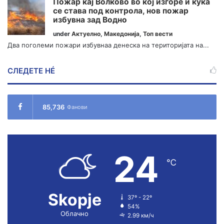
Пожар кај Волково во кој изгоре и куќа
се става под контрола, нов пожар
избувна зад Водно
under
Актуелно
,
Македонија
,
Топ вести
Два поголеми пожари избувнаа денеска на територијата на...
СЛЕДЕТЕ НÉ
85,736
Фанови
24
℃
Skopje
37º - 22º
54%
Облачно
2.99 км/ч