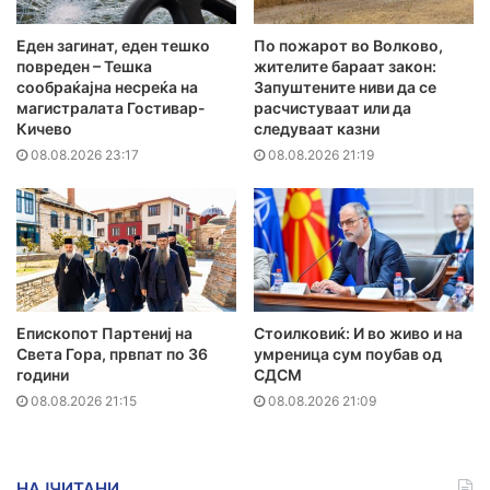
Еден загинат, еден тешко
По пожарот во Волково,
повреден – Тешка
жителите бараат закон:
сообраќајна несреќа на
Запуштените ниви да се
магистралата Гостивар-
расчистуваат или да
Кичево
следуваат казни
08.08.2026 23:17
08.08.2026 21:19
Епископот Партениј на
Стоилковиќ: И во живо и на
Света Гора, првпат по 36
умреница сум поубав од
години
СДСМ
08.08.2026 21:15
08.08.2026 21:09
НАЈЧИТАНИ