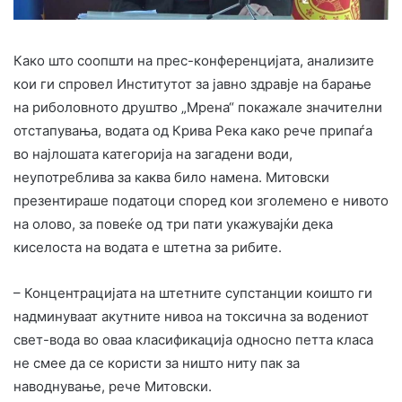
Како што соопшти на прес-конференцијата, анализите
кои ги спровел Институтот за јавно здравје на барање
на риболовното друштво „Мрена“ покажале значителни
отстапувања, водата од Крива Река како рече припаѓа
во најлошата категорија на загадени води,
неупотреблива за каква било намена. Митовски
презентираше податоци според кои зголемено е нивото
на олово, за повеќе од три пати укажувајќи дека
киселоста на водата е штетна за рибите.
– Концентрацијата на штетните супстанции коишто ги
надминуваат акутните нивоа на токсична за водениот
свет-вода во оваа класификација односно петта класа
не смее да се користи за ништо ниту пак за
наводнување, рече Митовски.