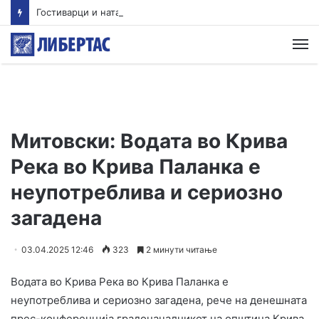
Гостиварци и натаму без пивка вода
М
Митовски: Водата во Крива
Река во Крива Паланка е
неупотреблива и сериозно
загадена
03.04.2025 12:46
323
2 минути читање
Водата во Крива Река во Крива Паланка е
неупотреблива и сериозно загадена, рече на денешната
прес-конференција градоначалникот на општина Крива