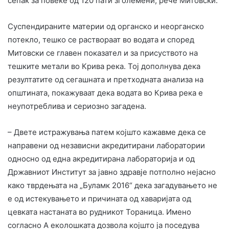
сепак за повеќе од 120 пати зголемени, рече Митовски.
Суспендираните материи од органско и неорганско
потекло, тешко се раствораат во водата и според
Митовски се главен показател и за присуството на
тешките метали во Крива река. Тој дополнува дека
резултатите од сегашната и претходната анализа на
општината, покажуваат дека водата во Крива река е
неупотреблива и сериозно загадена.
– Двете истражувања патем којшто кажавме дека се
направени од независни акредитирани лаборатории
односно од една акредитирана лабораторија и од
Државниот Институт за јавно здравје потполно нејасно
како тврдењата на „Буламк 2016“ дека загадувањето не
е од истекувањето и причината од хаваријата од
цевката настаната во рудникот Тораница. Имено
согласно А еколошката дозвола којшто ја поседува