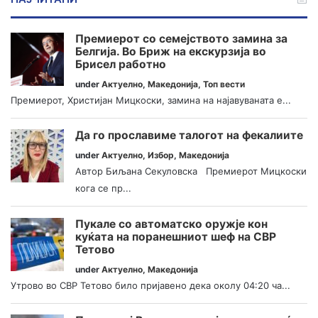
Премиерот со семејството замина за
Белгија. Во Бриж на екскурзија во
Брисел работно
under
Актуелно
,
Македонија
,
Топ вести
Премиерот, Христијан Мицкоски, замина на најавуваната е...
Да го прославиме талогот на фекалиите
under
Актуелно
,
Избор
,
Македонија
Автор Биљана Секуловска Премиерот Мицкоски
кога се пр...
Пукале со автоматско оружје кон
куќата на поранешниот шеф на СВР
Тетово
under
Актуелно
,
Македонија
Утрово во СВР Тетово било пријавено дека околу 04:20 ча...