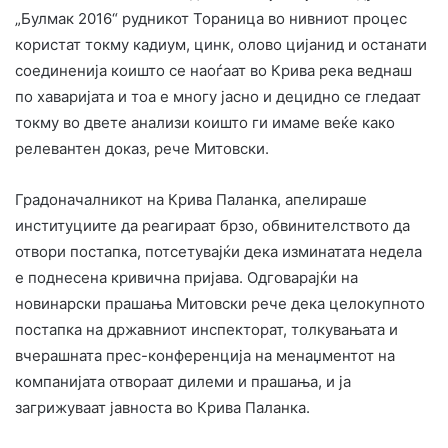
„Булмак 2016“ рудникот Тораница во нивниот процес
користат токму кадиум, цинк, олово цијанид и останати
соединенија коишто се наоѓаат во Крива река веднаш
по хаваријата и тоа е многу јасно и децидно се гледаат
токму во двете анализи коишто ги имаме веќе како
релевантен доказ, рече Митовски.
Градоначалникот на Крива Паланка, апелираше
институциите да реагираат брзо, обвинителството да
отвори постапка, потсетувајќи дека изминатата недела
е поднесена кривична пријава. Одговарајќи на
новинарски прашања Митовски рече дека целокупното
постапка на државниот инспекторат, толкувањата и
вчерашната прес-конференција на менаџментот на
компанијата отвораат дилеми и прашања, и ја
загрижуваат јавноста во Крива Паланка.