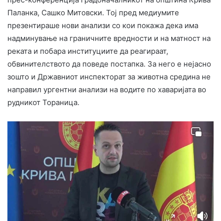
Паланка, Сашко Митовски. Тој пред медиумите
презентираше нови анализи со кои покажа дека има
надминување на граничните вредности и на матност на
реката и побара институциите да реагираат,
обвинителството да поведе постапка. За него е нејасно
зошто и Државниот инспекторат за животна средина не
направил ургентни анализи на водите по хаваријата во
рудникот Тораница.