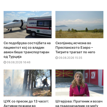
Се подобрува состојбата на
Скопјанец исчезна во
пациентот кој со владин
Преспанското Езеро –
авион беше транспортиран
Тигрите трагаат по него
од Турција
09.08.2026 15:35
09.08.2026 16:46
ЦУК со пресек до 13 часот:
Штерјова: Пратеник и возач
Активни пожари во
на градоначалник се меѓу