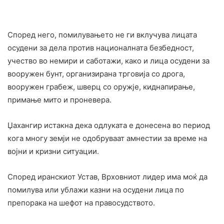
Според него, помилувањето не ги вклучува лицата
осудени за дела против националната безбедност,
учество во немири и саботажи, како и лица осудени за
вооружен бунт, организирана трговија со дрога,
вооружен грабеж, шверц со оружје, киднапирање,
примање мито и проневера.
Џахангир истакна дека одлуката е донесена во период
кога многу земји не одобруваат амнестии за време на
војни и кризни ситуации.
Според иранскиот Устав, Врховниот лидер има моќ да
помилува или ублажи казни на осудени лица по
препорака на шефот на правосудството.