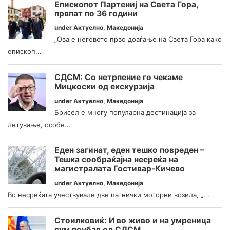
Епископот Партениј на Света Гора,
првпат по 36 години
under
Актуелно
,
Македонија
„Ова е неговото прво доаѓање на Света Гора како
епископ...
СДСМ: Со нетрпение го чекаме
Мицкоски од екскурзија
under
Актуелно
,
Македонија
Брисел е многу популарна дестинација за
летување, особе...
Еден загинат, еден тешко повреден –
Тешка сообраќајна несреќа на
магистралата Гостивар-Кичево
under
Актуелно
,
Македонија
Во несреќата учествувале две патнички моторни возила, „...
Стоилковиќ: И во живо и на умреница
сум поубав од СДСМ