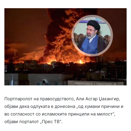
Портпаролот на правосудството, Али Асгар Џахангир,
објави дека одлуката е донесена „од хумани причини и
во согласност со исламските принципи на милост“,
објави порталот „Прес ТВ“.