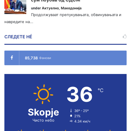
under
Актуелно
,
Македонија
Продолжуваат препукувањата, обвинувањата и
навредите на...
СЛЕДЕТЕ НÉ
85,738
Фанови
36
℃
Skopje
36º - 25º
21%
Чисто небо
4.34 км/ч