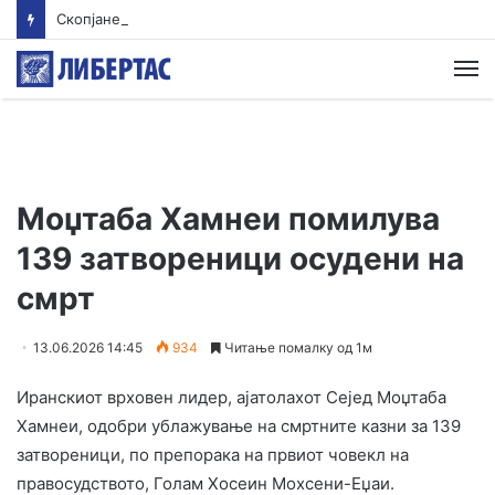
Скопјанец исчезна во Преспанското Езеро – Тигрите трагаат по него
М
Моџтаба Хамнеи помилува
139 затвореници осудени на
смрт
13.06.2026 14:45
934
Читање помалку од 1м
Иранскиот врховен лидер, ајатолахот Сејед Моџтаба
Хамнеи, одобри ублажување на смртните казни за 139
затвореници, по препорака на првиот човекл на
правосудството, Голам Хосеин Мохсени-Еџаи.