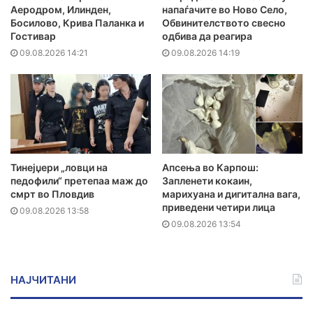
Аеродром, Илинден,
напаѓачите во Ново Село,
Босилово, Крива Паланка и
Обвинителството свесно
Гостивар
одбива да реагира
09.08.2026 14:21
09.08.2026 14:19
Тинејџери „ловци на
Апсења во Карпош:
педофили“ претепаа маж до
Запленети кокаин,
смрт во Пловдив
марихуана и дигитална вага,
приведени четири лица
09.08.2026 13:58
09.08.2026 13:54
НАЈЧИТАНИ