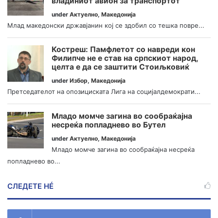
владиниот авион за транспортот
under
Актуелно
,
Македонија
Млад македонски државјанин кој се здобил со тешка повре...
Костреш: Памфлетот со навреди кон
Филипче не е став на српскиот народ,
целта е да се заштити Стоиљковиќ
under
Избор
,
Македонија
Претседателот на опозициската Лига на социјалдемократи...
Младо момче загина во сообраќајна
несреќа попладнево во Бутел
under
Актуелно
,
Македонија
Младо момче загина во сообраќајна несреќа
попладнево во...
СЛЕДЕТЕ НÉ