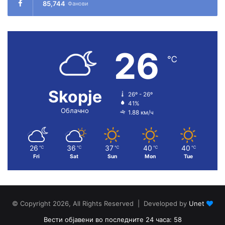
85,744
Фанови
26
℃
Skopje
26º - 26º
41%
Облачно
1.88 км/ч
26
36
37
40
40
℃
℃
℃
℃
℃
Fri
Sat
Sun
Mon
Tue
© Copyright 2026, All Rights Reserved | Developed by
Unet
Вести објавени во последните 24 часа: 58