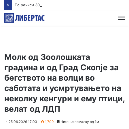
По речиси 30 години почнува судењето за убиството на Тупак Шакур
М
Молк од Зоолошката
градина и од Град Скопје за
бегството на волци во
саботата и усмртувањето на
неколку кенгури и ему птици,
велат од ЛДП
25.06.2026 17:03
1,709
Читање помалку од 1м