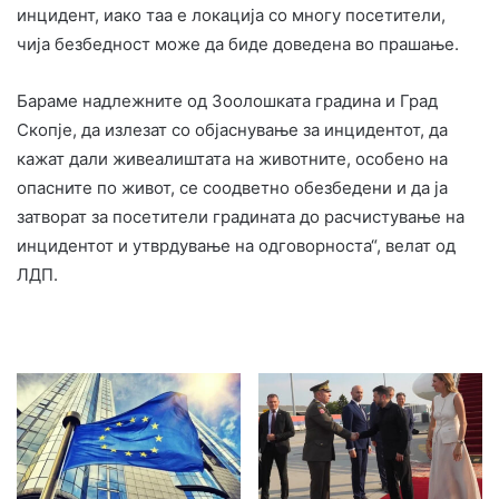
инцидент, иако таа е локација со многу посетители,
чија безбедност може да биде доведена во прашање.
Бараме надлежните од Зоолошката градина и Град
Скопје, да излезат со објаснување за инцидентот, да
кажат дали живеалиштата на животните, особено на
опасните по живот, се соодветно обезбедени и да ја
затворат за посетители градината до расчистување на
инцидентот и утврдување на одговорноста“, велат од
ЛДП.