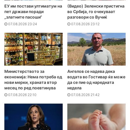
ЕУ им постави ултиматум на
(Видео) Зеленски пристигна
пет држави поради
во Србија, го очекуваат
„златните пасоши“
разговори со Вучиќ
07.08.2026 23:24
07.08.2026 23:12
Министерството за
Ангелов се надева дека
економија: Нема потреба од
водата во Гостивар ќе може
нови мерки, храната втор
да се пие од наредната
месец по ред поевтинува
недела
07.08.2026 22:10
07.08.2026 21:42