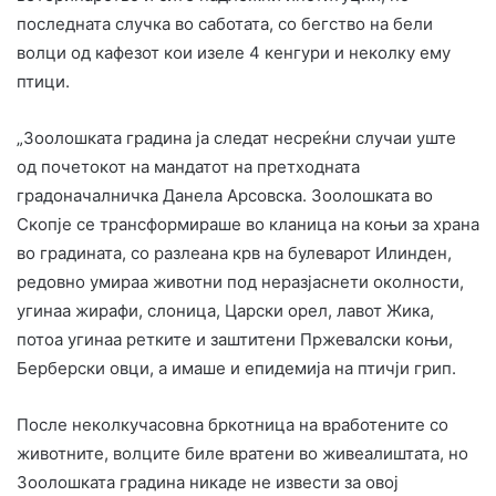
последната случка во саботата, со бегство на бели
волци од кафезот кои изеле 4 кенгури и неколку ему
птици.
„Зоолошката градина ја следат несреќни случаи уште
од почетокот на мандатот на претходната
градоначалничка Данела Арсовска. Зоолошката во
Скопје се трансформираше во кланица на коњи за храна
во градината, со разлеана крв на булеварот Илинден,
редовно умираа животни под неразјаснети околности,
угинаа жирафи, слоница, Царски орел, лавот Жика,
потоа угинаа ретките и заштитени Пржевалски коњи,
Берберски овци, а имаше и епидемија на птичји грип.
После неколкучасовна бркотница на вработените со
животните, волците биле вратени во живеалиштата, но
Зоолошката градина никаде не извести за овој