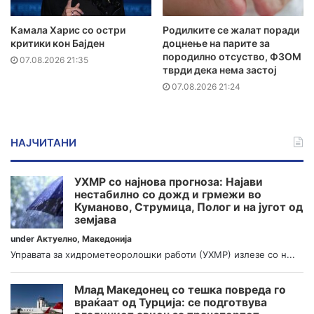
Камала Харис со остри
Родилките се жалат поради
критики кон Бајден
доцнење на парите за
породилно отсуство, ФЗОМ
07.08.2026 21:35
тврди дека нема застој
07.08.2026 21:24
НАЈЧИТАНИ
УХМР со најнова прогноза: Најави
нестабилно со дожд и грмежи во
Куманово, Струмица, Полог и на југот од
земјава
under
Актуелно
,
Македонија
Управата за хидрометеоролошки работи (УХМР) излезе со н...
Млад Македонец со тешка повреда го
враќаат од Турција: се подготвува