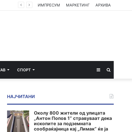
Американски суд ѝ наложи на „Мета“ да плати 567 милиони долари за штети нанесени на младите
ИМПРЕСУМ
МАРКЕТИНГ
АРХИВА
Sidebar
Пребарај
ТАВ
СПОРТ
за
НАЈЧИТАНИ
Околу 800 жители од улицата
„Антон Попов 1“ стравуваат дека
ископите за подземната
сообраќајница кај „Лимак“ ќе ја