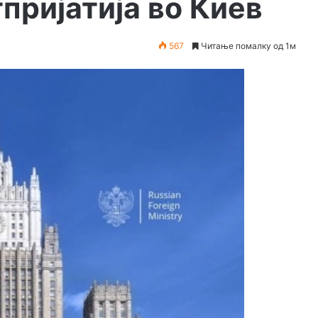
пријатија во Киев
567
Читање помалку од 1м