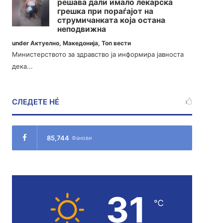
решава дали имало лекарска
грешка при пораѓајот на
струмичанката која остана
неподвижна
under
Актуелно
,
Македонија
,
Топ вести
Министерството за здравство ја информира јавноста
дека...
СЛЕДЕТЕ НÉ
85,744
Фанови
31
℃