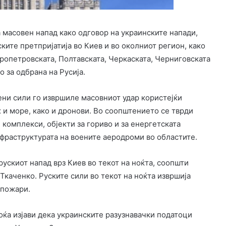
 масовен напад како одговор на украинските напади,
ките претпријатија во Киев и во околниот регион, како
опетровската, Полтавската, Черкаската, Черниговската
 за одбрана на Русија.
ни сили го извршиле масовниот удар користејќи
 и море, како и дронови. Во соопштението се тврди
комплекси, објекти за гориво и за енергетската
инфраструктурата на воените аеродроми во областите.
рускиот напад врз Киев во текот на ноќта, соопшти
Ткаченко. Руските сили во текот на ноќта извршија
 пожари.
ќа изјави дека украинските разузнавачки податоци