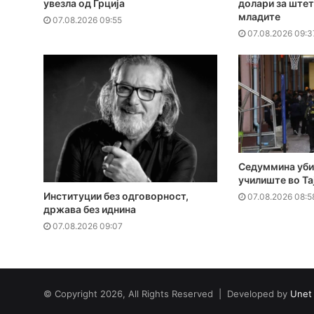
увезла од Грција
долари за штет
младите
07.08.2026 09:55
07.08.2026 09:3
Седуммина уби
училиште во Та
Институции без одговорност,
07.08.2026 08:5
држава без иднина
07.08.2026 09:07
© Copyright 2026, All Rights Reserved | Developed by
Unet