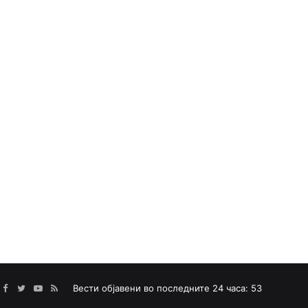
Facebook
Twitter
YouTube
RSS
Вести објавени во последните 24 часа: 53