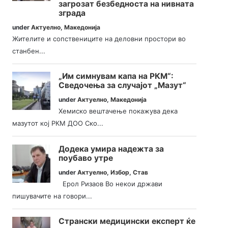
загрозат безбедноста на нивната
зграда
under
Актуелно
,
Македонија
Жителите и сопствениците на деловни простори во
станбен...
„Им симнувам капа на РКМ“:
Сведочења за случајот „Мазут“
under
Актуелно
,
Македонија
Хемиско вештачење покажува дека
мазутот кој РКМ ДОО Ско...
Додека умира надежта за
поубаво утре
under
Актуелно
,
Избор
,
Став
Ерол Ризаов Во некои држави
пишувачите на говори...
Странски медицински експерт ќе