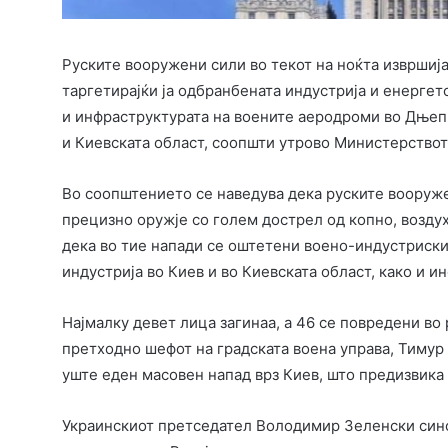
Руските вооружени сили во текот на ноќта извршија
таргетирајќи ја одбранбената индустрија и енергетс
и инфраструктурата на воените аеродроми во Дњепр
и Киевската област, соопшти утрово Министерството
Во соопштението се наведува дека руските вооруже
прецизно оружје со голем дострел од копно, воздух
дека во тие напади се оштетени воено-индустриски 
индустрија во Киев и во Киевската област, како и 
Најмалку девет лица загинаа, а 46 се повредени во 
претходно шефот на градската воена управа, Тимур 
уште еден масовен напад врз Киев, што предизвика
Украинскиот претседател Володимир Зеленски сино