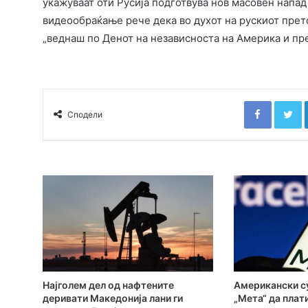
укажуваат оти Русија подготвува нов масовен напад
видеообраќање рече дека во духот на рускиот прет
„веднаш по Денот на независноста на Америка и пре
Faceboo
T
Сподели
Најголем дел од нафтените
Американски су
деривати Македонија лани ги
„Мета“ да плат