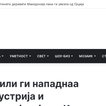
А
УМЕТНОСТ
СВЕТ
ШОУ-БИЗ
МОЗАИК
С
или ги нападнаа
устрија и