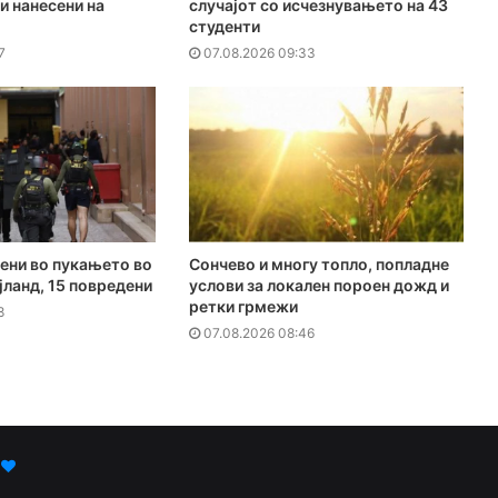
и нанесени на
случајот со исчезнувањето на 43
студенти
7
07.08.2026 09:33
ени во пукањето во
Сончево и многу топло, попладне
јланд, 15 повредени
услови за локален пороен дожд и
ретки грмежи
8
07.08.2026 08:46