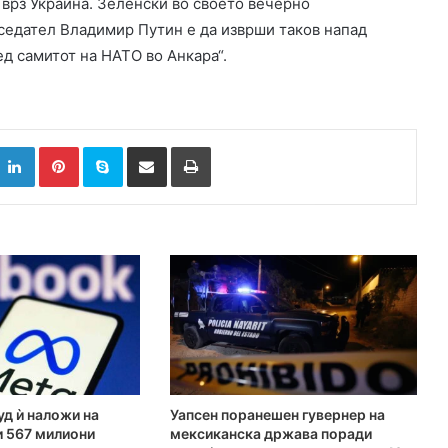
 врз Украина. Зеленски во своето вечерно
седател Владимир Путин е да изврши таков напад
д самитот на НАТО во Анкара“.
k
witter
LinkedIn
Pinterest
Skype
Сподели преку Е-маил
Испринтај
д ѝ наложи на
Уапсен поранешен гувернер на
и 567 милиони
мексиканска држава поради