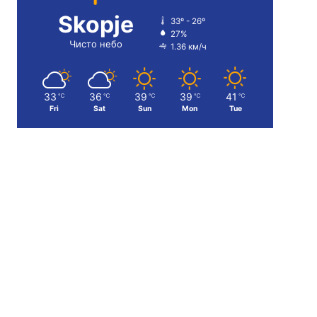
Skopje
33º - 26º
27%
Чисто небо
1.36 км/ч
33
36
39
39
41
℃
℃
℃
℃
℃
Fri
Sat
Sun
Mon
Tue