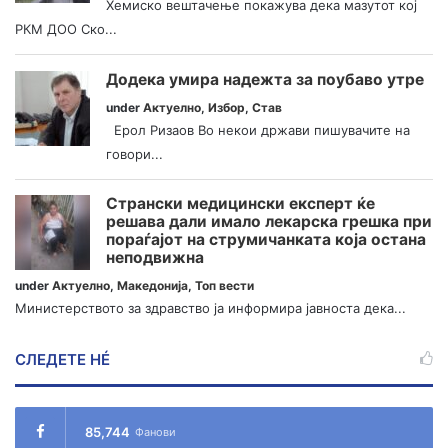
Хемиско вештачење покажува дека мазутот кој
РКМ ДОО Ско...
Додека умира надежта за поубаво утре
under
Актуелно
,
Избор
,
Став
Ерол Ризаов Во некои држави пишувачите на
говори...
Странски медицински експерт ќе
решава дали имало лекарска грешка при
пораѓајот на струмичанката која остана
неподвижна
under
Актуелно
,
Македонија
,
Топ вести
Министерството за здравство ја информира јавноста дека...
СЛЕДЕТЕ НÉ
85,744
Фанови