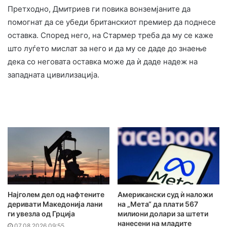
Претходно, Дмитриев ги повика вонземјаните да
помогнат да се убеди британскиот премиер да поднесе
оставка. Според него, на Стармер треба да му се каже
што луѓето мислат за него и да му се даде до знаење
дека со неговата оставка може да ѝ даде надеж на
западната цивилизација.
Најголем дел од нафтените
Американски суд ѝ наложи
деривати Македонија лани
на „Мета“ да плати 567
ги увезла од Грција
милиони долари за штети
нанесени на младите
07.08.2026 09:55