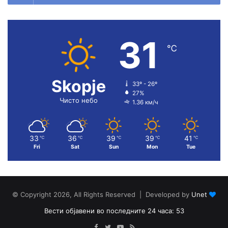
31
℃
Skopje
33º - 26º
27%
Чисто небо
1.36 км/ч
33
36
39
39
41
℃
℃
℃
℃
℃
Fri
Sat
Sun
Mon
Tue
© Copyright 2026, All Rights Reserved | Developed by
Unet
Вести објавени во последните 24 часа: 53
Facebook
Twitter
YouTube
RSS