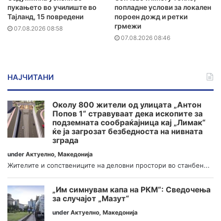
пукањето во училиште во
попладне услови за локален
Тајланд, 15 повредени
пороен дожд и ретки
грмежи
07.08.2026 08:58
07.08.2026 08:46
НАЈЧИТАНИ
Околу 800 жители од улицата „Антон
Попов 1“ стравуваат дека ископите за
подземната сообраќајница кај „Лимак“
ќе ја загрозат безбедноста на нивната
зграда
under
Актуелно
,
Македонија
Жителите и сопствениците на деловни простори во станбен...
„Им симнувам капа на РКМ“: Сведочења
за случајот „Мазут“
under
Актуелно
,
Македонија