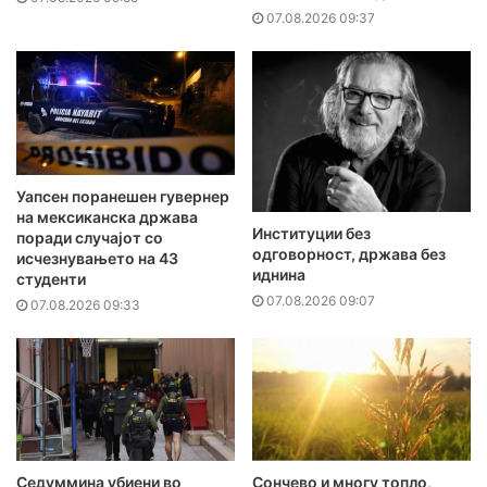
07.08.2026 09:37
Уапсен поранешен гувернер
на мексиканска држава
Институции без
поради случајот со
одговорност, држава без
исчезнувањето на 43
иднина
студенти
07.08.2026 09:07
07.08.2026 09:33
Седуммина убиени во
Сончево и многу топло,