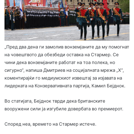
„Пред два дена ги замолив вонземјаните да му помогнат
на човештвото да обезбеди оставка на Стармер. Се
чини дека вонземјаните работат на тоа полека, но
сигурно“, напиша Дмитриев на социјалната мрежа „X“,
коментирајќи го медиумскиот извештај за изјавата на
лидерката на Конзервативната партија, Камил Бејднок.
Во статијата, Бејднок тврди дека британските
вооружени сили ја изгубиле довербата во премиерот.
Според неа, времето на Стармер истече.