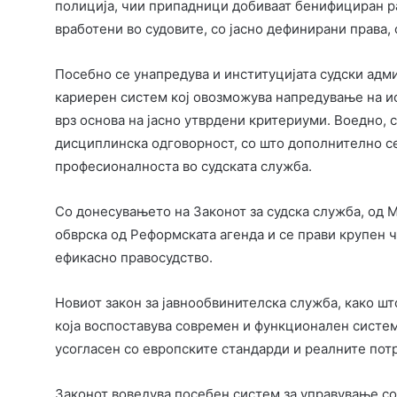
полиција, чии припадници добиваат бенифициран ра
вработени во судовите, со јасно дефинирани права,
Посебно се унапредува и институцијата судски адм
кариерен систем кој овозможува напредување на ис
врз основа на јасно утврдени критериуми. Воедно, 
дисциплинска одговорност, со што дополнително се 
професионалноста во судската служба.
Со донесувањето на Законот за судска служба, од М
обврска од Реформската агенда и се прави крупен 
ефикасно правосудство.
Новиот закон за јавнообвинителска служба, како ш
која воспоставува современ и функционален систем
усогласен со европските стандарди и реалните потр
Законот воведува посебен систем за управување со