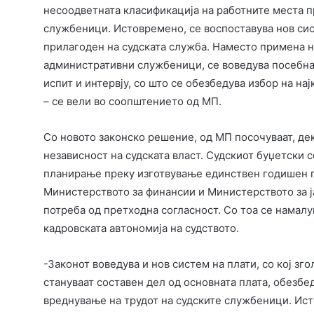
несоодветната класификација на работните места 
службеници. Истовремено, се воспоставува нов си
прилагоден на судската служба. Наместо примена 
административни службеници, се воведува посебна 
испит и интервју, со што се обезбедува избор на на
– се вели во соопштението од МП.
Со новото законско решение, од МП посочуваат, дек
независност на судската власт. Судскиот буџетски 
планирање преку изготвување единствен годишен пл
Министерството за финансии и Министерството за ј
потреба од претходна согласност. Со тоа се намалу
кадровската автономија на судството.
-Законот воведува и нов систем на плати, со кој з
стануваат составен дел од основната плата, обезбе
вреднување на трудот на судските службеници. Ист