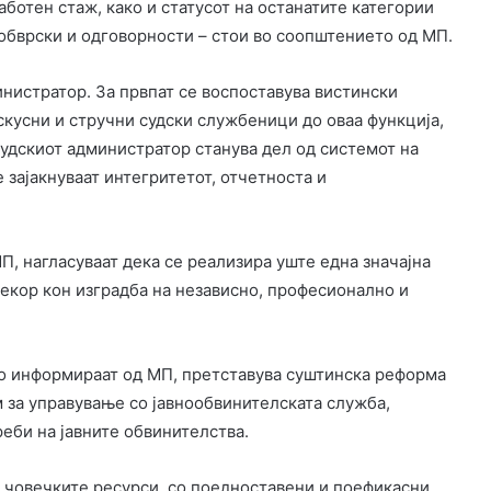
ботен стаж, како и статусот на останатите категории
 обврски и одговорности – стои во соопштението од МП.
инистратор. За првпат се воспоставува вистински
кусни и стручни судски службеници до оваа функција,
судскиот администратор станува дел од системот на
зајакнуваат интегритетот, отчетноста и
П, нагласуваат дека се реализира уште една значајна
чекор кон изградба на независно, професионално и
то информираат од МП, претставува суштинска реформа
 за управување со јавнообвинителската служба,
еби на јавните обвинителства.
 човечките ресурси, со поедноставени и поефикасни