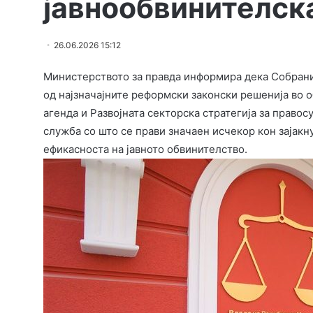
јавнообвинителск
26.06.2026 15:12
Министерството за правда информира дека Собрание
од најзначајните реформски законски решенија во 
агенда и Развојната секторска стратегија за правос
служба со што се прави значаен исчекор кон зајак
ефикасноста на јавното обвинителство.