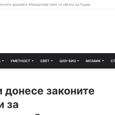
А
УМЕТНОСТ
СВЕТ
ШОУ-БИЗ
МОЗАИК
С
и донесе законите
и за