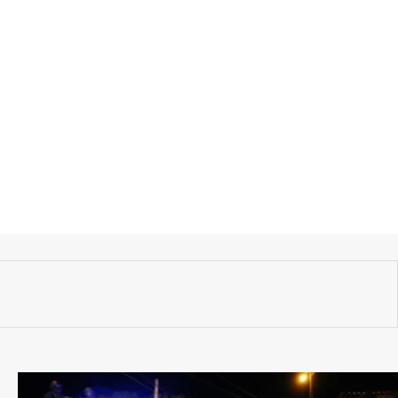
интај