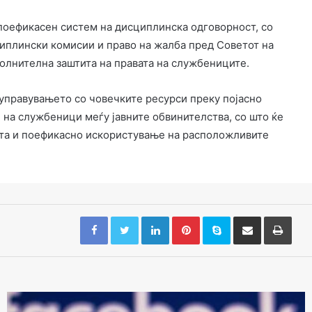
поефикасен систем на дисциплинска одговорност, со
плински комисии и право на жалба пред Советот на
полнителна заштита на правата на службениците.
управувањето со човечките ресурси преку појасно
на службеници меѓу јавните обвинителства, со што ќе
та и поефикасно искористување на расположливите
Facebook
Twitter
LinkedIn
Pinterest
Skype
Сподели преку Е-маил
Испр