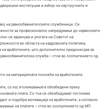
адворешни институции и избор на најстручните и
вој на јавнообвинителските службеници. Се
можности за професионално напредување до највисоките
лно се зајакнува и улогата на Советот на
длежности во областа на кадровската политика,
а на вработените, што дополнително придонесува за
 јавнообвинителска служба – стои во соопштението од
ето на материјалната положба на вработените.
ите, со кој зголемувањата обезбедени преку
сновната плата. Со тоа се обезбедуваат поголема
удот и подобра мотивација на вработените, а согласно
мување на платите – стои во соопштението од МП.