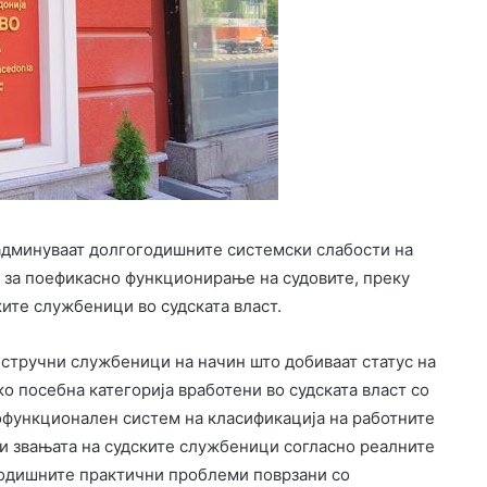
надминуваат долгогодишните системски слабости на
и за поефикасно функционирање на судовите, преку
ите службеници во судската власт.
 стручни службеници на начин што добиваат статус на
 посебна категорија вработени во судската власт со
офункционален систем на класификација на работните
 и звањата на судските службеници согласно реалните
огодишните практични проблеми поврзани со