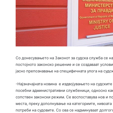
Со донесувањето на Законот за судска служба се 
постојното законско решение и се создаваат услов
јасно препознавање на специфичната улога на судск
-Најзначајната новина е издвојувањето на судските
посебни административни службеници, односно како
сопствен законски режим. Се воспоставува нов и п
места, преку дополнување на категориите, нивоата
потреби на судовите. Со ова се надминуваат долг