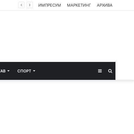
Американски суд ѝ наложи на „Мета“ да плати 567 милиони долари за штети нанесени на младите
ИМПРЕСУМ
МАРКЕТИНГ
АРХИВА
Sidebar
Пребарај
ТАВ
СПОРТ
за