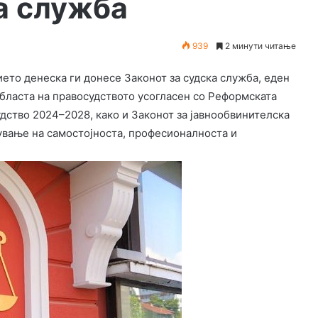
а служба
939
2 минути читање
то денеска ги донесе Законот за судска служба, еден
областа на правосудството усогласен со Реформската
удство 2024–2028, како и Законот за јавнообвинителска
нување на самостојноста, професионалноста и