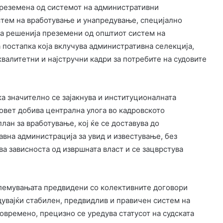
преземена од системот на административни
стем на вработување и унапредување, специјално
на решенија преземени од општиот систем на
постапка која вклучува административна селекција,
јквалитетни и најстручни кадри за потребите на судовите
а значително се зајакнува и институционалната
совет добива централна улога во кадровското
ан за вработување, кој ќе се доставува до
авна администрација за увид и известување, без
ва зависноста од извршната власт и се зацврстува
големувањата предвидени со колективните договори
дувајќи стабилен, предвидлив и правичен систем на
овремено, прецизно се уредува статусот на судската