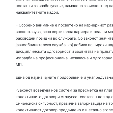
постапки за вработување, намалена зависност од н
најквалитетните кадри.
– Особено внимание е посветено на кариерниот раз
воспоставува јасна вертикална кариера и реални 
раководни позиции во службата. Со законот значите
јавнообвинителска служба, кој добива пошироки на
дисциплинската одговорност и заштитата на прават
изградба на професионална, независна и одговорна
МП.
Една од најзначајните придобивки е и унапредувањ
-Законот воведува нов систем за пресметка на плат
колективните договори стануваат составен дел од о
финансиска сигурност, правична валоризација на тр
колективниот договор предвидено е и етапно зголе