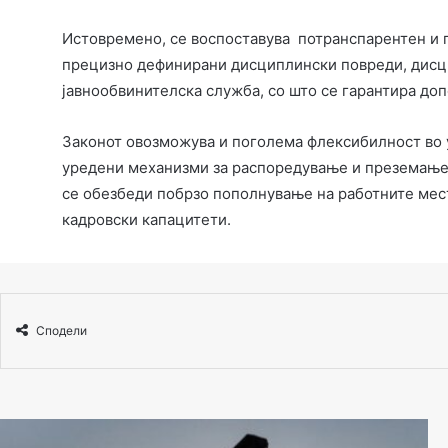
Истовремено, се воспоставува потранспарентен и 
прецизно дефинирани дисциплински повреди, дисци
јавнообвинителска служба, со што се гарантира до
Законот овозможува и поголема флексибилност во 
уредени механизми за распоредување и преземање 
се обезбеди побрзо пополнување на работните мес
кадровски капацитети.
Сподели