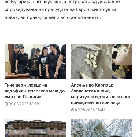
во Бугарија, нагласувајќи ја потребата од доследно
спроведување на пресудите на Европскиот суд за
човекови права, се вели во соопштението.
Тинејџери „ловци на
Апсења во Карпош:
педофили“ претепаа маж до
Запленети кокаин,
смрт во Пловдив
марихуана и дигитална вага,
приведени четири лица
09.08.2026 13:58
09.08.2026 13:54