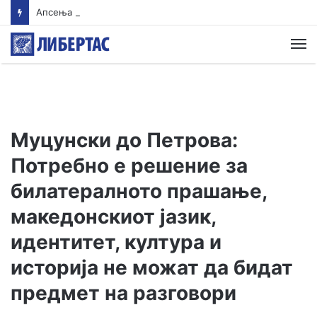
Апсења во Карпош: Запленети кокаин, марихуана и дигитална вага, приведени четири лица
М
Муцунски до Петрова:
Потребно е решение за
билатералното прашање,
македонскиот јазик,
идентитет, култура и
историја не можат да бидат
предмет на разговори