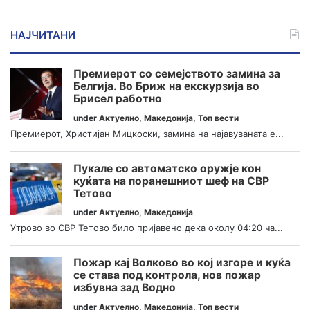
НАЈЧИТАНИ
Премиерот со семејството замина за
Белгија. Во Бриж на екскурзија во
Брисел работно
under
Актуелно
,
Македонија
,
Топ вести
Премиерот, Христијан Мицкоски, замина на најавуваната е...
Пукале со автоматско оружје кон
куќата на поранешниот шеф на СВР
Тетово
under
Актуелно
,
Македонија
Утрово во СВР Тетово било пријавено дека околу 04:20 ча...
Пожар кај Волково во кој изгоре и куќа
се става под контрола, нов пожар
избувна зад Водно
under
Актуелно
,
Македонија
,
Топ вести