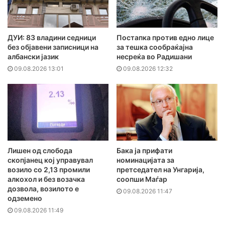
ДУИ: 83 владини седници
Постапка против едно лице
без објавени записници на
за тешка сообраќајна
албански јазик
несреќа во Радишани
09.08.2026 13:01
09.08.2026 12:32
Лишен од слобода
Бака ја прифати
скопјанец кој управувал
номинацијата за
возило со 2,13 промили
претседател на Унгарија,
алкохол и без возачка
соопши Маѓар
дозвола, возилото е
09.08.2026 11:47
одземено
09.08.2026 11:49