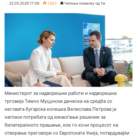
22.05.2026 17:36
1,833
Читање помалку од 1м
Министерот за надворешни работи и надворешна
трговија Тимчо Муцунски денеска на средба со
неговата бугарска колешка Велислава Петрова ја
нагласи потребата од изнаоѓање решение за
билатералното прашање, кое го кочи процесот на
отворање преговори со Европската Унија, потврдувајќи