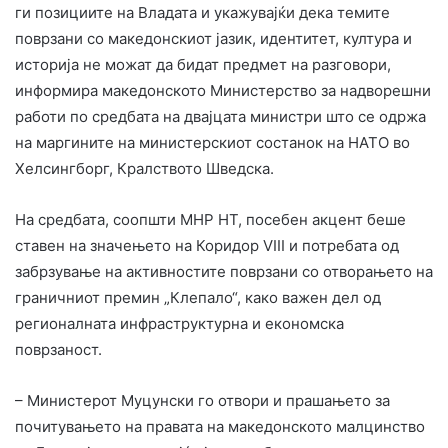
ги позициите на Владата и укажувајќи дека темите
поврзани со македонскиот јазик, идентитет, култура и
историја не можат да бидат предмет на разговори,
информира македонското Министерство за надворешни
работи по средбата на двајцата министри што се одржа
на маргините на министерскиот состанок на НАТО во
Хелсингборг, Кралството Шведска.
На средбата, соопшти МНР НТ, посебен акцент беше
ставен на значењето на Коридор VIII и потребата од
забрзување на активностите поврзани со отворањето на
граничниот премин „Клепало“, како важен дел од
регионалната инфраструктурна и економска
поврзаност.
– Министерот Муцунски го отвори и прашањето за
почитувањето на правата на македонското малцинство