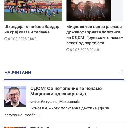
Шкендија го победи Вардар,
Мицкоски со видео ја слави
на крај кавга и тепачка
државотворната политика
на СДСМ, Груевски го нема –
09.08.2026 21:02
велат од партијата
09.08.2026 20:46
НАЈЧИТАНИ
СДСМ: Со нетрпение го чекаме
Мицкоски од екскурзија
under
Актуелно
,
Македонија
Брисел е многу популарна дестинација за
летување, особе...