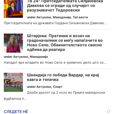
ТВ 24- Претседателката Силјановска
Давкова се огради од случајот со
разузнавачот Тодоровски
under
Актуелно
,
Македонија
,
Топ вести
Претседателката на државата Гордана Сиљановска Давкова...
Штерјова: Пратеник и возач на
градоначалник се меѓу напаѓачите во
Ново Село, Обвинителството свесно
одбива да реагира
under
Актуелно
,
Македонија
Нападот врз младите во Ново Село е кривично дело што се...
Шкендија го победи Вардар, на крај
кавга и тепачка
under
Актуелно
,
Спорт
Дерби дуелот од 2 коло во Првата македонска
фудбалска л...
СЛЕДЕТЕ НÉ