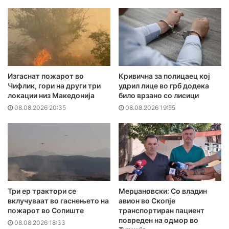
Изгаснат пожарот во
Кривична за полицаец кој
Чифлик, гори на други три
удрил лице во грб додека
локации низ Македонија
било врзано со лисици
08.08.2026 20:35
08.08.2026 19:55
Три ер трактори се
Мерџановски: Со владин
вклучуваат во гаснењето на
авион во Скопје
пожарот во Сопиште
транспортиран пациент
повреден на одмор во
08.08.2026 18:33