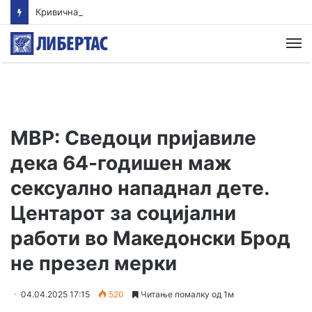
Кривична за полицаец кој удрил лице во грб додека било врзано со лисици
М
МВР: Сведоци пријавиле
дека 64-годишен маж
сексуално нападнал дете.
Центарот за социјални
работи во Македонски Брод
не презел мерки
04.04.2025 17:15
520
Читање помалку од 1м