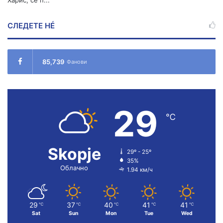
СЛЕДЕТЕ НÉ
85,739
Фанови
29
℃
Skopje
29º - 25º
35%
Облачно
1.94 км/ч
29
37
40
41
41
℃
℃
℃
℃
℃
Sat
Sun
Mon
Tue
Wed