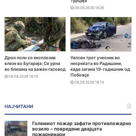
Турција
08.08.2026 18:26
Дрон полн со експлозив
Уапсен трет учесник во
влезе во Бугарија: Се урна
несреќата во Радишани,
во близина на важен гасовод
каде загина 19-годишник од
Побожје
08.08.2026 18:19
08.08.2026 18:14
НАЈЧИТАНИ
Големиот пожар зафати противпожарно
возило – повредени двајцата
пожарникари