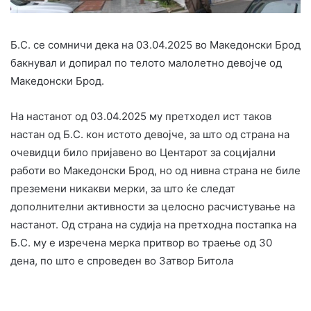
Б.С. се сомничи дека на 03.04.2025 во Македонски Брод
бакнувал и допирал по телото малолетно девојче од
Македонски Брод.
На настанот од 03.04.2025 му претходел ист таков
настан од Б.С. кон истото девојче, за што од страна на
очевидци било пријавено во Центарот за социјални
работи во Македонски Брод, но од нивна страна не биле
преземени никакви мерки, за што ќе следат
дополнителни активности за целосно расчистување на
настанот. Од страна на судија на претходна постапка на
Б.С. му е изречена мерка притвор во траење од 30
дена, по што е спроведен во Затвор Битола