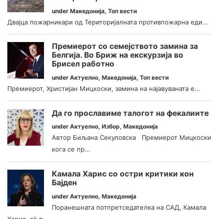
under
Македонија
,
Топ вести
Двајца пожарникари од Територијалната противпожарна еди...
Премиерот со семејството замина за
Белгија. Во Бриж на екскурзија во
Брисел работно
under
Актуелно
,
Македонија
,
Топ вести
Премиерот, Христијан Мицкоски, замина на најавуваната е...
Да го прославиме талогот на фекалиите
under
Актуелно
,
Избор
,
Македонија
Автор Биљана Секуловска Премиерот Мицкоски
кога се пр...
Камала Харис со остри критики кон
Бајден
under
Актуелно
,
Македонија
Поранешната потпретседателка на САД, Камала
Харис, сè п...