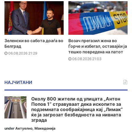
Зеленски во сабота доаѓа во
Возач прегазил жена во
Белград
Ѓорче и избегал, оставајќи ја
тешко повредена на патот
06.08.2026 21:29
06.08.2026 21:03
НАЈЧИТАНИ
Околу 800 жители од улицата „Антон
Попов 1“ стравуваат дека ископите за
подземната сообраќајница кај „Лимак“
ќе ја загрозат безбедноста на нивната
зграда
under
Актуелно
,
Македонија