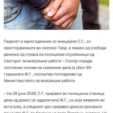
Педесет и едногодишник со иницијали С.Г., со
престојувалиште во скопско Таор, е лишен од слобода
денеска од страна на полициски службеници од
Секторот за внатрешни работи – Скопје поради
постоење основи на сомнение дека ја убил 48-
годишната Ж.Г., соопштија попладнево од
Министерството за внатрешни работи.
– На 26 јуни 2026, С.Г. пријавил во полициска станица
дека од домот се оддалечила Ж.Г., со која живееле во
иста куќа, а следниот ден пријавил дека ја пронашол