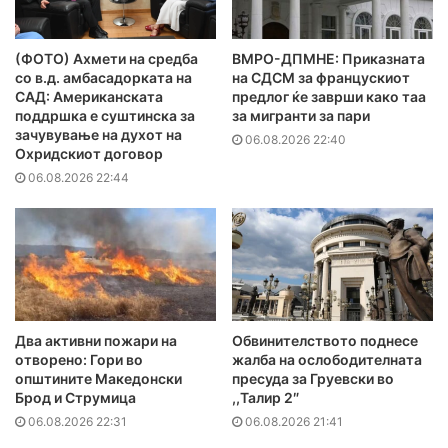
(ФОТО) Ахмети на средба
ВМРО-ДПМНЕ: Приказната
со в.д. амбасадорката на
на СДСМ за францускиот
САД: Американската
предлог ќе заврши како таа
поддршка е суштинска за
за мигранти за пари
зачувување на духот на
06.08.2026 22:40
Охридскиот договор
06.08.2026 22:44
Два активни пожари на
Обвинителството поднесе
отворено: Гори во
жалба на ослободителната
општините Македонски
пресуда за Груевски во
Брод и Струмица
,,Талир 2″
06.08.2026 22:31
06.08.2026 21:41