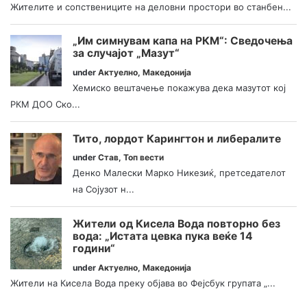
Жителите и сопствениците на деловни простори во станбен...
„Им симнувам капа на РКМ“: Сведочења
за случајот „Мазут“
under
Актуелно
,
Македонија
Хемиско вештачење покажува дека мазутот кој
РКМ ДОО Ско...
Тито, лордот Карингтон и либералите
under
Став
,
Топ вести
Денко Малески Марко Никезиќ, претседателот
на Сојузот н...
Жители од Кисела Вода повторно без
вода: „Истата цевка пука веќе 14
години“
under
Актуелно
,
Македонија
Жители на Кисела Вода преку објава во Фејсбук групата „...