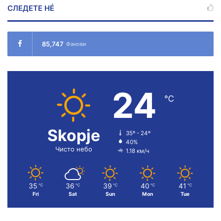
СЛЕДЕТЕ НÉ
85,747
Фанови
24
℃
Skopje
35º - 24º
40%
Чисто небо
1.18 км/ч
35
36
39
40
41
℃
℃
℃
℃
℃
Fri
Sat
Sun
Mon
Tue