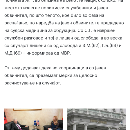
почината Ж.Г. во близина на село Летевци, скопско. На
местото излегле полициски службеници и јавен
обвинител, по што телото, кое било во фаза на
распаѓање, по наредба на јавен обвинител е предадено
на судска медицина за обдукција. Со С.Г. е извршен
службен разговор и тој е лишен од слобода, а во врска
со случајот лишени се од слобода и З.М.(62), Г.Б.(64) и
М.Д.(69) – информираа од МВР.
Оттаму додаваат дека во координација со јавен
обвинител, се преземаат мерки за целосно
расчистување на случајот.