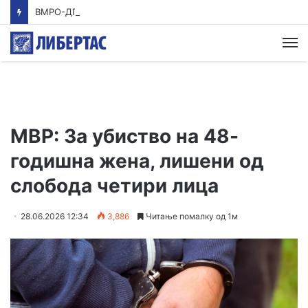
ВМРО-ДПМНЕ: Приказната на СДСМ за францускиот предлог ќе заврши како таа за мигранти за пари
М
МВР: За убиство на 48-
годишна жена, лишени од
слобода четири лица
28.06.2026 12:34
3,886
Читање помалку од 1м