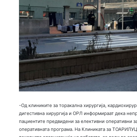
-Од клиниките за торакална хирургија, кардиохирург
дигестивна хирургија и ОРЛ информираат дека непр
пациентите предвидени за елективни оперативни з
оперативната програма. На Клиниката за ТОАРИЛУЦ 