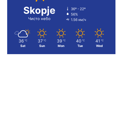
Skopje
36º - 22º
56%
Чисто небо
1.56 км/ч
36
37
39
40
41
℃
℃
℃
℃
℃
Sat
Sun
Mon
Tue
Wed