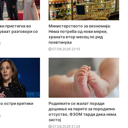
ки пристигна во
Министерството за економија:
куваат разговори со
Нема потреба од нови мерки,
храната втор месец по ред
поевтинува
2
07.08.2026 22:10
о остри критики
Родилките се жалат поради
доцнење на парите за породилно
отсуство, ФЗОМ тврди дека нема
5
застој
07.08.2026 21:24