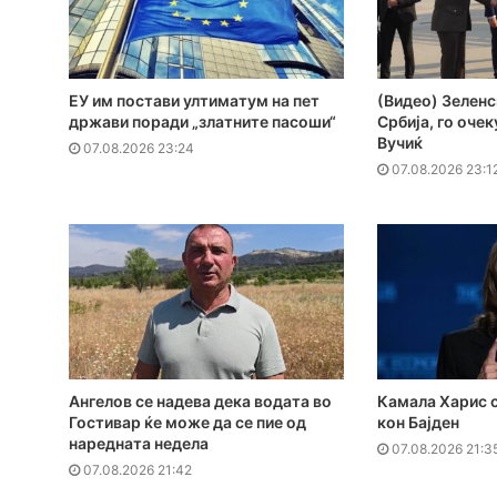
ЕУ им постави ултиматум на пет
(Видео) Зеленс
држави поради „златните пасоши“
Србија, го оче
Вучиќ
07.08.2026 23:24
07.08.2026 23:1
Ангелов се надева дека водата во
Камала Харис с
Гостивар ќе може да се пие од
кон Бајден
наредната недела
07.08.2026 21:3
07.08.2026 21:42