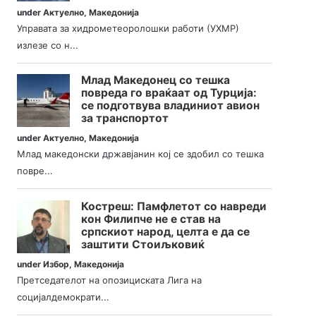
under
Актуелно
,
Македонија
Управата за хидрометеоролошки работи (УХМР)
излезе со н...
Млад Македонец со тешка
повреда го враќаат од Турција:
се подготвува владиниот авион
за транспортот
under
Актуелно
,
Македонија
Млад македонски државјанин кој се здобил со тешка
повре...
Костреш: Памфлетот со навреди
кон Филипче не е став на
српскиот народ, целта е да се
заштити Стоиљковиќ
under
Избор
,
Македонија
Претседателот на опозициската Лига на
социјалдемократи...