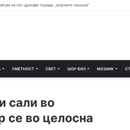
и почнува судењето за убиството на Тупак Шакур
А
УМЕТНОСТ
СВЕТ
ШОУ-БИЗ
МОЗАИК
С
и сали во
р се во целосна