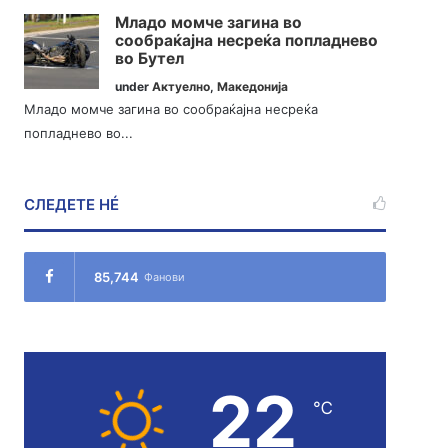
Младо момче загина во
сообраќајна несреќа попладнево
во Бутел
under
Актуелно
,
Македонија
Младо момче загина во сообраќајна несреќа
попладнево во...
СЛЕДЕТЕ НÉ
85,744
Фанови
22
℃