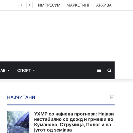
ИМПРЕСУМ
МАРКЕТИНГ
АРХИВА
Sidebar
Пребарај
ТАВ
СПОРТ
за
НАЈЧИТАНИ
УХМР со најнова прогноза: Најави
нестабилно со дожд и грмежи во
Куманово, Струмица, Полог и на
југот од земјава