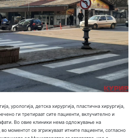
ија, урологија, детска хирургија, пластична хирургија,
ечено ги третираат сите пациенти, вклучително и
афати. Во овие клиники нема одложување на
во моментот се згрижуваат итните пациенти, согласно