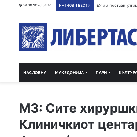
По речиси 30 годин
08.08.2026 06:10
НАЈНОВИ ВЕСТИ
НАСЛОВНА
МАКЕДОНИЈА
ПАРИ
КУЛТУР
МЗ: Сите хируршк
Клиничкиот цента