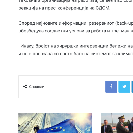
тековната организација на работата, се вели во со
реакција на прес-конференција на СДСМ.
Според најновите информации, резервниот (back-up
обезбедува соодветни услови за работа и третман 
-Инаку, бројот на хируршки интервенции бележи на
и не е поврзана со состојбата на системот за клима
Faceboo
T
Сподели