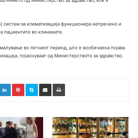
општението од Министерство за здравство, кое е
) систем за климатизација функционира непречено и
на пациентите во клиниките.
малување во летниот период, што е вообичаена појава
тизација, појаснуваат од Министерството за здравство.
k
witter
LinkedIn
Pinterest
Skype
Сподели преку Е-маил
Испринтај