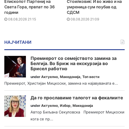
Епископот Партениј на
Стоилковиќ: И во живо и на
Света Гора, првпат по 36
умреница сум поубав од
години
СДСМ
08.08.2026 21:15
08.08.2026 21:09
НАЈЧИТАНИ
Премиерот со семејството замина за
Белгија. Во Бриж на екскурзија во
Брисел работно
under
Актуелно
,
Македонија
,
Топ вести
Премиерот, Христијан Мицкоски, замина на најавуваната е...
Да го прославиме талогот на фекалиите
under
Актуелно
,
Избор
,
Македонија
Автор Биљана Секуловска Премиерот Мицкоски
кога се пр...