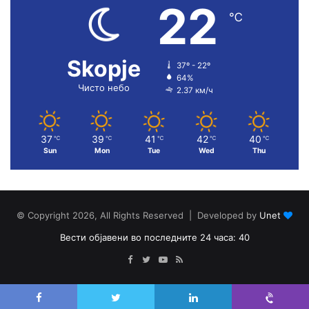
22
℃
Skopje
37º - 22º
64%
Чисто небо
2.37 км/ч
37
39
41
42
40
℃
℃
℃
℃
℃
Sun
Mon
Tue
Wed
Thu
© Copyright 2026, All Rights Reserved | Developed by
Unet
Вести објавени во последните 24 часа: 40
Facebook
Twitter
YouTube
RSS