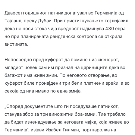
Дваесетгодишниот патник допатувал во Германија од
Тајланд, преку Дубаи. При пристигнувањето тој изјавил
дека не носи стока чија вредност надминува 430 евра,
но при планираната рендгенска контрола се открила
вистината.
Непосредно пред куферот да помине низ скенерот,
младиот човек сам им признал на цариниците дека во
багажот има живи змии. По неговото отворање, во
куферот биле пронајдени три бели платнени вреќи, а во
секоја од нив имало по една змија.
„Според документите што ги поседуваше патникот,
станува збор за три виножитни боа-змии. Тие требало
да бидат изненадување за неговата мајка, која живее во
Германија“, изјави Изабел Гилман, портпаролка на