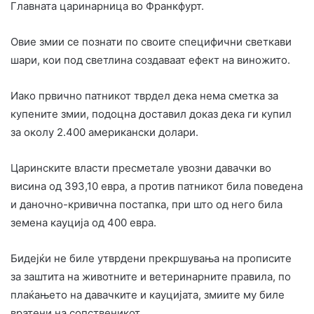
Главната царинарница во Франкфурт.
Овие змии се познати по своите специфични светкави
шари, кои под светлина создаваат ефект на виножито.
Иако првично патникот тврдел дека нема сметка за
купените змии, подоцна доставил доказ дека ги купил
за околу 2.400 американски долари.
Царинските власти пресметале увозни давачки во
висина од 393,10 евра, а против патникот била поведена
и даночно-кривична постапка, при што од него била
земена кауција од 400 евра.
Бидејќи не биле утврдени прекршувања на прописите
за заштита на животните и ветеринарните правила, по
плаќањето на давачките и кауцијата, змиите му биле
вратени на сопственикот.