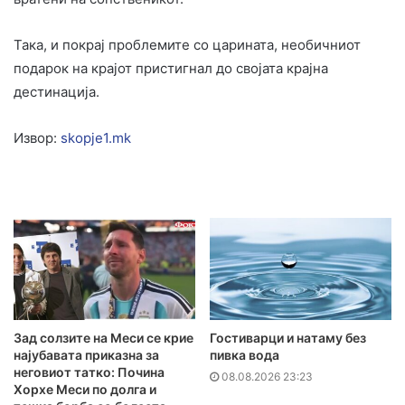
Така, и покрај проблемите со царината, необичниот
подарок на крајот пристигнал до својата крајна
дестинација.
Извор:
skopje1.mk
Зад солзите на Меси се крие
Гостиварци и натаму без
најубавата приказна за
пивка вода
неговиот татко: Почина
08.08.2026 23:23
Хорхе Меси по долга и