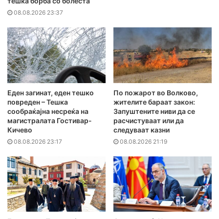
тешка борба со болеста
08.08.2026 23:37
Еден загинат, еден тешко
По пожарот во Волково,
повреден – Тешка
жителите бараат закон:
сообраќајна несреќа на
Запуштените ниви да се
магистралата Гостивар-
расчистуваат или да
Кичево
следуваат казни
08.08.2026 23:17
08.08.2026 21:19