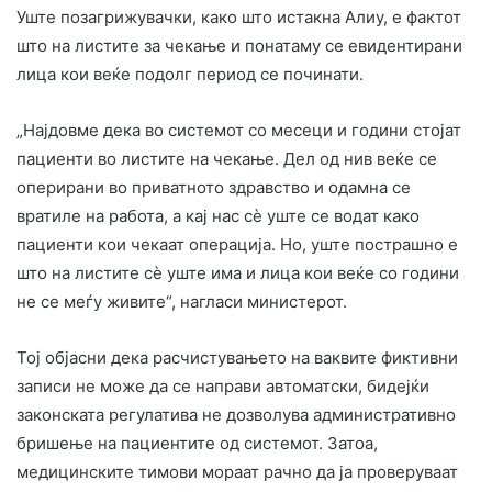
Уште позагрижувачки, како што истакна Алиу, е фактот
што на листите за чекање и понатаму се евидентирани
лица кои веќе подолг период се починати.
„Најдовме дека во системот со месеци и години стојат
пациенти во листите на чекање. Дел од нив веќе се
оперирани во приватното здравство и одамна се
вратиле на работа, а кај нас сè уште се водат како
пациенти кои чекаат операција. Но, уште пострашно е
што на листите сè уште има и лица кои веќе со години
не се меѓу живите“, нагласи министерот.
Тој објасни дека расчистувањето на ваквите фиктивни
записи не може да се направи автоматски, бидејќи
законската регулатива не дозволува административно
бришење на пациентите од системот. Затоа,
медицинските тимови мораат рачно да ја проверуваат