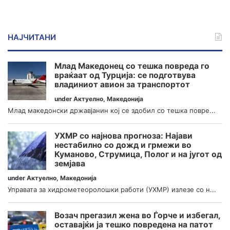
НАЈЧИТАНИ
Млад Македонец со тешка повреда го
враќаат од Турција: се подготвува
владиниот авион за транспортот
under
Актуелно
,
Македонија
Млад македонски државјанин кој се здобил со тешка повре...
УХМР со најнова прогноза: Најави
нестабилно со дожд и грмежи во
Куманово, Струмица, Полог и на југот од
земјава
under
Актуелно
,
Македонија
Управата за хидрометеоролошки работи (УХМР) излезе со н...
Возач прегазил жена во Ѓорче и избегал,
оставајќи ја тешко повредена на патот