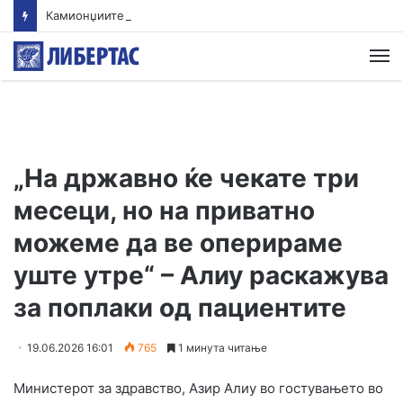
Камионџиите од Западен Балкан ќе блокираат граници бидејќи Брисел ги игнорира нивните барања
М
„На државно ќе чекате три
месеци, но на приватно
можеме да ве оперираме
уште утре“ – Алиу раскажува
за поплаки од пациентите
19.06.2026 16:01
765
1 минута читање
Министерот за здравство, Азир Алиу во гостувањето во