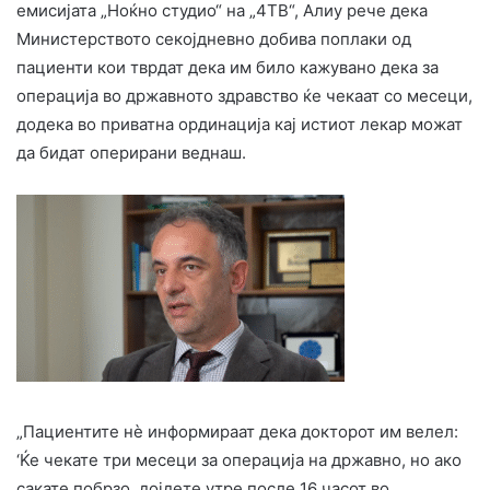
емисијата „Ноќно студио“ на „4ТВ“, Алиу рече дека
Министерството секојдневно добива поплаки од
пациенти кои тврдат дека им било кажувано дека за
операција во државното здравство ќе чекаат со месеци,
додека во приватна ординација кај истиот лекар можат
да бидат оперирани веднаш.
„Пациентите нè информираат дека докторот им велел:
‘Ќе чекате три месеци за операција на државно, но ако
сакате побрзо, дојдете утре после 16 часот во