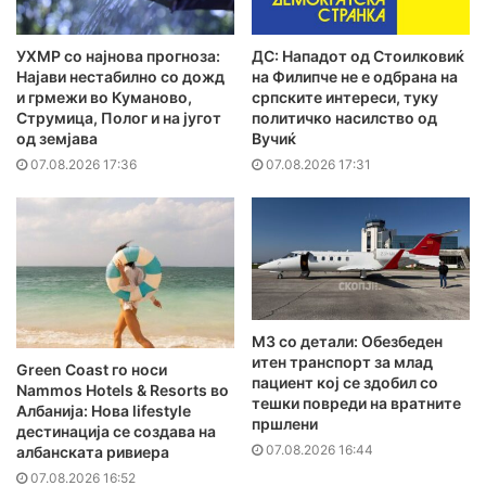
УХМР со најнова прогноза:
ДС: Нападот од Стоилковиќ
Најави нестабилно со дожд
на Филипче не е одбрана на
и грмежи во Куманово,
српските интереси, туку
Струмица, Полог и на југот
политичко насилство од
од земјава
Вучиќ
07.08.2026 17:36
07.08.2026 17:31
MЗ со детали: Обезбеден
итен транспорт за млад
Green Coast го носи
пациент кој се здобил со
Nammos Hotels & Resorts во
тешки повреди на вратните
Албанија: Нова lifestyle
пршлени
дестинација се создава на
07.08.2026 16:44
албанската ривиера
07.08.2026 16:52