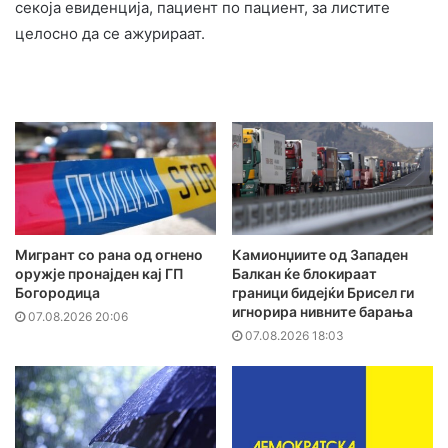
секоја евиденција, пациент по пациент, за листите
целосно да се ажурираат.
Мигрант со рана од огнено
Камионџиите од Западен
оружје пронајден кај ГП
Балкан ќе блокираат
Богородица
граници бидејќи Брисел ги
игнорира нивните барања
07.08.2026 20:06
07.08.2026 18:03