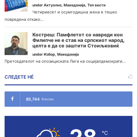
under
Актуелно
,
Македонија
,
Топ вести
Четириесет и осумгодишна жена е тешко
повредена откако...
Костреш: Памфлетот со навреди кон
Филипче не е став на српскиот народ,
целта е да се заштити Стоиљковиќ
under
Избор
,
Македонија
Претседателот на опозициската Лига на социјалдемократи...
СЛЕДЕТЕ НÉ
85,744
Фанови
℃