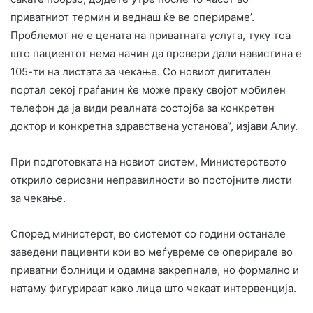
приватниот термин и веднаш ќе ве оперираме’.
Проблемот не е цената на приватната услуга, туку тоа
што пациентот нема начин да провери дали навистина е
105-ти на листата за чекање. Со новиот дигитален
портал секој граѓанин ќе може преку својот мобилен
телефон да ја види реалната состојба за конкретен
доктор и конкретна здравствена установа“, изјави Алиу.
При подготовката на новиот систем, Министерството
открило сериозни неправилности во постојните листи
за чекање.
Според министерот, во системот со години останале
заведени пациенти кои во меѓувреме се оперирале во
приватни болници и одамна закрепнале, но формално и
натаму фигурираат како лица што чекаат интервенција.