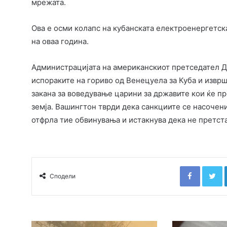
мрежата.
Ова е осми колапс на кубанската електроенергетск
на оваа година.
Администрацијата на американскиот претседател Д
испораките на гориво од Венецуела за Куба и изврш
закана за воведување царини за државите кои ќе пр
земја. Вашингтон тврди дека санкциите се насочени
отфрла тие обвинувања и истакнува дека не претст
Faceboo
T
Сподели