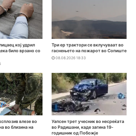
лицаец кој удрил
Три ер трактори се вклучуваат во
дека било врзано со
гаснењето на пожарот во Сопиште
08.08.2026 18:33
5
ксплозив влезе во
Уапсен трет учесник во несреќата
на во близина на
во Радишани, каде загина 19-
годишник од Побожје