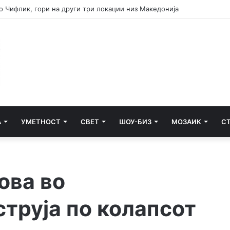
ец кој удрил лице во грб додека било врзано со лисици
А
УМЕТНОСТ
СВЕТ
ШОУ-БИЗ
МОЗАИК
С
ова во
труја по колапсот