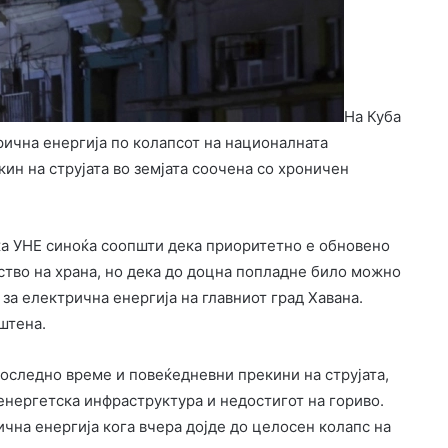
На Куба
ична енергија по колапсот на националната
ин на струјата во земјата соочена со хроничен
а УНЕ синоќа соопшти дека приоритетно е обновено
ство на храна, но дека до доцна попладне било можно
 за електрична енергија на главниот град Хавана.
штена.
последно време и повеќедневни прекини на струјата,
енергетска инфраструктура и недостигот на гориво.
ична енергија кога вчера дојде до целосен колапс на