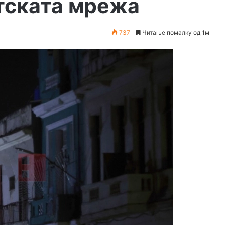
тската мрежа
737
Читање помалку од 1м