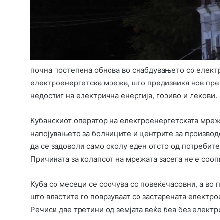
почна постепена обнова во снабдувањето со електр
електроенергетска мрежа, што предизвика нов прек
недостиг на електрична енергија, гориво и лекови.
Кубанскиот оператор на електроенергетската мреж
напојувањето за болниците и центрите за производ
да се задоволи само околу еден отсто од потребите
Причината за колапсот на мрежата засега не е сооп
Куба со месеци се соочува со повеќечасовни, а во 
што властите го поврзуваат со застарената електро
Речиси две третини од земјата веќе беа без електр