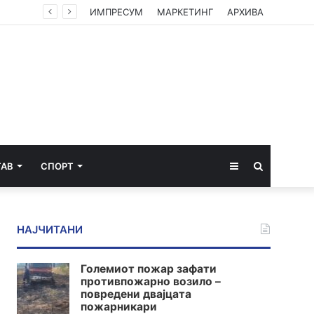
ИМПРЕСУМ
МАРКЕТИНГ
АРХИВА
Sidebar
Пребарај
ТАВ
СПОРТ
за
НАЈЧИТАНИ
Големиот пожар зафати
противпожарно возило –
повредени двајцата
пожарникари