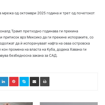
а мрежа од октомври 2025 година и трет од почетокот
оналд Трамп претходно годинава ги прекина
и притисок врз Мексико да ги прекине испораките, со
одолжат да ѝ испорачуваат нафта на оваа островска
 кон промена на власта на Куба, додека Хавана ги
авува безбедносна закана за САД.
k
witter
LinkedIn
Pinterest
Skype
Сподели преку Е-маил
Испринтај