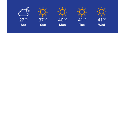
27
37
40
41
41
℃
℃
℃
℃
℃
Sat
Sun
Mon
Tue
Wed