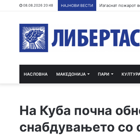
Кривична за полица
08.08.2026 20:48
НАЈНОВИ ВЕСТИ
НАСЛОВНА
МАКЕДОНИЈА
ПАРИ
КУЛТУР
На Куба почна обн
снабдувањето со с