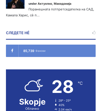
under
Актуелно
,
Македонија
Поранешната потпретседателка на САД,
Камала Харис, сè п...
СЛЕДЕТЕ НÉ
85,739
Фанови
28
℃
Skopje
28º - 25º
40%
Облачно
2.04 км/ч