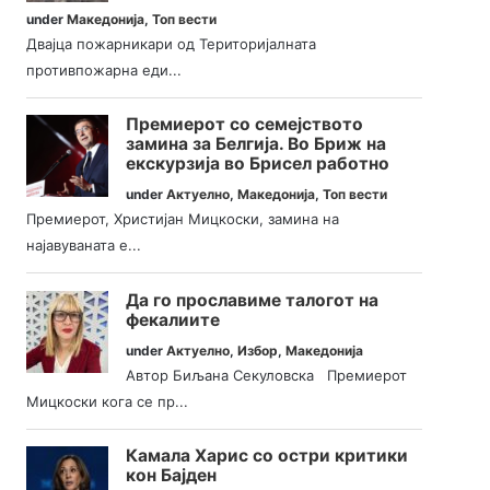
under
Македонија
,
Топ вести
Двајца пожарникари од Територијалната
противпожарна еди...
Премиерот со семејството
замина за Белгија. Во Бриж на
екскурзија во Брисел работно
under
Актуелно
,
Македонија
,
Топ вести
Премиерот, Христијан Мицкоски, замина на
најавуваната е...
Да го прославиме талогот на
фекалиите
under
Актуелно
,
Избор
,
Македонија
Автор Биљана Секуловска Премиерот
Мицкоски кога се пр...
Камала Харис со остри критики
кон Бајден