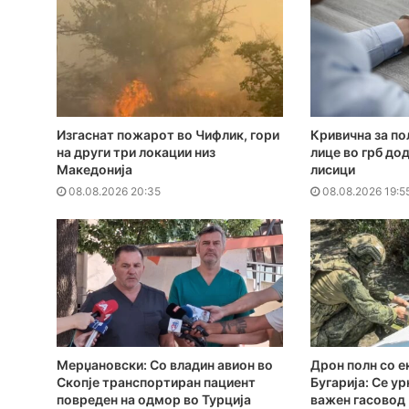
Изгаснат пожарот во Чифлик, гори
Кривична за по
на други три локации низ
лице во грб до
Македонија
лисици
08.08.2026 20:35
08.08.2026 19:5
Мерџановски: Со владин авион во
Дрон полн со е
Скопје транспортиран пациент
Бугарија: Се ур
повреден на одмор во Турција
важен гасовод