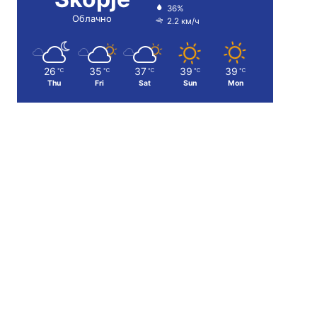
36%
Облачно
2.2 км/ч
26
35
37
39
39
℃
℃
℃
℃
℃
Thu
Fri
Sat
Sun
Mon