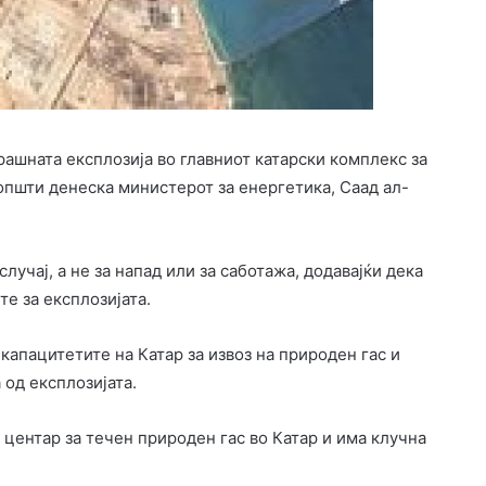
ерашната експлозија во главниот катарски комплекс за
општи денеска министерот за енергетика, Саад ал-
лучај, а не за напад или за саботажа, додавајќи дека
те за експлозијата.
капацитетите на Катар за извоз на природен гас и
од експлозијата.
центар за течен природен гас во Катар и има клучна