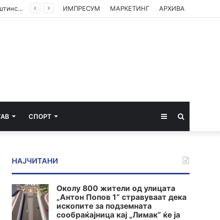
(ФОТО) Ахмети на средба со в.д. амбасадорката на САД: Американската поддршка е суштинска за зачувување на духот на Охридскиот договор
ИМПРЕСУМ
МАРКЕТИНГ
АРХИВА
Sidebar
Пребарај
ТАВ
СПОРТ
за
НАЈЧИТАНИ
Околу 800 жители од улицата
„Антон Попов 1“ стравуваат дека
ископите за подземната
сообраќајница кај „Лимак“ ќе ја