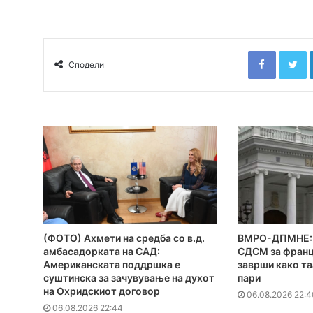
Faceboo
T
Сподели
(ФОТО) Ахмети на средба со в.д.
ВМРО-ДПМНЕ: 
амбасадорката на САД:
СДСМ за франц
Американската поддршка е
заврши како та
суштинска за зачувување на духот
пари
на Охридскиот договор
06.08.2026 22:4
06.08.2026 22:44