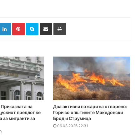
k
witter
LinkedIn
Pinterest
Skype
Сподели преку Е-маил
Испринтај
Приказната на
Два активни пожари на отворено:
ускиот предлог ќе
Гори во општините Македонски
а за мигранти за
Брод и Струмица
06.08.2026 22:31
0