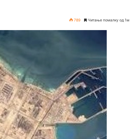
789
Читање помалку од 1м