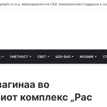
А
УМЕТНОСТ
СВЕТ
ШОУ-БИЗ
МОЗАИК
С
загинаа во
ниот комплекс „Рас