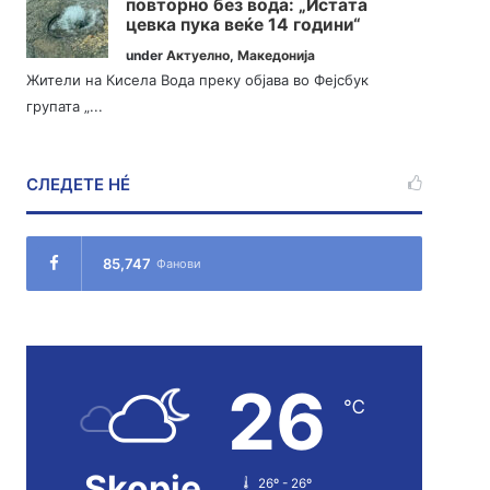
повторно без вода: „Истата
цевка пука веќе 14 години“
under
Актуелно
,
Македонија
Жители на Кисела Вода преку објава во Фејсбук
групата „...
СЛЕДЕТЕ НÉ
85,747
Фанови
26
℃
Skopje
26º - 26º