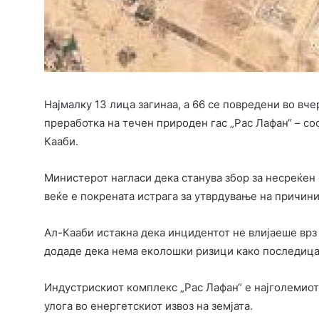
Најмалку 13 лица загинаа, а 66 се повредени во вч
преработка на течен природен гас „Рас Лафан“ – со
Кааби.
Министерот нагласи дека станува збор за несреќен с
веќе е покрената истрага за утврдување на причини
Ал-Кааби истакна дека инцидентот не влијаеше врз 
додаде дека нема еколошки ризици како последица 
Индустрискиот комплекс „Рас Лафан“ е најголемиот 
улога во енергетскиот извоз на земјата.