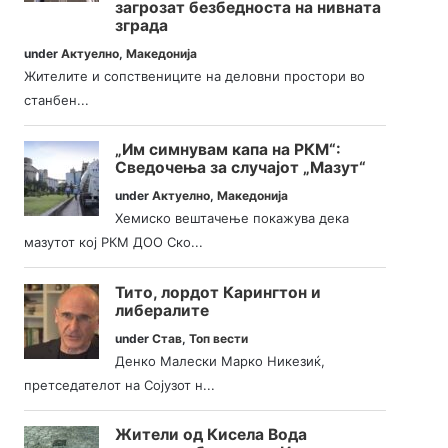
загрозат безбедноста на нивната
зграда
under
Актуелно
,
Македонија
Жителите и сопствениците на деловни простори во
станбен...
„Им симнувам капа на РКМ“:
Сведочења за случајот „Мазут“
under
Актуелно
,
Македонија
Хемиско вештачење покажува дека
мазутот кој РКМ ДОО Ско...
Тито, лордот Карингтон и
либералите
under
Став
,
Топ вести
Денко Малески Марко Никезиќ,
претседателот на Сојузот н...
Жители од Кисела Вода