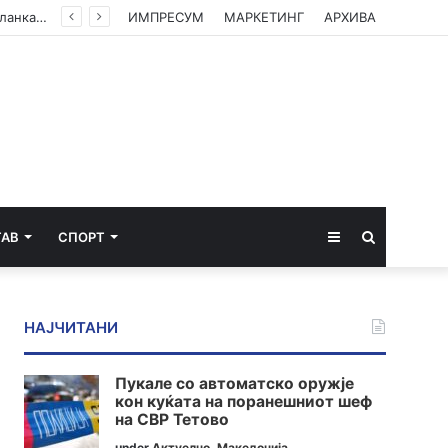
ЦУК со пресек до 13 часот: Активни пожари во Аеродром, Илинден, Босилово, Крива Паланка и Гостивар
ИМПРЕСУМ
МАРКЕТИНГ
АРХИВА
Sidebar
Пребарај
ТАВ
СПОРТ
за
НАЈЧИТАНИ
Пукале со автоматско оружје
кон куќата на поранешниот шеф
на СВР Тетово
under
Актуелно
,
Македонија