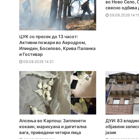
во Ново Село,
свесно одбива 
09.08.2026 14:1
ЦУК со пресек до 13 часот:
Активни пожари во Аеродром,
Илинден, Босилово, Крива Паланка
и Гостивар
09.08.2026 14:21
Апсења во Карпош: Запленети
ДУИ: 83 владин
кокаин, марихуана и дигитална
објавени запис
вага, приведени четири лица
јазик