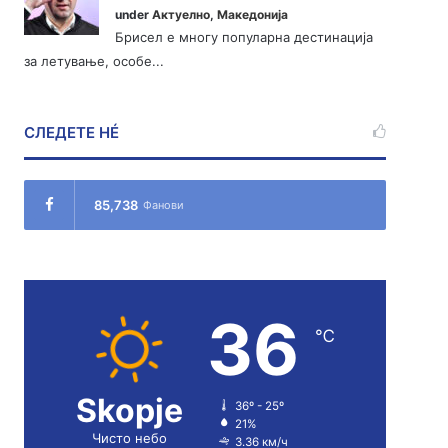
under
Актуелно
,
Македонија
Брисел е многу популарна дестинација
за летување, особе...
СЛЕДЕТЕ НÉ
85,738
Фанови
36
℃
Skopje
36º - 25º
21%
Чисто небо
3.36 км/ч