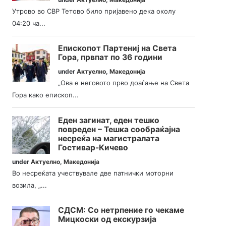
Утрово во СВР Тетово било пријавено дека околу
04:20 ча...
Епископот Партениј на Света
Гора, првпат по 36 години
under
Актуелно
,
Македонија
„Ова е неговото прво доаѓање на Света
Гора како епископ...
Еден загинат, еден тешко
повреден – Тешка сообраќајна
несреќа на магистралата
Гостивар-Кичево
under
Актуелно
,
Македонија
Во несреќата учествувале две патнички моторни
возила, „...
СДСМ: Со нетрпение го чекаме
Мицкоски од екскурзија