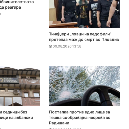
 Обвинителството
да реагира
9
Тинејџери „ловци на педофили“
претепаа маж до смрт во Пловдив
09.08.2026 13:58
и седници без
Постапка против едно лице за
ници на албански
тешка сообраќајна несреќа во
Радишани