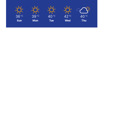
36
39
40
42
40
℃
℃
℃
℃
℃
Sun
Mon
Tue
Wed
Thu