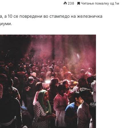
238
Читање помалку од 1м
аа, а 10 се повредени во стампедо на железничка
диуми.