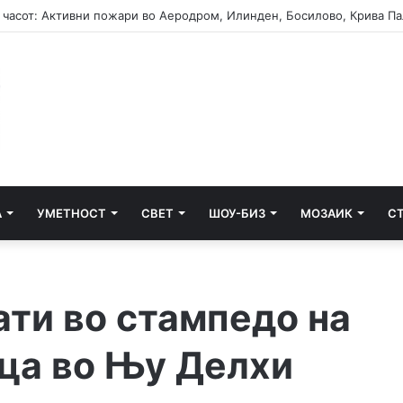
А
УМЕТНОСТ
СВЕТ
ШОУ-БИЗ
МОЗАИК
С
ати во стампедо на
ца во Њу Делхи