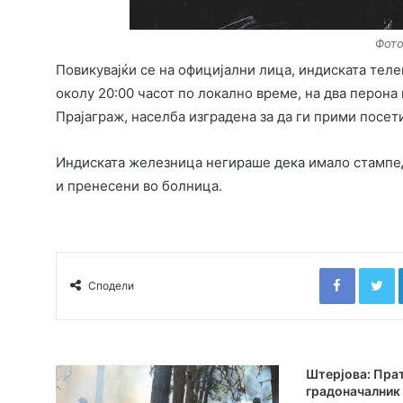
Фото
Повикувајќи се на официјални лица, индиската теле
околу 20:00 часот по локално време, на два перона 
Прајаграж, населба изградена за да ги прими посет
Индиската железница негираше дека имало стампед
и пренесени во болница.
Faceboo
T
Сподели
Штерјова: Прат
градоначалник 