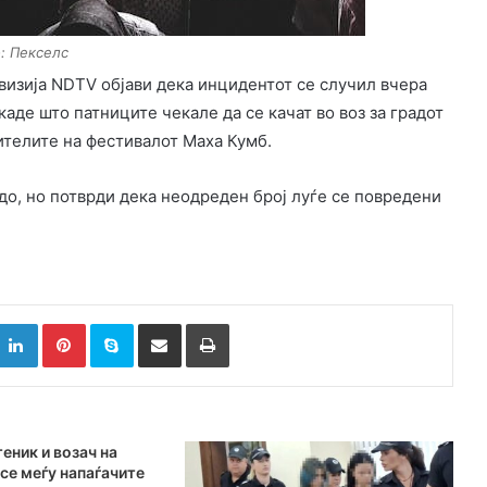
: Пекселс
визија NDTV објави дека инцидентот се случил вчера
каде што патниците чекале да се качат во воз за градот
ителите на фестивалот Маха Кумб.
о, но потврди дека неодреден број луѓе се повредени
k
witter
LinkedIn
Pinterest
Skype
Сподели преку Е-маил
Испринтај
еник и возач на
се меѓу напаѓачите