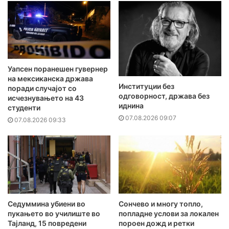
Уапсен поранешен гувернер
на мексиканска држава
Институции без
поради случајот со
одговорност, држава без
исчезнувањето на 43
иднина
студенти
07.08.2026 09:07
07.08.2026 09:33
Седуммина убиени во
Сончево и многу топло,
пукањето во училиште во
попладне услови за локален
Тајланд, 15 повредени
пороен дожд и ретки