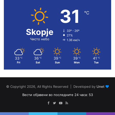
31
℃
Skopje
33º - 26º
27%
Чисто небо
1.36 км/ч
33
36
39
39
41
℃
℃
℃
℃
℃
Fri
Sat
Sun
Mon
Tue
© Copyright 2026, All Rights Reserved | Developed by
Unet
Вести објавени во последните 24 часа: 53
Facebook
Twitter
YouTube
RSS