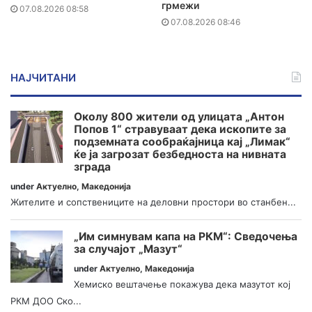
грмежи
07.08.2026 08:58
07.08.2026 08:46
НАЈЧИТАНИ
Околу 800 жители од улицата „Антон
Попов 1“ стравуваат дека ископите за
подземната сообраќајница кај „Лимак“
ќе ја загрозат безбедноста на нивната
зграда
under
Актуелно
,
Македонија
Жителите и сопствениците на деловни простори во станбен...
„Им симнувам капа на РКМ“: Сведочења
за случајот „Мазут“
under
Актуелно
,
Македонија
Хемиско вештачење покажува дека мазутот кој
РКМ ДОО Ско...