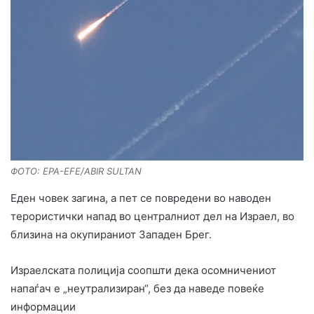
ФОТО: EPA-EFE/ABIR SULTAN
Еден човек загина, а пет се повредени во наводен
терористички напад во централниот дел на Израел, во
близина на окупираниот Западен Брег.
Израелската полиција соопшти дека осомничениот
напаѓач е „неутрализиран“, без да наведе повеќе
информации