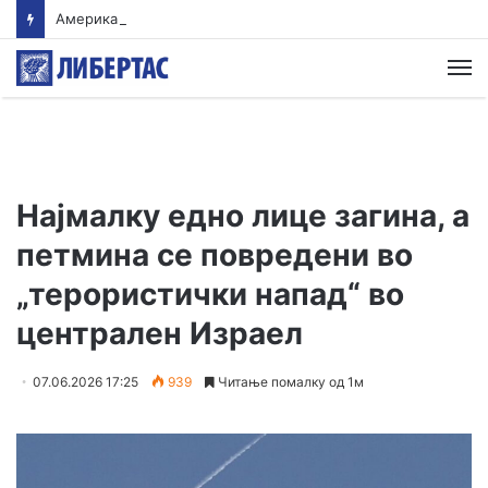
Американски суд ѝ наложи на „Мета“ да плати 567 милиони долари за штети нанесени на младите
М
Најмалку едно лице загина, а
петмина се повредени во
„терористички напад“ во
централен Израел
07.06.2026 17:25
939
Читање помалку од 1м