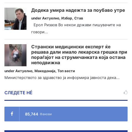
Додека умира надежта за поубаво утре
under
Актуелно
,
Избор
,
Став
Ерол Ризаов Во некои држави пишувачите на
говори...
Странски медицински експерт ќе
решава дали имало лекарска грешка при
пораѓајот на струмичанката која остана
неподвижна
under
Актуелно
,
Македонија
,
Топ вести
Министерството за здравство ја информира јавноста дека...
СЛЕДЕТЕ НÉ
85,744
Фанови