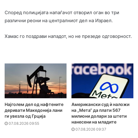
Според полицијата напаѓачот отворил оган во три
различни реони на централниот дел на Израел.
Хамас го поздрави нападот, но не презеде одговорност.
Најголем дел од нафтените
Американски суд ѝ наложи
деривати Македонија лани
на „Мета“ да плати 567
ги увезла од Грција
милиони долари за штети
нанесени на младите
07.08.2026 09:55
07.08.2026 09:37