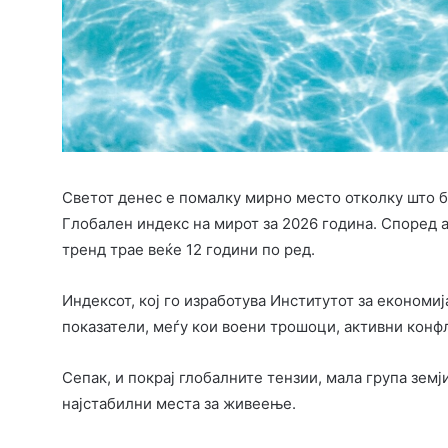
Светот денес е помалку мирно место отколку што б
Глобален индекс на мирот за 2026 година. Според а
тренд трае веќе 12 години по ред.
Индексот, кој го изработува Институтот за економиј
показатели, меѓу кои воени трошоци, активни конфл
Сепак, и покрај глобалните тензии, мала група земј
најстабилни места за живеење.