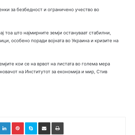
ценки за безбедност и ограничено учество во
ај тоа што најмирните земји остануваат стабилни,
ици, особено поради војната во Украина и кризите на
емјите кои се на врвот на листата во голема мера
основачот на Институтот за економија и мир, Стив
k
witter
LinkedIn
Pinterest
Skype
Сподели преку Е-маил
Испринтај