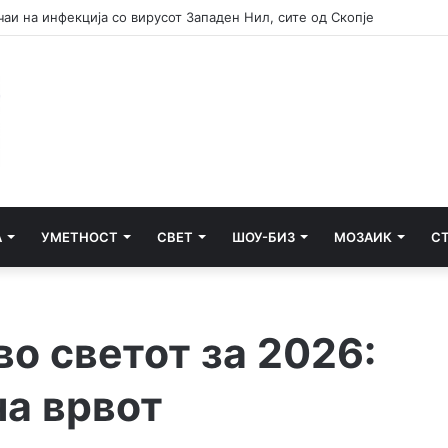
предлага депортација на невработени Украинци од 25 до 60 години
А
УМЕТНОСТ
СВЕТ
ШОУ-БИЗ
МОЗАИК
С
во светот за 2026:
на врвот