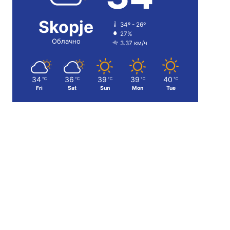
Skopje
34º - 26º
27%
Облачно
3.37 км/ч
34
36
39
39
40
℃
℃
℃
℃
℃
Fri
Sat
Sun
Mon
Tue