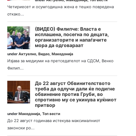
Четириесет и осумгодишна жена е тешко повредена
откако...
(ВИДЕО) Филипче: Власта е
исплашена, посегна по децата,
организаторите и напаѓачите
мора да одговараат
under
Актуелно
,
Видео
,
Македонија
Изјава за медиуми на претседателот на СДСМ, Венко
Филип...
До 22 август Обвинителството
треба да одлучи дали ќе подигне
обвинение против Груби, во
спротивно му се укинува куќниот
притвор
under
Македонија
,
Топ вести
До 22 август годинава истекува максималниот
законски ро...