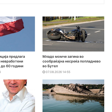
ција предлага
Младо момче загина во
 невработени
сообраќајна несреќа попладнево
 до 60 години
во Бутел
6
07.08.2026 14:55