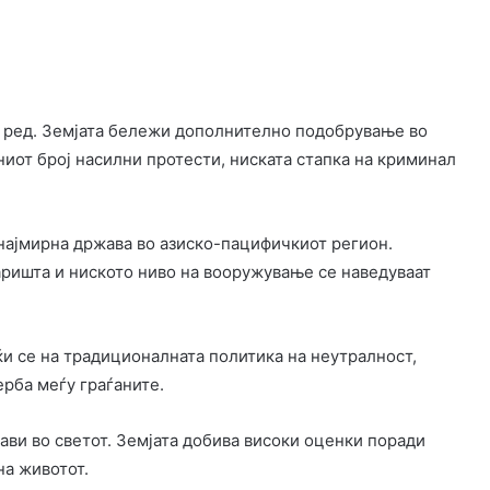
о ред. Земјата бележи дополнително подобрување во
иот број насилни протести, ниската стапка на криминал
 најмирна држава во азиско-пацифичкиот регион.
ришта и ниското ниво на вооружување се наведуваат
јќи се на традиционалната политика на неутралност,
ерба меѓу граѓаните.
ави во светот. Земјата добива високи оценки поради
на животот.