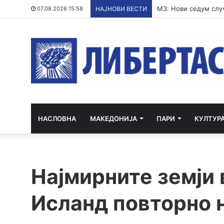
Полската опозиција 
07.08.2026 15:58
НАЈНОВИ ВЕСТИ
НАСЛОВНА
МАКЕДОНИЈА
ПАРИ
КУЛТУР
Најмирните земји 
Исланд повторно 