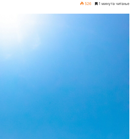
526
1 минута читање