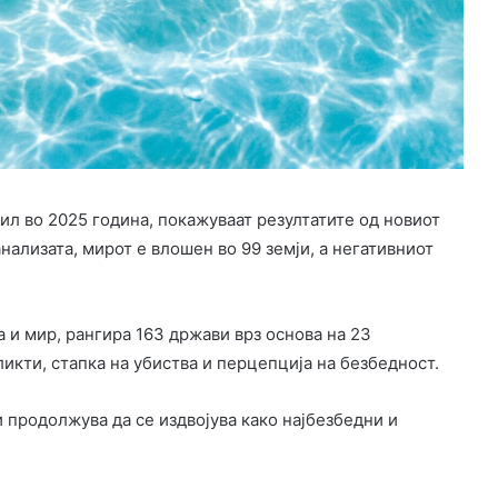
ил во 2025 година, покажуваат резултатите од новиот
нализата, мирот е влошен во 99 земји, а негативниот
а и мир, рангира 163 држави врз основа на 23
икти, стапка на убиства и перцепција на безбедност.
и продолжува да се издвојува како најбезбедни и