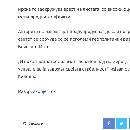
Ирска го заокружува врвот на листата, со високи о
меѓународни конфликти.
Авторите на извештајот предупредуваат дека и покр
светот се соочува со сè поголеми геополитички риз
Блискиот Исток.
„И покрај катастрофалниот глобален пад на мирот, з
успеале да ја задржат својата стабилност“, изјави 
Килелеа.
Извор:
skopje1.mk
Faceboo
T
Сподели