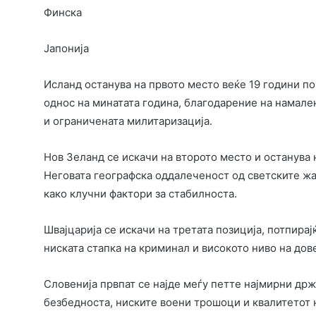
Финска
Јапонија
Исланд останува на првото место веќе 19 години п
однос на минатата година, благодарение на намален
и ограничената милитаризација.
Нов Зеланд се искачи на второто место и останува
Неговата географска оддалеченост од светските жа
како клучни фактори за стабилноста.
Швајцарија се искачи на третата позиција, потпира
ниската стапка на криминал и високото ниво на дов
Словенија првпат се најде меѓу петте најмирни држ
безбедноста, ниските воени трошоци и квалитетот 