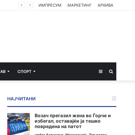
ИМПРЕСУМ
МАРКЕТИНГ
АРХИВА
Sidebar
Пребарај
ТАВ
СПОРТ
за
НАЈЧИТАНИ
Возач прегазил жена во Ѓорче и
избегал, оставајќи ја тешко
повредена на патот
under
Актуелно
,
Македонија
,
Топ вести