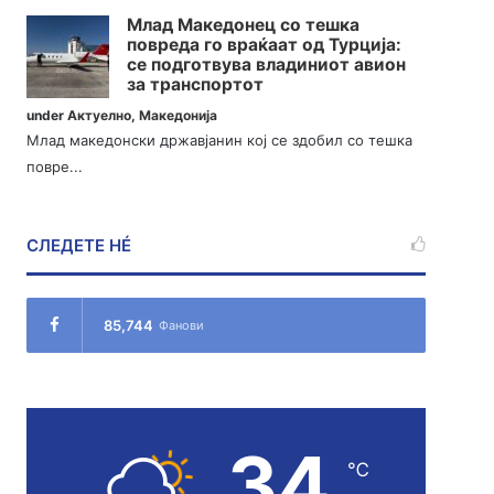
Млад Македонец со тешка
повреда го враќаат од Турција:
се подготвува владиниот авион
за транспортот
under
Актуелно
,
Македонија
Млад македонски државјанин кој се здобил со тешка
повре...
СЛЕДЕТЕ НÉ
85,744
Фанови
34
℃