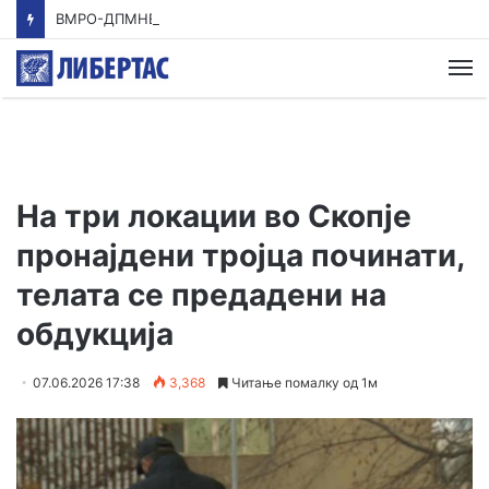
ВМРО-ДПМНЕ: Приказната на СДСМ за францускиот предлог ќе заврши како таа за мигранти за пари
М
На три локации во Скопје
пронајдени тројца починати,
телата се предадени на
обдукција
07.06.2026 17:38
3,368
Читање помалку од 1м