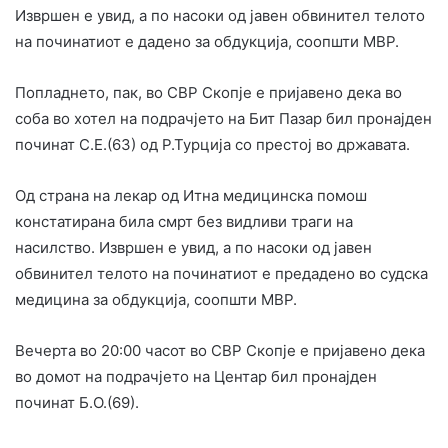
Извршен е увид, а по насоки од јавен обвинител телото
на починатиот е дадено за обдукција, соопшти МВР.
Попладнето, пак, во СВР Скопје е пријавено дека во
соба во хотел на подрачјето на Бит Пазар бил пронајден
починат С.Е.(63) од Р.Турција со престој во државата.
Од страна на лекар од Итна медицинска помош
констатирана била смрт без видливи траги на
насилство. Извршен е увид, а по насоки од јавен
обвинител телото на починатиот е предадено во судска
медицина за обдукција, соопшти МВР.
Вечерта во 20:00 часот во СВР Скопје е пријавено дека
во домот на подрачјето на Центар бил пронајден
починат Б.О.(69).