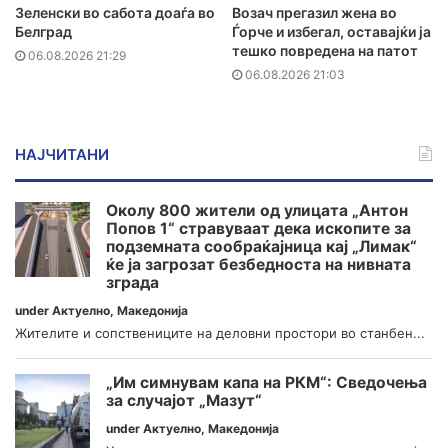
Зеленски во сабота доаѓа во
Возач прегазил жена во
Белград
Ѓорче и избегал, оставајќи ја
тешко повредена на патот
06.08.2026 21:29
06.08.2026 21:03
НАЈЧИТАНИ
Околу 800 жители од улицата „Антон
Попов 1“ стравуваат дека ископите за
подземната сообраќајница кај „Лимак“
ќе ја загрозат безбедноста на нивната
зграда
under
Актуелно
,
Македонија
Жителите и сопствениците на деловни простори во станбен...
„Им симнувам капа на РКМ“: Сведочења
за случајот „Мазут“
under
Актуелно
,
Македонија