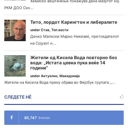
Хемиско вештачење покажува дека мазутот кој
РКМ ДОО Ско...
Тито, лордот Карингтон и либералите
under
Став
,
Топ вести
Денко Малески Марко Никезиќ, претседателот
на Сојузот н...
Жители од Кисела Вода повторно без
вода: „Истата цевка пука веќе 14
години“
under
Актуелно
,
Македонија
Жители на Кисела Вода преку објава во Фејсбук групата „...
СЛЕДЕТЕ НÉ
85,747
Фанови