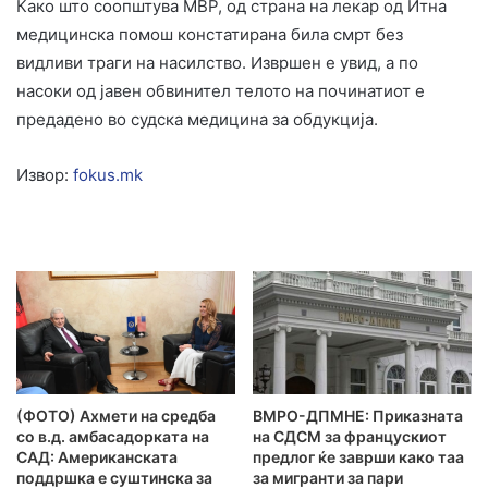
Како што соопштува МВР, од страна на лекар од Итна
медицинска помош констатирана била смрт без
видливи траги на насилство. Извршен е увид, а по
насоки од јавен обвинител телото на починатиот е
предадено во судска медицина за обдукција.
Извор:
fokus.mk
(ФОТО) Ахмети на средба
ВМРО-ДПМНЕ: Приказната
со в.д. амбасадорката на
на СДСМ за францускиот
САД: Американската
предлог ќе заврши како таа
поддршка е суштинска за
за мигранти за пари