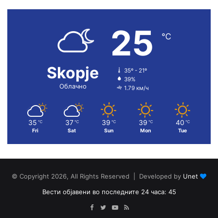
25
℃
Skopje
35º - 21º
39%
Облачно
1.79 км/ч
35
37
39
39
40
℃
℃
℃
℃
℃
Fri
Sat
Sun
Mon
Tue
© Copyright 2026, All Rights Reserved | Developed by
Unet
Вести објавени во последните 24 часа: 45
Facebook
Twitter
YouTube
RSS