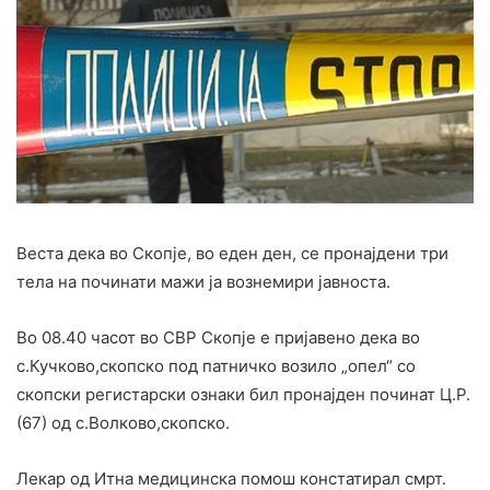
Веста дека во Скопје, во еден ден, се пронајдени три
тела на починати мажи ја вознемири јавноста.
Во 08.40 часот во СВР Скопје е пријавено дека во
с.Кучково,скопско под патничко возило „опел“ со
скопски регистарски ознаки бил пронајден починат Ц.Р.
(67) од с.Волково,скопско.
Лекар од Итна медицинска помош констатирал смрт.