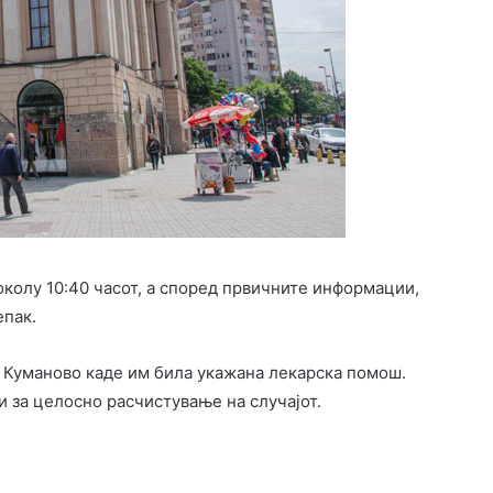
околу 10:40 часот, а според првичните информации,
епак.
 Куманово каде им била укажана лекарска помош.
и за целосно расчистување на случајот.