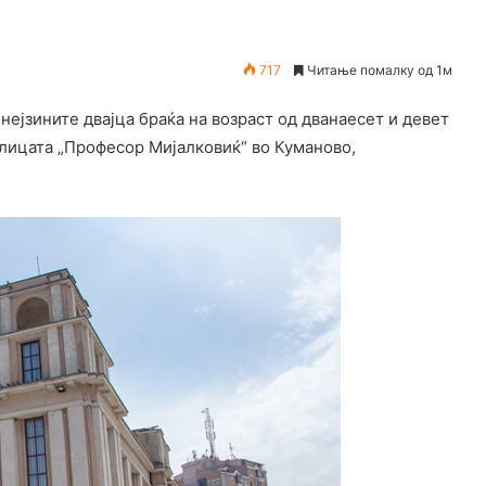
717
Читање помалку од 1м
ејзините двајца браќа на возраст од дванаесет и девет
улицата „Професор Мијалковиќ“ во Куманово,