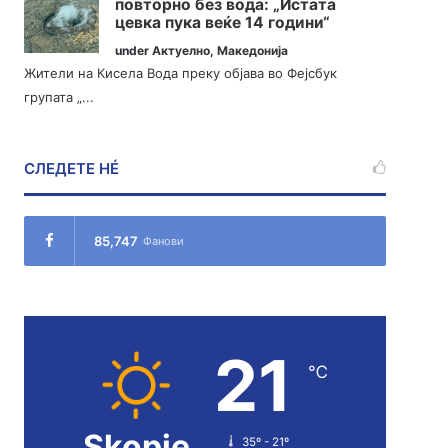
повторно без вода: „Истата
цевка пука веќе 14 години“
under
Актуелно
,
Македонија
Жители на Кисела Вода преку објава во Фејсбук
групата „...
СЛЕДЕТЕ НÉ
85,747
Фанови
21
℃
Skopje
35º - 21º