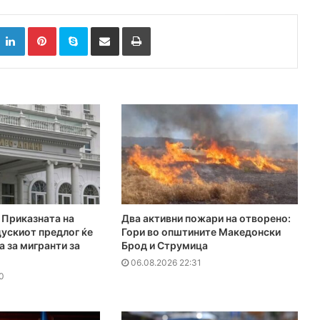
k
witter
LinkedIn
Pinterest
Skype
Сподели преку Е-маил
Испринтај
Приказната на
Два активни пожари на отворено:
ускиот предлог ќе
Гори во општините Македонски
а за мигранти за
Брод и Струмица
06.08.2026 22:31
0