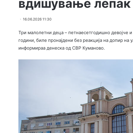
вдишување лепак
16.06.2026 11:30
Три малолетни деца – петнаесетгодишно девојче и н
години, биле пронајдени без реакција на допир на 
информираа денеска од СВР Куманово.