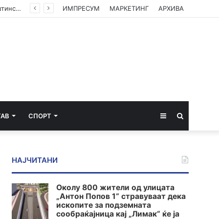
(ФОТО) Ахмети на средба со в.д. амбасадорката на САД: Американската поддршка е суштинска за зачувување на духот на Охридскиот договор
ИМПРЕСУМ
МАРКЕТИНГ
АРХИВА
Sidebar
Пребарај
ТАВ
СПОРТ
за
НАЈЧИТАНИ
Околу 800 жители од улицата
„Антон Попов 1“ стравуваат дека
ископите за подземната
сообраќајница кај „Лимак“ ќе ја