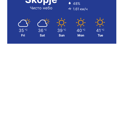
48%
Чисто небо
1.61 км/ч
35
36
39
40
41
℃
℃
℃
℃
℃
Fri
Sat
Sun
Mon
Tue