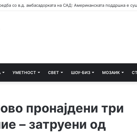
А
УМЕТНОСТ
СВЕТ
ШОУ-БИЗ
МОЗАИК
С
ово пронајдени три
ие – затруени од