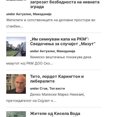
загрозат безбедноста на нивната
зграда
under
Актуелно
,
Македонија
Жителите и сопствениците на деловни простори во
станбен...
„Им симнувам капа на РКМ“:
Сведочења за случајот „Мазут“
under
Актуелно
,
Македонија
Хемиско вештачење покажува дека
мазутот кој РКМ ДОО Ско...
Тито, лордот Карингтон и
либералите
under
Став
,
Топ вести
Денко Малески Марко Никезиќ,
претседателот на Сојузот н...
Жители од Кисела Вода