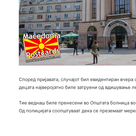
Според пријавата, случајот бил евидентиран вчера 
децата најверојатно биле затруени од вдишување л
Тие веднаш биле пренесени во Општата болница во
Од полицијата соопштуваат дека се преземаат мерк