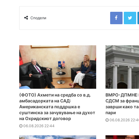
Faceboo
T
Сподели
(ФОТО) Ахмети на средба со в.д.
ВМРО-ДПМНЕ: 
амбасадорката на САД:
СДСМ за франц
Американската поддршка е
заврши како та
суштинска за зачувување на духот
пари
на Охридскиот договор
06.08.2026 22:4
06.08.2026 22:44