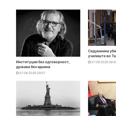
Седуммина уби
училиште во Та
Институции без одговорност,
07.08.2026 08:5
држава без иднина
07.08.2026 09:07