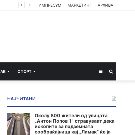
ИМПРЕСУМ
МАРКЕТИНГ
АРХИВА
Sidebar
Пребарај
ТАВ
СПОРТ
за
НАЈЧИТАНИ
Околу 800 жители од улицата
„Антон Попов 1“ стравуваат дека
ископите за подземната
сообраќајница кај „Лимак“ ќе ја