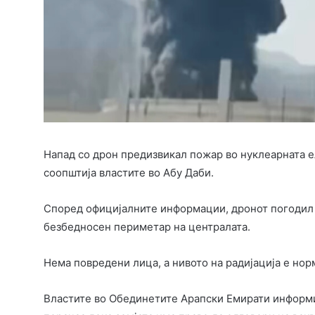
Напад со дрон предизвикал пожар во нуклеарната е
соопштија властите во Абу Даби.
Според официјалните информации, дронот погодил
безбедносен периметар на централата.
Нема повредени лица, а нивото на радијација е но
Властите во Обединетите Арапски Емирати информир