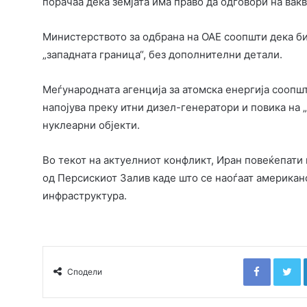
порачаа дека земјата има право да одговори на вак
Министерството за одбрана на ОАЕ соопшти дека би
„западната граница“, без дополнителни детали.
Меѓународната агенција за атомска енергија соопш
напојува преку итни дизел-генератори и повика на
нуклеарни објекти.
Во текот на актуелниот конфликт, Иран повеќепати
од Персискиот Залив каде што се наоѓаат американс
инфраструктура.
Faceboo
T
Сподели