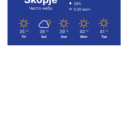
28%
Чисто небо
0.26 км/ч
35
36
39
40
41
℃
℃
℃
℃
℃
Fri
Sat
Sun
Mon
Tue