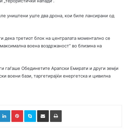
ви „терористички напади“.
ле уништени уште два дрона, кои биле лансирани од
ти дека третиот блок на централата моментално се
 „максимална воена воздржаност“ во близина на
 ги гаѓаше Обединетите Арапски Емирати и други земји
ки воени бази, таргетирајќи енергетска и цивилна
k
witter
LinkedIn
Pinterest
Skype
Сподели преку Е-маил
Испринтај