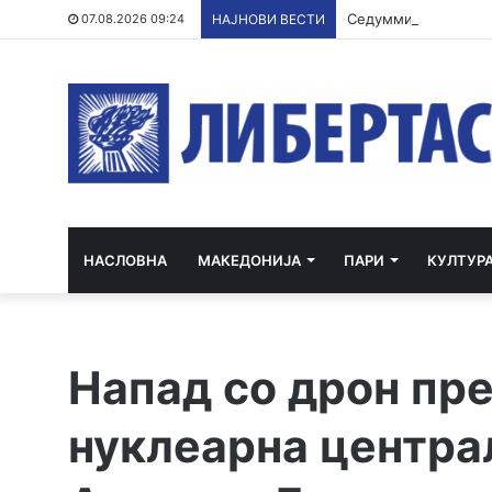
Седуммина убиени в
07.08.2026 09:24
НАЈНОВИ ВЕСТИ
НАСЛОВНА
МАКЕДОНИЈА
ПАРИ
КУЛТУР
Напад со дрон пр
нуклеарна центра