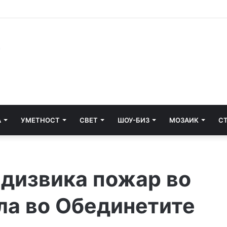
о пукањето во училиште во Тајланд, 15 повредени
А
УМЕТНОСТ
СВЕТ
ШОУ-БИЗ
МОЗАИК
С
едизвика пожар во
ла во Обединетите