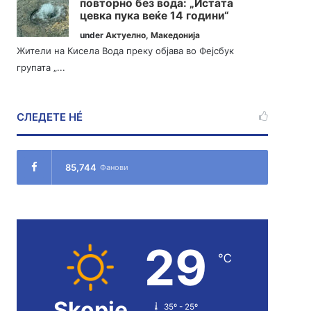
повторно без вода: „Истата
цевка пука веќе 14 години“
under
Актуелно
,
Македонија
Жители на Кисела Вода преку објава во Фејсбук
групата „...
СЛЕДЕТЕ НÉ
85,744
Фанови
29
℃
Skopje
35º - 25º