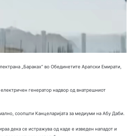
лектрана „Бараках“ во Обединетите Арапски Емирати,
 електричен генератор надвор од внатрешниот
рмално, соопшти Канцеларијата за медиуми на Абу Даби.
аа дека се истражува од каде е изведен нападот и