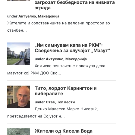
загрозат безбедноста на нивната
зграда
under
Актуелно
,
Македонија
Жителите и сопствениците на деловни простори во
станбен...
„Им симнувам капа на РКМ“:
Сведочења за случајот „Мазут“
under
Актуелно
,
Македонија
Хемиско вештачење покажува дека
мазутот кој РКМ ДОО Ско...
Тито, лордот Карингтон и
либералите
under
Став
,
Топ вести
Денко Малески Марко Никезиќ,
претседателот на Сојузот н...
Жители од Кисела Вода