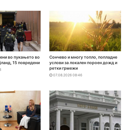
ени во пукањето во
Сончево и многу топло, попладне
јланд, 15 повредени
услови за локален пороен дожд и
ретки грмежи
8
07.08.2026 08:46