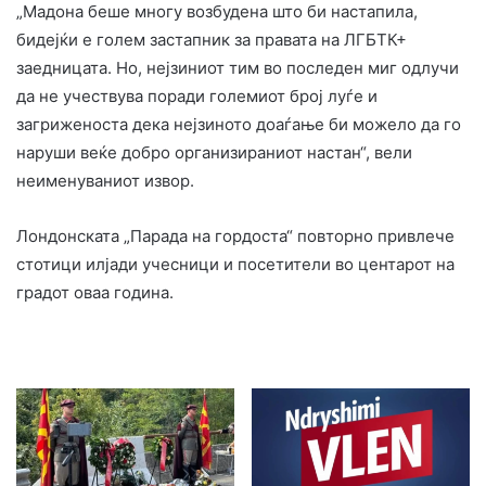
„Мадона беше многу возбудена што би настапила,
бидејќи е голем застапник за правата на ЛГБТК+
заедницата. Но, нејзиниот тим во последен миг одлучи
да не учествува поради големиот број луѓе и
загриженоста дека нејзиното доаѓање би можело да го
наруши веќе добро организираниот настан“, вели
неименуваниот извор.
Лондонската „Парада на гордоста“ повторно привлече
стотици илјади учесници и посетители во центарот на
градот оваа година.