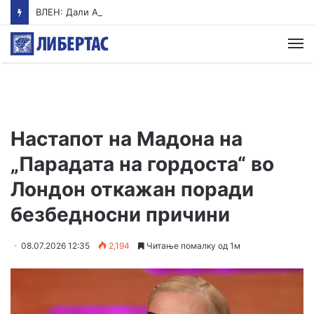
ВЛЕН: Дали Артан Груби ја „купува“ слободата со тајните на ДУИ?
М
Настапот на Мадона на
„Парадата на гордоста“ во
Лондон откажан поради
безбедносни причини
08.07.2026 12:35
2,194
Читање помалку од 1м