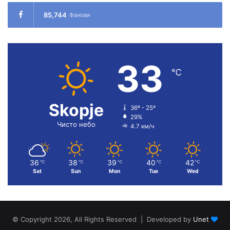
85,744
Фанови
33
℃
Skopje
36º - 25º
29%
Чисто небо
4.7 км/ч
36
38
39
40
42
℃
℃
℃
℃
℃
Sat
Sun
Mon
Tue
Wed
© Copyright 2026, All Rights Reserved | Developed by
Unet