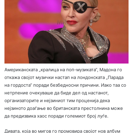
Американската „кралица на поп-музиката“, Мадона го
откажа својот музички настап на лондонската „Парада
на гордоста“ поради безбедносни причини. Иако таа со
нетрпение очекуваше да биде дел од настанот,
организаторите и нејзиниот тим проценија дека
нејзиното доаѓање во британската престолнина може
да предизвика хаос поради големиот број луѓе.
Дивата, која во мигов го промовира својот нов албум