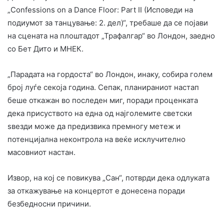
„Confessions on a Dance Floor: Part II (Исповеди на
подиумот за танцување: 2. дел)“, требаше да се појави
на сцената на плоштадот „Трафалгар“ во Лондон, заедно
со Бет Дито и МНЕК.
„Парадата на гордоста“ во Лондон, инаку, собира голем
број луѓе секоја година. Сепак, планираниот настап
беше откажан во последен миг, поради проценката
дека присуството на една од најголемите светски
ѕвезди може да предизвика премногу метеж и
потенцијална неконтрола на веќе исклучително
масовниот настан.
Извор, на кој се повикува „Сан“, потврди дека одлуката
за откажување на концертот е донесена поради
безбедносни причини.