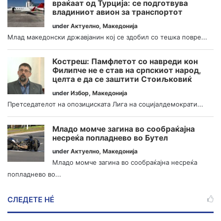
враќаат од Турција: се подготвува
владиниот авион за транспортот
under
Актуелно
,
Македонија
Млад македонски државјанин кој се здобил со тешка повре...
Костреш: Памфлетот со навреди кон
Филипче не е став на српскиот народ,
целта е да се заштити Стоиљковиќ
under
Избор
,
Македонија
Претседателот на опозициската Лига на социјалдемократи...
Младо момче загина во сообраќајна
несреќа попладнево во Бутел
under
Актуелно
,
Македонија
Младо момче загина во сообраќајна несреќа
попладнево во...
СЛЕДЕТЕ НÉ