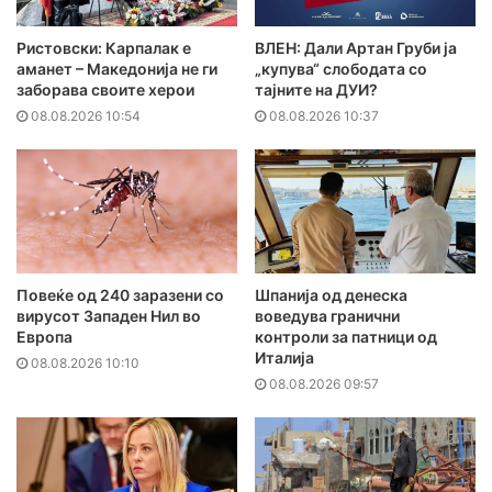
Ристовски: Карпалак е
ВЛЕН: Дали Артан Груби ја
аманет – Македонија не ги
„купува“ слободата со
заборава своите херои
тајните на ДУИ?
08.08.2026 10:54
08.08.2026 10:37
Повеќе од 240 заразени со
Шпанија од денеска
вирусот Западен Нил во
воведува гранични
Европа
контроли за патници од
Италија
08.08.2026 10:10
08.08.2026 09:57