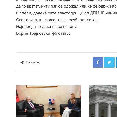
да го вратат, ниту пак се одржал или ќе се одржи Ко
и слепи, додека сите властодршци од ДПМНЕ чиниш
Ова за жал, не можат да го разберат сите…
Најверојатно дека не се со сите.
Борче Трајковски фб статус
Faceboo
T
Сподели