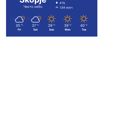
41%
Чисто небо
1.84 км/ч
35
37
39
39
40
℃
℃
℃
℃
℃
Fri
Sat
Sun
Mon
Tue