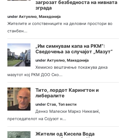
загрозат безбедноста на нивната
зграда
under
Актуелно
,
Македонија
Жителите и сопствениците на деловни простори во
станбен...
„Им симнувам капа на РКМ“:
Сведочења за случајот „Мазут“
under
Актуелно
,
Македонија
Хемиско вештачење покажува дека
мазутот кој РКМ ДОО Ско...
Тито, лордот Карингтон и
либералите
under
Став
,
Топ вести
Денко Малески Марко Никезиќ,
претседателот на Сојузот н...
Жители од Кисела Вода