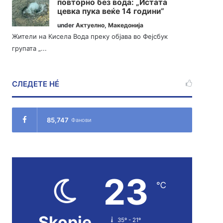
повторно без вода: „Истата
цевка пука веќе 14 години“
under
Актуелно
,
Македонија
Жители на Кисела Вода преку објава во Фејсбук
групата „...
СЛЕДЕТЕ НÉ
85,747
Фанови
23
℃
Skopje
35º - 21º