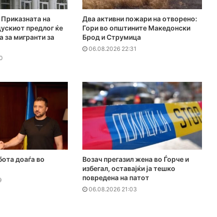
Приказната на
Два активни пожари на отворено:
ускиот предлог ќе
Гори во општините Македонски
а за мигранти за
Брод и Струмица
06.08.2026 22:31
0
бота доаѓа во
Возач прегазил жена во Ѓорче и
избегал, оставајќи ја тешко
повредена на патот
9
06.08.2026 21:03