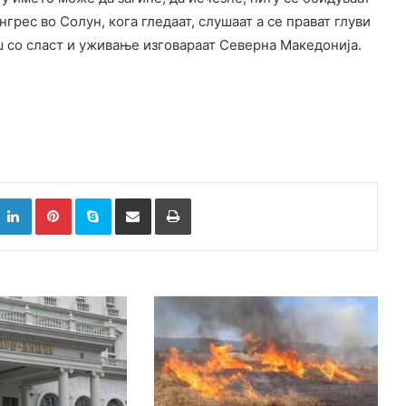
нгрес во Солун, кога гледаат, слушаат а се прават глуви
 со сласт и уживање изговараат Северна Македонија.
k
witter
LinkedIn
Pinterest
Skype
Сподели преку Е-маил
Испринтај