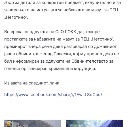
збор за детали за конкретен предмет, вклучително и за
запирањето на истрагата за набавката на мазут за ТЕЦ
„Неготино“.
Во врска со одлуката на ОЈО ГОКК да ја запре
постапката за набавките на мазут за ТЕЦ „Неготино“,
премиерот вчера рече дека разговарал со државниот
јавен обвинител Ненад Савески, кој му пренел дека не
бил информиран за одлуката на Обвинителството за
гонење организиран криминал и корупција.
Изјавата на следниот линк
https://www.facebook.com/share/r/1AwLLSoCpu/