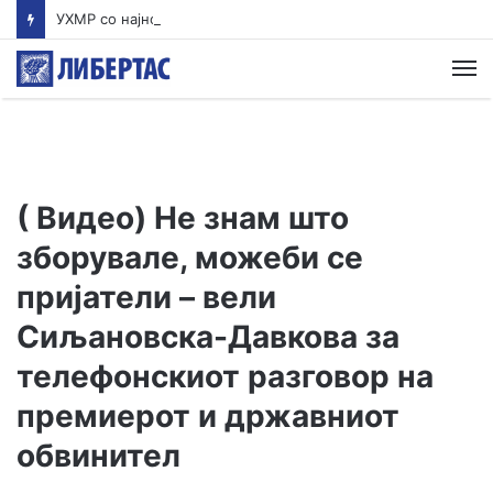
УХМР со најнова прогноза: Најави нестабилно со дожд и грмежи во Куманово, Струмица, Полог и на југот од земјава
М
( Видео) Не знам што
зборувале, можеби се
пријатели – вели
Сиљановска-Давкова за
телефонскиот разговор на
премиерот и државниот
обвинител