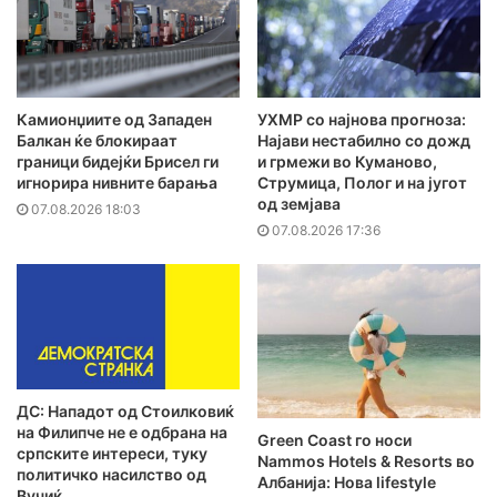
Камионџиите од Западен
УХМР со најнова прогноза:
Балкан ќе блокираат
Најави нестабилно со дожд
граници бидејќи Брисел ги
и грмежи во Куманово,
игнорира нивните барања
Струмица, Полог и на југот
од земјава
07.08.2026 18:03
07.08.2026 17:36
ДС: Нападот од Стоилковиќ
на Филипче не е одбрана на
Green Coast го носи
српските интереси, туку
Nammos Hotels & Resorts во
политичко насилство од
Албанија: Нова lifestyle
Вучиќ