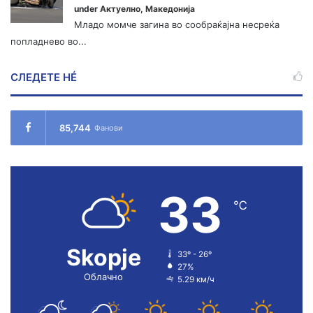
under
Актуелно
,
Македонија
Младо момче загина во сообраќајна несреќа
попладнево во...
СЛЕДЕТЕ НÉ
85,744
Фанови
33
℃
Skopje
33º - 26º
27%
Облачно
5.29 км/ч