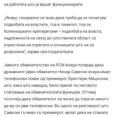
на работата што ја вршат функционерите.
„Инаку, генерално се знае дека треба да се почитува
поделбата на властите, тоа е темелот, тоа се
Копенхашките критеритуми – поделбата на власта,
надлежноста на секој во сопствената област со
користење на спрегите и кочниците што ни се
дозволени“,
изјави претседателката.
Јавното обвинителство на РСМ вчера потврди дека
државниот јавен обвинител Ненад Савески вчера имал
телефонски повик од премиерот Христијан Мицкоски,
што, како што наведоа, било првпат по неговото
стапување на обвинителската функција. Оттаму
посочија дека обвинителот не може да спречи никого
да му се јави телефонски. Во однос на разговорот што
Савески го имал со премиерот, велат дека не станало