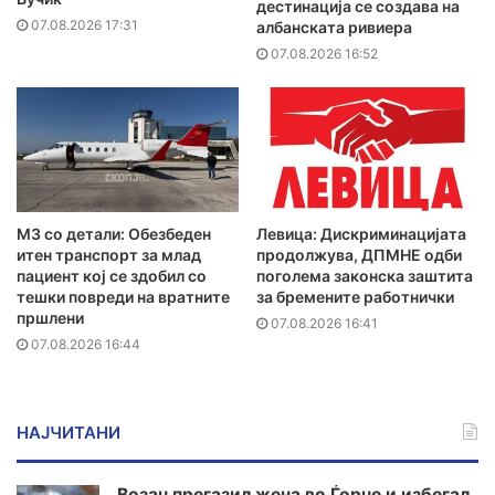
дестинација се создава на
07.08.2026 17:31
албанската ривиера
07.08.2026 16:52
MЗ со детали: Обезбеден
Левица: Дискриминацијата
итен транспорт за млад
продолжува, ДПМНЕ одби
пациент кој се здобил со
поголема законска заштита
тешки повреди на вратните
за бремените работнички
пршлени
07.08.2026 16:41
07.08.2026 16:44
НАЈЧИТАНИ
Возач прегазил жена во Ѓорче и избегал,