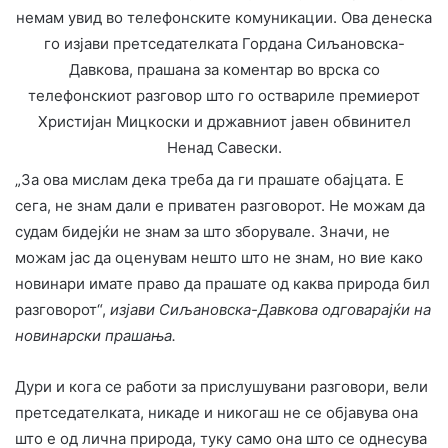
немам увид во телефонските комуникации. Ова денеска
го изјави претседателката Гордана Сиљановска-
Давкова, прашана за коментар во врска со
телефонскиот разговор што го оствариле премиерот
Христијан Мицкоски и државниот јавен обвинител
Ненад Савески.
„За ова мислам дека треба да ги прашате обајцата. Е
сега, не знам дали е приватен разговорот. Не можам да
судам бидејќи не знам за што зборувале. Значи, не
можам јас да оценувам нешто што не знам, но вие како
новинари имате право да прашате од каква природа бил
разговорот“,
изјави Сиљановска-Давкова одговарајќи на
новинарски прашања.
Дури и кога се работи за прислушувани разговори, вели
претседателката, никаде и никогаш не се објавува она
што е од лична природа, туку само она што се однесува