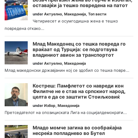
оставајќи ја тешко повредена на патот
under
Актуелно
,
Македонија
,
Топ вести
Четириесет и осумгодишна жена е тешко
повредена откако...
Млад Македонец со тешка повреда го
враќаат од Турција: се подготвува
владиниот авион за транспортот
under
Актуелно
,
Македонија
Млад македонски државјанин кој се здобил со тешка повре...
Костреш: Памфлетот со навреди кон
Филипче не е став на српскиот народ,
целта е да се заштити Стоиљковиќ
under
Избор
,
Македонија
Претседателот на опозициската Лига на социјалдемократи...
Младо момче загина во сообраќајна
несреќа попладнево во Бутел