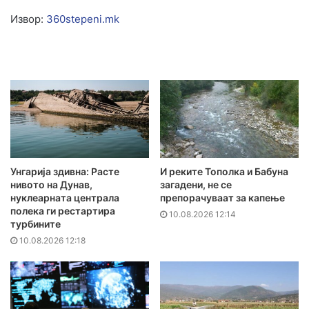
Извор:
360stepeni.mk
Унгарија здивна: Расте
И реките Тополка и Бабуна
нивото на Дунав,
загадени, не се
нуклеарната централа
препорачуваат за капење
полека ги рестартира
10.08.2026 12:14
турбините
10.08.2026 12:18