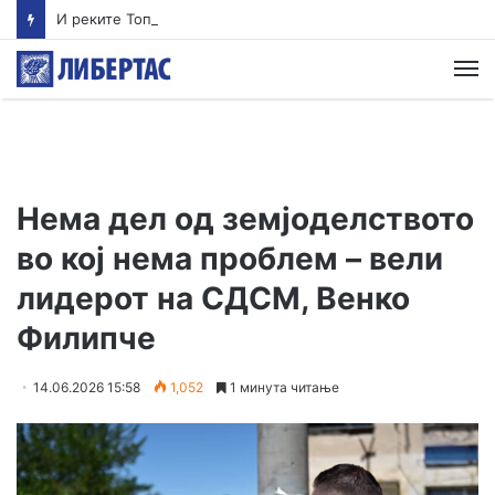
И реките Тополка и Бабуна загадени, не се препорачуваат за капење
М
Нема дел од земјоделството
во кој нема проблем – вели
лидерот на СДСМ, Венко
Филипче
14.06.2026 15:58
1,052
1 минута читање