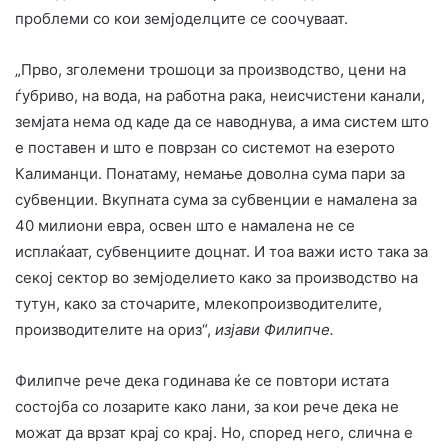
проблеми со кои земјоделците се соочуваат.
„Прво, зголемени трошоци за производство, цени на
ѓубриво, на вода, на работна рака, неисчистени канали,
земјата нема од каде да се наводнува, а има систем што
е поставен и што е поврзан со системот на езерото
Калиманци. Понатаму, немање доволна сума пари за
субвенции. Вкупната сума за субвенции е намалена за
40 милиони евра, освен што е намалена не се
исплаќаат, субвенциите доцнат. И тоа важи исто така за
секој сектор во земјоделието како за производство на
тутун, како за сточарите, млекопроизводителите,
производителите на ориз“,
изјави Филипче.
Филипче рече дека годинава ќе се повтори истата
состојба со лозарите како лани, за кои рече дека не
можат да врзат крај со крај. Но, според него, слична е