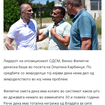
Лидерот на опозицискиот СДСМ, Венко Филипче
денеска беше во посета на Општина Карбинци. По
средбите со земјоделци тој изјави дека нема дел од
земјоделството во кој нема проблем.
Филипче смета дека има колапс во системот каков што
во државата немало во изминатите 30 и повеќе години.
Рече дека има тотална негрижа од Владата за сите