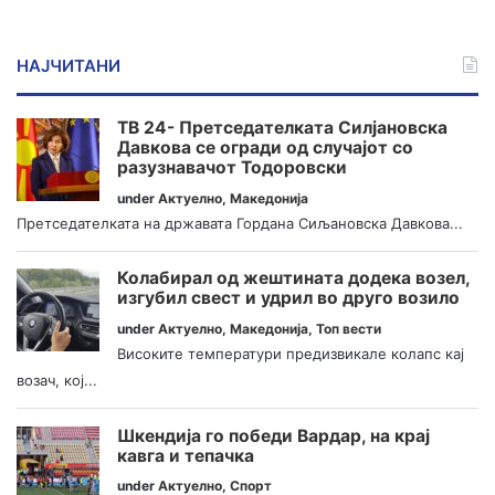
НАЈЧИТАНИ
ТВ 24- Претседателката Силјановска
Давкова се огради од случајот со
разузнавачот Тодоровски
under
Актуелно
,
Македонија
Претседателката на државата Гордана Сиљановска Давкова...
Колабирал од жештината додека возел,
изгубил свест и удрил во друго возило
under
Актуелно
,
Македонија
,
Топ вести
Високите температури предизвикале колапс кај
возач, кој...
Шкендија го победи Вардар, на крај
кавга и тепачка
under
Актуелно
,
Спорт