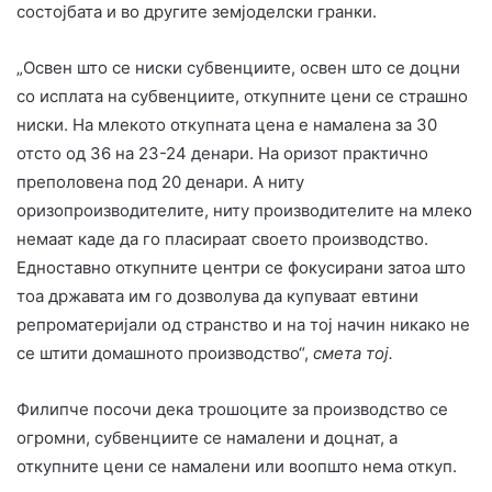
состојбата и во другите земјоделски гранки.
„Освен што се ниски субвенциите, освен што се доцни
со исплата на субвенциите, откупните цени се страшно
ниски. На млекото откупната цена е намалена за 30
отсто од 36 на 23-24 денари. На оризот практично
преполовена под 20 денари. А ниту
оризoпроизводителите, ниту производителите на млеко
немаат каде да го пласираат своето производство.
Едноставно откупните центри се фокусирани затоа што
тоа државата им го дозволува да купуваат евтини
репроматеријали од странство и на тој начин никако не
се штити домашното производство“,
смета тој.
Филипче посочи дека трошоците за производство се
огромни, субвенциите се намалени и доцнат, а
откупните цени се намалени или воопшто нема откуп.