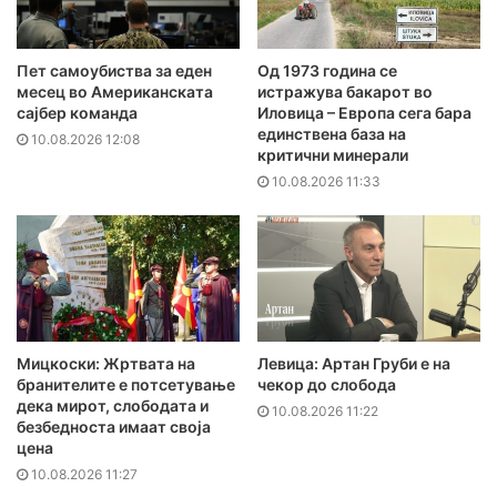
Пет самоубиства за еден
Од 1973 година се
месец во Американската
истражува бакарот во
сајбер команда
Иловица – Европа сега бара
единствена база на
10.08.2026 12:08
критични минерали
10.08.2026 11:33
Мицкоски: Жртвата на
Левица: Артан Груби е на
бранителите e потсетување
чекор до слобода
дека мирот, слободата и
10.08.2026 11:22
безбедноста имаат своја
цена
10.08.2026 11:27