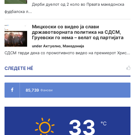
Дерби дуелот од 2 коло во Првата македонска
фудбалска л...
Мицкоски со видео ја слави
државотворната политика на СДСМ,
Груевски го нема – велат од партијата
under
Актуелно
,
Македонија
СДСМ тврди дека со промотивното видео на премиерот Хрис...
СЛЕДЕТЕ НÉ
85,739
Фанови
33
℃