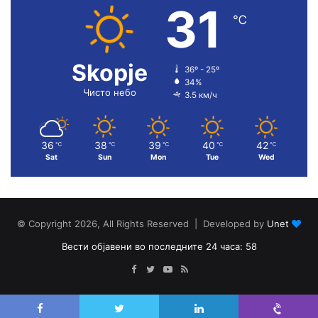
31
℃
Skopje
36º - 25º
34%
Чисто небо
3.5 км/ч
36
38
39
40
42
℃
℃
℃
℃
℃
Sat
Sun
Mon
Tue
Wed
© Copyright 2026, All Rights Reserved | Developed by
Unet
Вести објавени во последните 24 часа: 58
Facebook
Twitter
YouTube
RSS