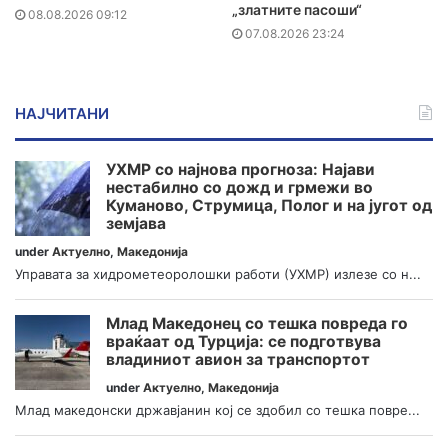
„златните пасоши“
08.08.2026 09:12
07.08.2026 23:24
НАЈЧИТАНИ
УХМР со најнова прогноза: Најави
нестабилно со дожд и грмежи во
Куманово, Струмица, Полог и на југот од
земјава
under
Актуелно
,
Македонија
Управата за хидрометеоролошки работи (УХМР) излезе со н...
Млад Македонец со тешка повреда го
враќаат од Турција: се подготвува
владиниот авион за транспортот
under
Актуелно
,
Македонија
Млад македонски државјанин кој се здобил со тешка повре...