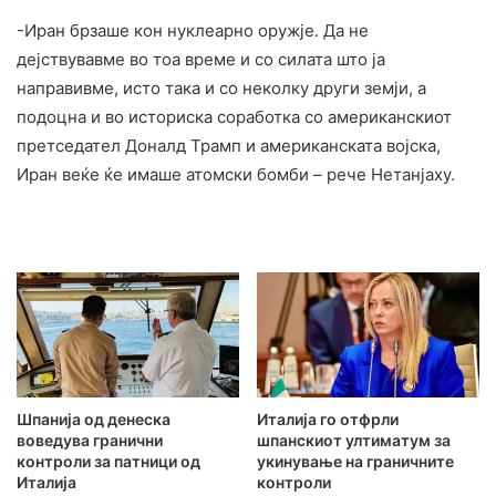
-Иран брзаше кон нуклеарно оружје. Да не
дејствувавме во тоа време и со силата што ја
направивме, исто така и со неколку други земји, а
подоцна и во историска соработка со американскиот
претседател Доналд Трамп и американската војска,
Иран веќе ќе имаше атомски бомби – рече Нетанјаху.
Шпанија од денеска
Италија го отфрли
воведува гранични
шпанскиот ултиматум за
контроли за патници од
укинување на граничните
Италија
контроли