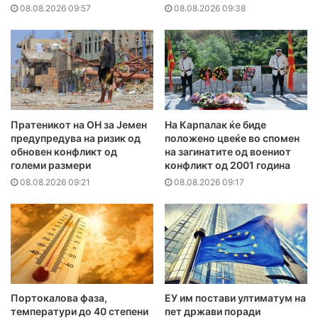
08.08.2026 09:57
08.08.2026 09:38
Пратеникот на ОН за Јемен
На Карпалак ќе биде
предупредува на ризик од
положено цвеќе во спомен
обновен конфликт од
на загинатите од воениот
големи размери
конфликт од 2001 година
08.08.2026 09:21
08.08.2026 09:17
Портокалова фаза,
ЕУ им постави ултиматум на
температури до 40 степени
пет држави поради