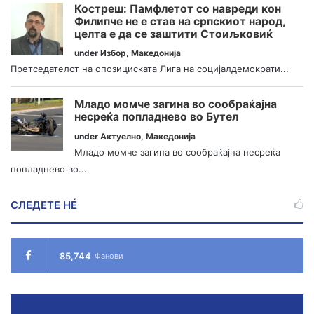
Костреш: Памфлетот со навреди кон
Филипче не е став на српскиот народ,
целта е да се заштити Стоиљковиќ
under
Избор
,
Македонија
Претседателот на опозициската Лига на социјалдемократи...
Младо момче загина во сообраќајна
несреќа попладнево во Бутел
under
Актуелно
,
Македонија
Младо момче загина во сообраќајна несреќа
попладнево во...
СЛЕДЕТЕ НÉ
85,744
Фанови