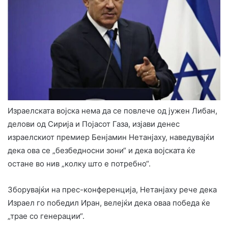
Израелската војска нема да се повлече од јужен Либан,
делови од Сирија и Појасот Газа, изјави денес
израелскиот премиер Бенјамин Нетанјаху, наведувајќи
дека ова се „безбедносни зони“ и дека војската ќе
остане во нив „колку што е потребно“.
Зборувајќи на прес-конференција, Нетанјаху рече дека
Израел го победил Иран, велејќи дека оваа победа ќе
„трае со генерации“.