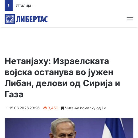
Италија го отфрли шпанскиот ултиматум за укинување на граничните контроли
М
Нетанјаху: Израелската
војска останува во јужен
Либан, делови од Сирија и
Газа
15.06.2026 23:26
3,451
Читање помалку од 1м