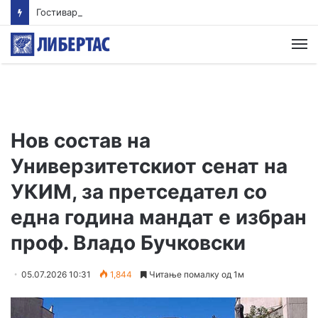
Гостиварци и натаму без пивка вода
М
Нов состав на
Универзитетскиот сенат на
УКИМ, за претседател со
една година мандат е избран
проф. Владо Бучковски
05.07.2026 10:31
1,844
Читање помалку од 1м