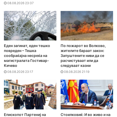
08.08.2026 23:37
Еден загинат, еден тешко
По пожарот во Волково,
повреден – Тешка
жителите бараат закон:
сообраќајна несреќа на
Запуштените ниви да се
магистралата Гостивар-
расчистуваат или да
Кичево
следуваат казни
08.08.2026 23:17
08.08.2026 21:19
Епископот Партениј на
Стоилковиќ: И во живо и на