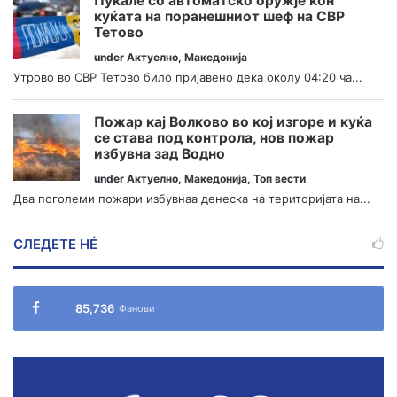
Пукале со автоматско оружје кон
куќата на поранешниот шеф на СВР
Тетово
under
Актуелно
,
Македонија
Утрово во СВР Тетово било пријавено дека околу 04:20 ча...
Пожар кај Волково во кој изгоре и куќа
се става под контрола, нов пожар
избувна зад Водно
under
Актуелно
,
Македонија
,
Топ вести
Два поголеми пожари избувнаа денеска на територијата на...
СЛЕДЕТЕ НÉ
85,736
Фанови