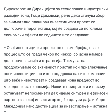
Директорот на Дирекцијата за технолошки индустриски
развојни зони, Гоце Димовски, рече дека станува збор
за внимателно планиран инвестициски проект со
долгорочна перспектива, кој ќе создава сѐ поголеми
економски ефекти во годините што следуваат.
– Овој инвестициски проект не е само бројка, ова е
процес што се гради чекор по чекор, со јасна намера,
долгорочна визија и стратегија. Токму затоа
продолжуваме со активниот пристап кон привлекување
нови инвестиции, но и кон поддршка на сите компании
што веќе инвестираат и создаваат нова вредност во
македонската економија. Нашите приоритети и натаму
остануваат непроменети да бидеме сигурен и ефикасен
партнер за секој инвеститор кој ќе одлучи да ја избере
Македонија како дестинација за инвестирање – истакна