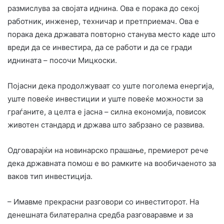
размислува за својата иднина. Ова е порака до секој
работник, инженер, техничар и претприемач. Ова е
порака дека државата повторно станува место каде што
вреди да се инвестира, да се работи и да се гради
иднината – посочи Мицкоски.
Појасни дека продолжуваат со уште поголема енергија,
уште повеќе инвестиции и уште повеќе можности за
граѓаните, а целта е јасна – силна економија, повисок
животен стандард и држава што забрзано се развива.
Одговарајќи на новинарско прашање, премиерот рече
дека државната помош е во рамките на вообичаеното за
ваков тип инвестиција.
– Имавме прекрасни разговори со инвеститорот. На
денешната билатерална средба разговаравме и за