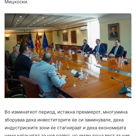
Мицкоски.
Во изминатиот период, истакна премиерот, многумина
зборуваа дека инвеститорите ќе си заминувале, дека
индустриските зони ќе стагнираат и дека економијата
нема капацитет за нов развој, но имам лоша вест за нив,