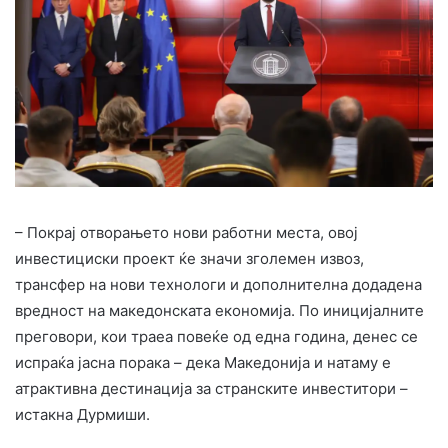
– Покрај отворањето нови работни места, овој
инвестициски проект ќе значи зголемен извоз,
трансфер на нови технологи и дополнителна додадена
вредност на македонската економија. По иницијалните
преговори, кои траеа повеќе од една година, денес се
испраќа јасна порака – дека Македонија и натаму е
атрактивна дестинација за странските инвеститори –
истакна Дурмиши.