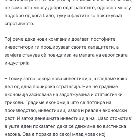
не само што многу добро одат работите, односно многу
подобро од кога било, туку и фактите го покажуваат
спротивното.
Тој рече дека нови компании доаѓаат, постојните
инвеститори ги прошируваат своите капацитети, а
земјата станува сѐ повидлива на мапата на европската
индустрија.
– Токму затоа секоја нова инвестиција ја гледаме како
дел од една поширока стратегија. Ние не градиме
економија заснована на задолжувања и статистички
трикови. Градиме економија што се потпира на
производство, инвестиции, извоз и реален економски
раст. И затоа денешната инвестиција на „Џаво отомотив“
е уште еден показател дека се движиме во вистинска
насока. Ова е порака до секој млад човек кој