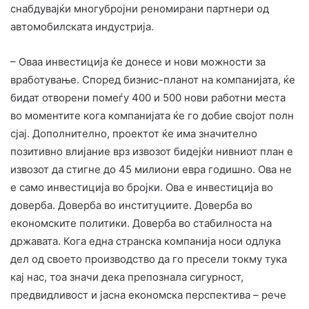
снабдувајќи многубројни реномирани партнери од
автомобилската индустрија.
– Оваа инвестиција ќе донесе и нови можности за
вработување. Според бизнис-планот на компанијата, ќе
бидат отворени помеѓу 400 и 500 нови работни места
во моментите кога компанијата ќе го добие својот полн
сјај. Дополнително, проектот ќе има значително
позитивно влијание врз извозот бидејќи нивниот план е
извозот да стигне до 45 милиони евра годишно. Ова не
е само инвестиција во бројки. Ова е инвестиција во
доверба. Доверба во институциите. Доверба во
економските политики. Доверба во стабилноста на
државата. Кога една странска компанија носи одлука
дел од своето производство да го пресели токму тука
кај нас, тоа значи дека препознала сигурност,
предвидливост и јасна економска перспектива – рече