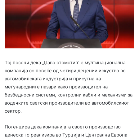
Toj посочи дека „Џаво отомотив“ е мултинационална
компанија со повеќе од четири децении искуство во
автомобилската индустрија и присутна на
меѓународните пазари како производител на
безбедносни системи, контролни кабли и механизми за
водечките светски производители во автомобилскиот
сектор.
Потенцира дека компанијата своето производство
денеска го реализира во Турција и Централна Европа