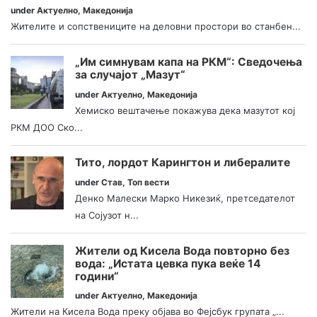
under
Актуелно
,
Македонија
Жителите и сопствениците на деловни простори во станбен...
„Им симнувам капа на РКМ“: Сведочења
за случајот „Мазут“
under
Актуелно
,
Македонија
Хемиско вештачење покажува дека мазутот кој
РКМ ДОО Ско...
Тито, лордот Карингтон и либералите
under
Став
,
Топ вести
Денко Малески Марко Никезиќ, претседателот
на Сојузот н...
Жители од Кисела Вода повторно без
вода: „Истата цевка пука веќе 14
години“
under
Актуелно
,
Македонија
Жители на Кисела Вода преку објава во Фејсбук групата „...