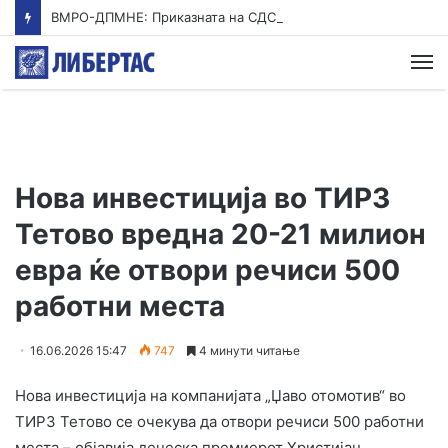
ВМРО-ДПМНЕ: Приказната на СДСМ за францускиот предлог ќе заврши како таа за мигранти за пари
М
Нова инвестиција во ТИРЗ
Тетово вредна 20-21 милион
евра ќе отвори речиси 500
работни места
16.06.2026 15:47
747
4 минути читање
Нова инвестиција на компанијата „Џаво отомотив“ во
ТИРЗ Тетово се очекува да отвори речиси 500 работни
места – објавија денеска премиерот Христијан