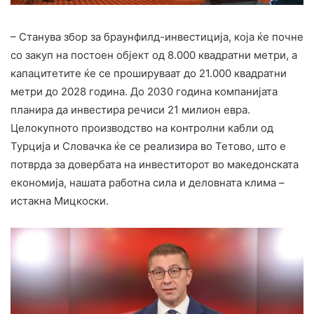
– Станува збор за браунфилд-инвестиција, која ќе почне
со закуп на постоен објект од 8.000 квадратни метри, а
капацитетите ќе се прошируваат до 21.000 квадратни
метри до 2028 година. До 2030 година компанијата
планира да инвeстира речиси 21 милион евра.
Целокупното производство на контролни кабли од
Турција и Словачка ќе се реализира во Тетово, што е
потврда за довербата на инвеститорот во македонската
економија, нашата работна сила и деловната клима –
истакна Мицкоски.