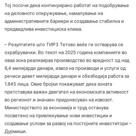
Тој посочи дека континуирано работат на подобрување
на деловното опкружување, намалување на
административните бариери и создавање стабилна и
предвидлива инвестициска клима.
– Резултатите што ТИРЗ Тетово веќе ги остварува се
охрабрувачки. Во текот на 2025 година компаниите во
оваа зона реализираа производство во вредност од над
6,4 милијарди денари, извоз на производи и услуги од
речиси девет милијарди денари и обезбедија работа за
1.845 лица. Овие бројки покажуваат дека зоната
претставува важен двигател на економската активност
во регионот и значаен придонесувач на извозот.
Министерството за економија и труд останува
посветено на привлекување нови инвестиции и
создавање услови за развој на постојните инвеститори –
Дурмиши.