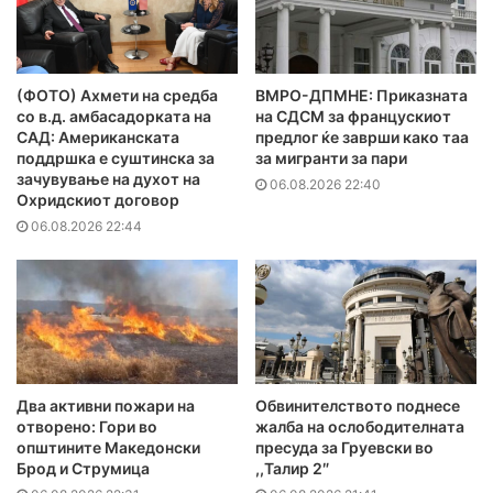
(ФОТО) Ахмети на средба
ВМРО-ДПМНЕ: Приказната
со в.д. амбасадорката на
на СДСМ за францускиот
САД: Американската
предлог ќе заврши како таа
поддршка е суштинска за
за мигранти за пари
зачувување на духот на
06.08.2026 22:40
Охридскиот договор
06.08.2026 22:44
Два активни пожари на
Обвинителството поднесе
отворено: Гори во
жалба на ослободителната
општините Македонски
пресуда за Груевски во
Брод и Струмица
,,Талир 2″