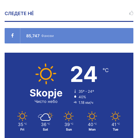
СЛЕДЕТЕ НÉ
85,747
Фанови
24
℃
Skopje
35º - 24º
40%
Чисто небо
1.18 км/ч
35
36
39
40
41
℃
℃
℃
℃
℃
Fri
Sat
Sun
Mon
Tue