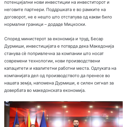
потенцијални нови инвестиции на инвеститорот и
неговите партнери. Поддршката е во рамките на
договорот, не е нешто што отстапува од какви било
нормални граници – додаде Мицкоски.
Според министерот за економија и труд, Бесар
Дурмиши, инвестицијата е потврда дека Македонија
станува сè попривлечна за компании што носат
современи технологии, нови производствени
капацитети и квалитетни работни места. Одлуката на
компанијата дел од производството да пренесе во
нашата земја, напомена Дурмиши, е силен сигнал за
довербата во македонската економија.