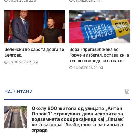
06.08.2026 22:31
06.08.2026 21:41
Зеленски во сабота доаѓа во
Возач прегазил жена во
Белград
Ѓорче и избегал, оставајќи ја
тешко повредена на патот
06.08.2026 21:29
06.08.2026 21:03
НАЈЧИТАНИ
Околу 800 жители од улицата „Антон
Попов 1“ стравуваат дека ископите за
подземната сообраќајница кај „Лимак“
ќе ја загрозат безбедноста на нивната
зграда