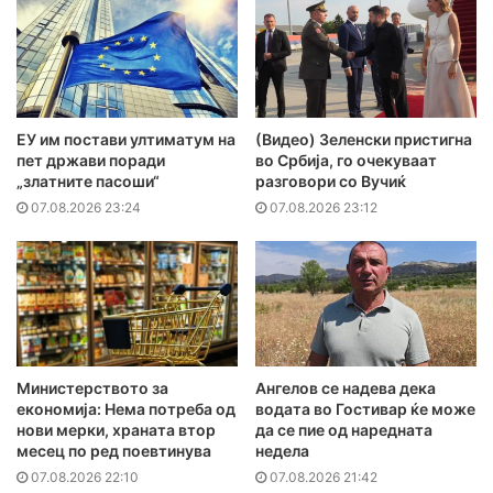
ЕУ им постави ултиматум на
(Видео) Зеленски пристигна
пет држави поради
во Србија, го очекуваат
„златните пасоши“
разговори со Вучиќ
07.08.2026 23:24
07.08.2026 23:12
Министерството за
Ангелов се надева дека
економија: Нема потреба од
водата во Гостивар ќе може
нови мерки, храната втор
да се пие од наредната
месец по ред поевтинува
недела
07.08.2026 22:10
07.08.2026 21:42