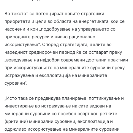
Во текстот се потенцираат новите стратешки
приоритети и цели во областа на енергетиката, кои се
насочени и кон „подобрување на управувањето со
природните ресурси и нивно рационално
искористување“. Според стратегијата, целите во
наредниот среднорочен период ќе се остварат преку
„воведување на најдобри современи достапни практики
при искористувањето на минералните суровини преку
истражување и експлоатација на минералните
суровини“.
„Исто така се предвидува планирање, поттикнување и
инвестирање во истражување на сите видови на
минерални суровини со посебен осврт кон ретките
(критични) минерални суровини, експлоатација и
одржливо искористување на минералните суровини