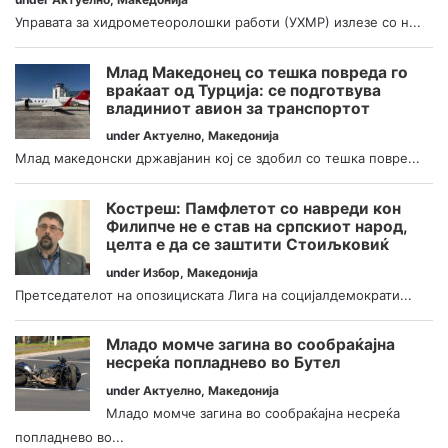
Управата за хидрометеоролошки работи (УХМР) излезе со н...
Млад Македонец со тешка повреда го
враќаат од Турција: се подготвува
владиниот авион за транспортот
under
Актуелно
,
Македонија
Млад македонски државјанин кој се здобил со тешка повре...
Костреш: Памфлетот со навреди кон
Филипче не е став на српскиот народ,
целта е да се заштити Стоиљковиќ
under
Избор
,
Македонија
Претседателот на опозициската Лига на социјалдемократи...
Младо момче загина во сообраќајна
несреќа попладнево во Бутел
under
Актуелно
,
Македонија
Младо момче загина во сообраќајна несреќа
попладнево во...