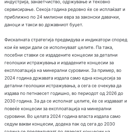
индустрија, занаетчиство, одржување и тековно
сервисирање. Секоја година редовно ќе се исплаќаат и
приближно по 24 милиони евра за законски давачки,
даноци и такси во државниот буџет.
Фискалната стратегија предвидува и индикатори според
кои ќе мери дали се исполнуваат целите. Па така,
посебни ставки се издадените концесии за детални
геолошки истражувања и издадените концесии за
експлоатација на минерални суровини. За пример, во
2024 година државата издала само една концесија за
детални геолошки истражувања, а сега се очекува да
издава по петнаесет годишно, во периодот од 2026 до
2030 година. За да се исполнат целите, ќе се издаваат и
повеќе концесии за експлоатација на минерални
суровини. Во целата 2024 година власта издала само
седум вакви концесии, додека пак од сега до 2030
година се предвидуваат по дваесет концесии на