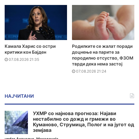
Камала Харис со остри
Родилките се жалат поради
критики кон Бајден
доцнење на парите за
породилно отсуство, ФЗОМ
07.08.2026 21:35
тврди дека нема застој
07.08.2026 21:24
НАЈЧИТАНИ
УХМР со најнова прогноза: Најави
нестабилно со дожд и грмежи во
Куманово, Струмица, Полог и на југот од
земјава
under
Актуелно
,
Македонија