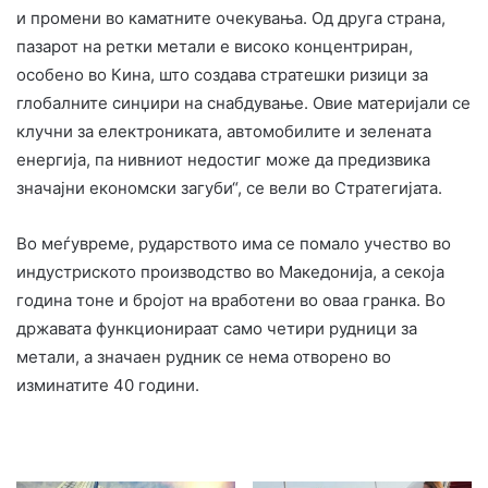
и промени во каматните очекувања. Од друга страна,
пазарот на ретки метали е високо концентриран,
особено во Кина, што создава стратешки ризици за
глобалните синџири на снабдување. Овие материјали се
клучни за електрониката, автомобилите и зелената
енергија, па нивниот недостиг може да предизвика
значајни економски загуби“, се вели во Стратегијата.
Во меѓувреме, рударството има се помало учество во
индустриското производство во Македонија, а секоја
година тоне и бројот на вработени во оваа гранка. Во
државата функционираат само четири рудници за
метали, а значаен рудник се нема отворено во
изминатите 40 години.