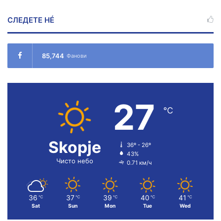
СЛЕДЕТЕ НÉ
85,744
Фанови
27
℃
Skopje
36º - 26º
43%
Чисто небо
0.71 км/ч
36
37
39
40
41
℃
℃
℃
℃
℃
Sat
Sun
Mon
Tue
Wed