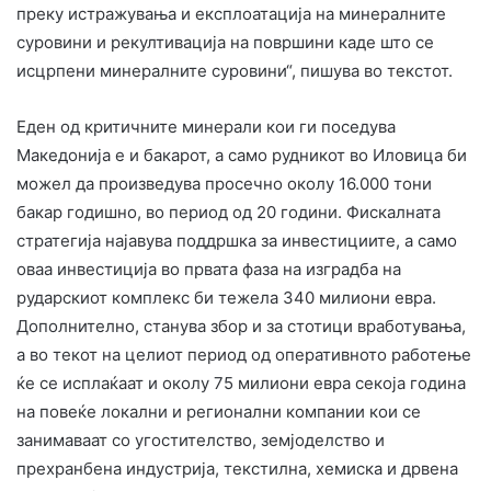
преку истражувања и експлоатација на минералните
суровини и рекултивација на површини каде што се
исцрпени минералните суровини“, пишува во текстот.
Еден од критичните минерали кои ги поседува
Македонија е и бакарот, а само рудникот во Иловица би
можел да произведува просечно околу 16.000 тони
бакар годишно, во период од 20 години. Фискалната
стратегија најавува поддршка за инвестициите, а само
оваа инвестиција во првата фаза на изградба на
рударскиот комплекс би тежела 340 милиони евра.
Дополнително, станува збор и за стотици вработувања,
а во текот на целиот период од оперативното работење
ќе се исплаќаат и околу 75 милиони евра секоја година
на повеќе локални и регионални компании кои се
занимаваат со угостителство, земјоделство и
прехранбена индустрија, текстилна, хемиска и дрвена