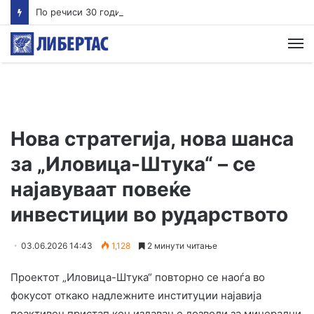
По речиси 30 години почнува судењето за убиството на Тупак Шакур
М
Нова стратегија, нова шанса
за „Иловица-Штука“ – се
најавуваат повеќе
инвестиции во рударството
03.06.2026 14:43
1,128
2 минути читање
Проектот „Иловица-Штука“ повторно се наоѓа во
фокусот откако надлежните институции најавија
поактивен пристап кон издавање дозволи за минерални