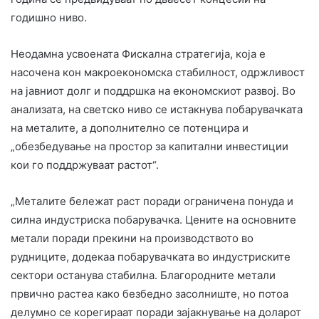
годишно ниво.
Неодамна усвоената Фискална стратегија, која е
насочена кон макроекономска стабилност, одржливост
на јавниот долг и поддршка на економскиот развој. Во
анализата, на светско ниво се истакнува побарувачката
на металите, а дополнително се потенцира и
„обезбедување на простор за капитални инвестиции
кои го поддржуваат растот“.
„Металите бележат раст поради ограничена понуда и
силна индустриска побарувачка. Цените на основните
метали поради прекини на производството во
рудниците, додекаа побарувачката во индустриските
сектори останува стабилна. Благородните метали
првично растеа како безбедно засолниште, но потоа
делумно се корегираат поради зајакнување на доларот